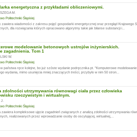
rka energetyczna z przykładami obliczeniowymi.
SZEGA M.
o Politechniki Śląskiej
k zawiera wiadomości z zakresu pojęć gospodarki energetycznej oraz przegląd Krajowego
nych, dla rozwiązania których opracowano algorytmy takie jak bilanse substancji i...
erowe modelowanie betonowych ustrojów inżynierskich.
e zagadnienia. Tom 1
SKI W.
o Politechniki Śląskiej
 państwa ręce kolejne, bo już szóste wydanie podręcznika pt. "Komputerowe modelowanie 
go wydania, mimo usunięcia mniej znaczących treści, przybyło w nim 50 stron...
 zdolności utrzymywania równowagi ciała przez człowieka
wisku rzeczywistym i wirtualnym.
J.
o Politechniki Śląskiej
 zawiera kompleksowe ujęcie zagadnień związanych z analizą zdolności utrzymywania rów
ych, realizowanych przez wprowadzanie osoby do oscylującej, wirtualnej,...