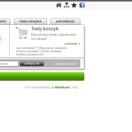
LERY
TANIA KSIĄŻKA
ZAPOWIEDZI
Twój koszyk
a
Koszyk jest pusty, zapraszamy
na zakupy!
schowek »
|
Jak zamawiać?
Regulamin zakupów
|
Koszty przesyłki
Termin dostawy
Polityka prywatności
zarejestruj się »
Tryb wyświetlania:
z okładkami
,
lista