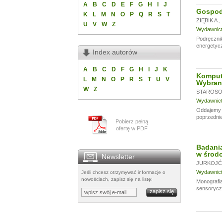
A
B
C
D
E
F
G
H
I
J
Gospoda
K
L
M
N
O
P
Q
R
S
T
ZIĘBIK A.
,
U
V
W
Z
Wydawnictw
Podręczni
energetycz
Index autorów
A
B
C
D
F
G
H
I
J
K
Komput
L
M
N
O
P
R
S
T
U
V
Wybran
W
Z
STAROSOL
Wydawnictw
Oddajemy w
poprzednie
Pobierz pełną
ofertę w PDF
Badania
w środo
Newsletter
JURKOJĆ 
Wydawnictw
Jeśli chcesz otrzymywać informacje o
nowościach, zapisz się na listę:
Monografia
sensoryczn