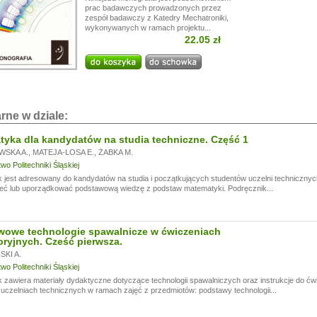
prac badawczych prowadzonych przez
i!
zespół badawczy z Katedry Mechatroniki,
a przerwę wakacyjną, w dniach od
13.07.
do
24.07,
wykonywanych w ramach projektu...
ogą być realizowane z opóźnieniem.
22.05 zł
a wyrozumiałość.
rne w dziale:
yka dla kandydatów na studia techniczne. Część 1
WSKA A.
,
MATEJA-LOSA E.
,
ŻABKA M.
o Politechniki Śląskiej
 jest adresowany do kandydatów na studia i początkujących studentów uczelni technicznyc
eć lub uporządkować podstawową wiedzę z podstaw matematyki. Podręcznik...
wowe technologie spawalnicze w ćwiczeniach
oryjnych. Cześć pierwsza.
KI A.
o Politechniki Śląskiej
 zawiera materiały dydaktyczne dotyczące technologii spawalniczych oraz instrukcje do ć
czelniach technicznych w ramach zajęć z przedmiotów: podstawy technologii...