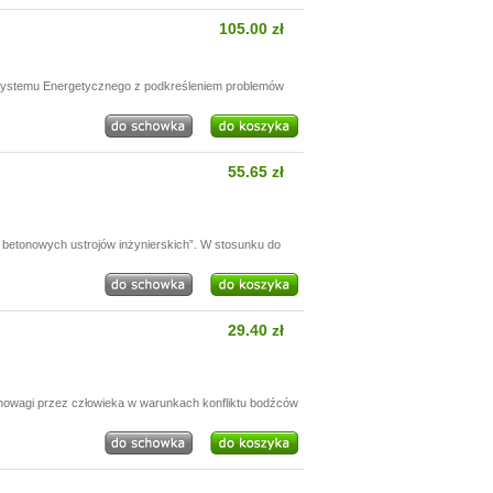
105.00 zł
 Systemu Energetycznego z podkreśleniem problemów
55.65 zł
betonowych ustrojów inżynierskich”. W stosunku do
29.40 zł
nowagi przez człowieka w warunkach konfliktu bodźców