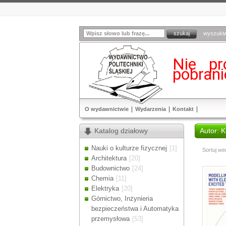
wyszuki
Nie pr
pobran
O wydawnictwie
Wydarzenia
Kontakt
Katalog działowy
Autor: 
Nauki o kulturze fizycznej
[1]
Sortuj we
Architektura
[20]
Budownictwo
[24]
Chemia
[11]
Elektryka
[20]
Górnictwo, Inżynieria
bezpieczeństwa i Automatyka
przemysłowa
[53]