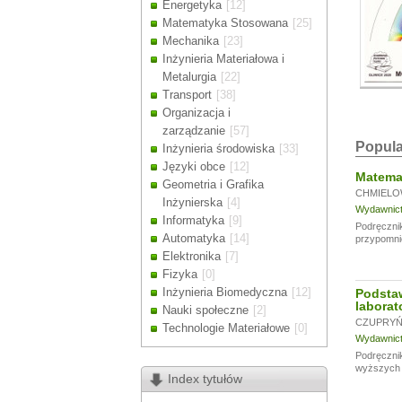
Energetyka
[12]
Drodzy Klienc
Matematyka Stosowana
[25]
Ze względu n
Mechanika
[23]
zamówienia m
Inżynieria Materiałowa i
Dziękujemy z
Metalurgia
[22]
Transport
[38]
Organizacja i
zarządzanie
[57]
Popula
Inżynieria środowiska
[33]
Języki obce
[12]
Matemat
Geometria i Grafika
CHMIELO
Inżynierska
[4]
Wydawnictw
Informatyka
[9]
Podręcznik
Automatyka
[14]
przypomni
Elektronika
[7]
Fizyka
[0]
Inżynieria Biomedyczna
[12]
Podsta
laborat
Nauki społeczne
[2]
CZUPRYŃS
Technologie Materiałowe
[0]
Wydawnictw
Podręcznik
wyższych u
Index tytułów