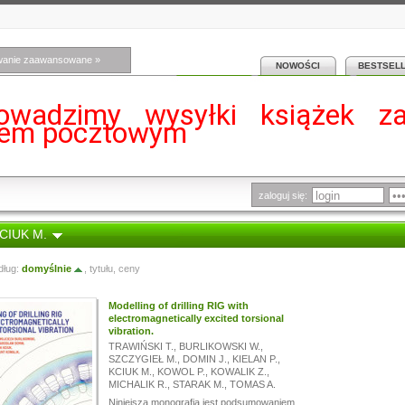
wanie zaawansowane »
NOWOŚCI
BESTSEL
owadzimy wysyłki książek z
iem pocztowym
zaloguj się:
KCIUK M.
dług:
domyślnie
,
tytułu
,
ceny
Modelling of drilling RIG with
electromagnetically excited torsional
vibration.
TRAWIŃSKI T.
,
BURLIKOWSKI W.
,
SZCZYGIEŁ M.
,
DOMIN J.
,
KIELAN P.
,
KCIUK M.
,
KOWOL P.
,
KOWALIK Z.
,
MICHALIK R.
,
STARAK M.
,
TOMAS A.
Niniejsza monografia jest podsumowaniem