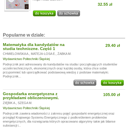
32.55 zł
Popularne w dziale:
Matematyka dla kandydatów na
29.40 zł
studia techniczne. Część 1
CHMIELOWSKA A.
,
MATEJA-LOSA E.
,
ŻABKA M.
Wydawnictwo Politechniki Śląskiej
Podręcznik jest adresowany do kandydatów na studia i początkujących studentów
uczelni technicznych, ekonomicznych oraz każdej osoby, która chce sobie
przypomnieć lub uporządkować podstawową wiedzę z podstaw matematyki.
Podręcznik...
Gospodarka energetyczna z
105.00 zł
przykładami obliczeniowymi.
ZIĘBIK A.
,
SZEGA M.
Wydawnictwo Politechniki Śląskiej
Podręcznik zawiera wiadomości z zakresu pojęć gospodarki energetycznej oraz
przegląd Krajowego Systemu Energetycznego z podkreśleniem problemów
energetycznych, dla rozwiązania których opracowano algorytmy takie jak bilanse
substancji i...