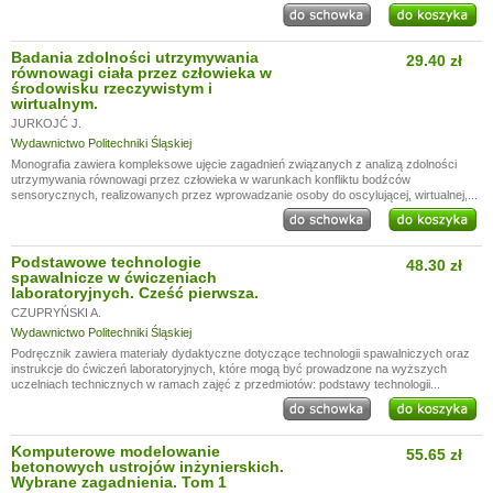
Badania zdolności utrzymywania
29.40 zł
równowagi ciała przez człowieka w
środowisku rzeczywistym i
wirtualnym.
JURKOJĆ J.
Wydawnictwo Politechniki Śląskiej
Monografia zawiera kompleksowe ujęcie zagadnień związanych z analizą zdolności
utrzymywania równowagi przez człowieka w warunkach konfliktu bodźców
sensorycznych, realizowanych przez wprowadzanie osoby do oscylującej, wirtualnej,...
Podstawowe technologie
48.30 zł
spawalnicze w ćwiczeniach
laboratoryjnych. Cześć pierwsza.
CZUPRYŃSKI A.
Wydawnictwo Politechniki Śląskiej
Podręcznik zawiera materiały dydaktyczne dotyczące technologii spawalniczych oraz
instrukcje do ćwiczeń laboratoryjnych, które mogą być prowadzone na wyższych
uczelniach technicznych w ramach zajęć z przedmiotów: podstawy technologii...
Komputerowe modelowanie
55.65 zł
betonowych ustrojów inżynierskich.
Wybrane zagadnienia. Tom 1