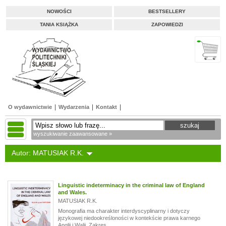
NOWOŚCI
BESTSELLERY
TANIA KSIĄŻKA
ZAPOWIEDZI
O wydawnictwie
Wydarzenia
Kontakt
wyszukiwanie zaawansowane »
Autor: MATUSIAK R.K.
Linguistic indeterminacy in the criminal law of England
and Wales.
MATUSIAK R.K.
Monografia ma charakter interdyscyplinarny i dotyczy
językowej niedookreśloności w kontekście prawa karnego
Anglii i Walii. Zakres...