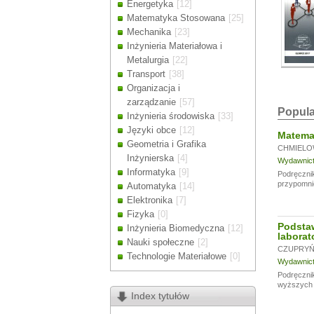
Energetyka
[12]
Drodzy Klienc
Matematyka Stosowana
[25]
Ze względu n
Mechanika
[23]
zamówienia m
Inżynieria Materiałowa i
Dziękujemy z
Metalurgia
[22]
Transport
[38]
Organizacja i
zarządzanie
[57]
Popula
Inżynieria środowiska
[33]
Języki obce
[12]
Matemat
Geometria i Grafika
CHMIELO
Inżynierska
[4]
Wydawnictw
Informatyka
[9]
Podręcznik
przypomni
Automatyka
[14]
Elektronika
[7]
Fizyka
[0]
Podsta
Inżynieria Biomedyczna
[12]
laborat
Nauki społeczne
[2]
CZUPRYŃS
Technologie Materiałowe
[0]
Wydawnictw
Podręcznik
wyższych u
Index tytułów