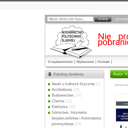
wyszuki
Nie pr
pobran
O wydawnictwie
Wydarzenia
Kontakt
Katalog działowy
Autor:
Nauki o kulturze fizycznej
[1]
Sortuj we
Architektura
[20]
Budownictwo
[24]
Chemia
[11]
Elektryka
[20]
Górnictwo, Inżynieria
bezpieczeństwa i Automatyka
przemysłowa
[53]