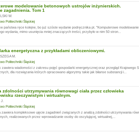
erowe modelowanie betonowych ustrojów inżynierskich.
e zagadnienia. Tom 1
SKI W.
o Politechniki Śląskiej
 państwa ręce kolejne, bo już szóste wydanie podręcznika pt. "Komputerowe modelowanie 
go wydania, mimo usunięcia mniej znaczących treści, przybyło w nim 50 stron...
rka energetyczna z przykładami obliczeniowymi.
SZEGA M.
o Politechniki Śląskiej
k zawiera wiadomości z zakresu pojęć gospodarki energetycznej oraz przegląd Krajowego
nych, dla rozwiązania których opracowano algorytmy takie jak bilanse substancji i...
 zdolności utrzymywania równowagi ciała przez człowieka
wisku rzeczywistym i wirtualnym.
J.
o Politechniki Śląskiej
 zawiera kompleksowe ujęcie zagadnień związanych z analizą zdolności utrzymywania rów
ych, realizowanych przez wprowadzanie osoby do oscylującej, wirtualnej,...