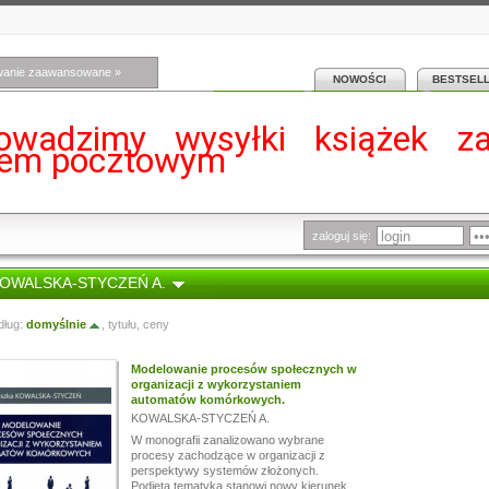
wanie zaawansowane »
NOWOŚCI
BESTSEL
owadzimy wysyłki książek z
iem pocztowym
zaloguj się:
 KOWALSKA-STYCZEŃ A.
dług:
domyślnie
,
tytułu
,
ceny
Modelowanie procesów społecznych w
organizacji z wykorzystaniem
automatów komórkowych.
KOWALSKA-STYCZEŃ A.
W monografii zanalizowano wybrane
procesy zachodzące w organizacji z
perspektywy systemów złożonych.
Podjęta tematyka stanowi nowy kierunek...