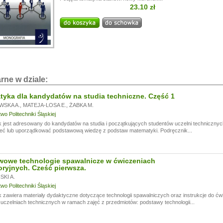
23.10 zł
i!
a przerwę wakacyjną, w dniach od
13.07.
do
24.07,
ogą być realizowane z opóźnieniem.
a wyrozumiałość.
rne w dziale:
yka dla kandydatów na studia techniczne. Część 1
WSKA A.
,
MATEJA-LOSA E.
,
ŻABKA M.
o Politechniki Śląskiej
 jest adresowany do kandydatów na studia i początkujących studentów uczelni technicznyc
eć lub uporządkować podstawową wiedzę z podstaw matematyki. Podręcznik...
wowe technologie spawalnicze w ćwiczeniach
oryjnych. Cześć pierwsza.
KI A.
o Politechniki Śląskiej
 zawiera materiały dydaktyczne dotyczące technologii spawalniczych oraz instrukcje do ć
czelniach technicznych w ramach zajęć z przedmiotów: podstawy technologii...