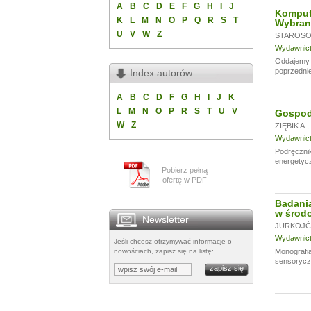
A
B
C
D
E
F
G
H
I
J
Komput
K
L
M
N
O
P
Q
R
S
T
Wybran
U
V
W
Z
STAROSOL
Wydawnictw
Oddajemy w
poprzednie
Index autorów
A
B
C
D
F
G
H
I
J
K
L
M
N
O
P
R
S
T
U
V
Gospoda
W
Z
ZIĘBIK A.
,
Wydawnictw
Podręczni
energetycz
Pobierz pełną
ofertę w PDF
Badania
w środo
Newsletter
JURKOJĆ 
Wydawnictw
Jeśli chcesz otrzymywać informacje o
nowościach, zapisz się na listę:
Monografia
sensoryczn