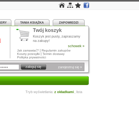
LERY
TANIA KSIĄŻKA
ZAPOWIEDZI
Twój koszyk
a
Koszyk jest pusty, zapraszamy
na zakupy!
schowek »
|
Jak zamawiać?
Regulamin zakupów
|
Koszty przesyłki
Termin dostawy
Polityka prywatności
zarejestruj się »
Tryb wyświetlania:
z okładkami
,
lista