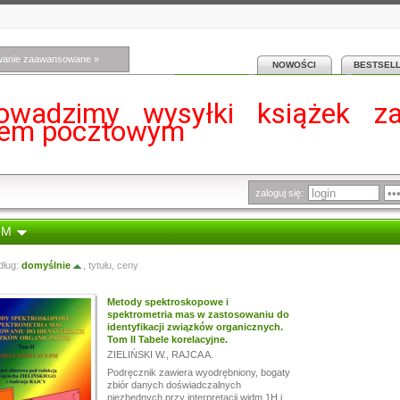
wanie zaawansowane »
NOWOŚCI
BESTSEL
owadzimy wysyłki książek z
iem pocztowym
zaloguj się:
 M
dług:
domyślnie
,
tytułu
,
ceny
Metody spektroskopowe i
spektrometria mas w zastosowaniu do
identyfikacji związków organicznych.
Tom II Tabele korelacyjne.
ZIELIŃSKI W.
,
RAJCA A.
Podręcznik zawiera wyodrębniony, bogaty
zbiór danych doświadczalnych
niezbędnych przy interpretacji widm 1H i