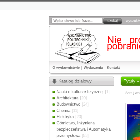
wyszuki
Nie pr
pobran
O wydawnictwie
Wydarzenia
Kontakt
Katalog działowy
Tytuły »
Nauki o kulturze fizycznej
[1]
Sortuj we
Architektura
[20]
Budownictwo
[24]
Chemia
[11]
Elektryka
[20]
Górnictwo, Inżynieria
bezpieczeństwa i Automatyka
przemysłowa
[53]