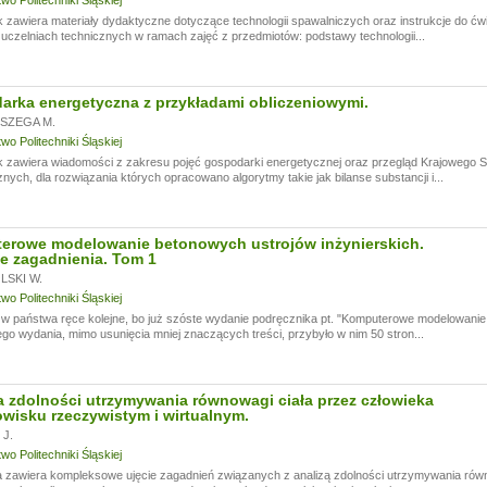
o Politechniki Śląskiej
 zawiera materiały dydaktyczne dotyczące technologii spawalniczych oraz instrukcje do ć
czelniach technicznych w ramach zajęć z przedmiotów: podstawy technologii...
rka energetyczna z przykładami obliczeniowymi.
SZEGA M.
o Politechniki Śląskiej
k zawiera wiadomości z zakresu pojęć gospodarki energetycznej oraz przegląd Krajowego
nych, dla rozwiązania których opracowano algorytmy takie jak bilanse substancji i...
erowe modelowanie betonowych ustrojów inżynierskich.
e zagadnienia. Tom 1
SKI W.
o Politechniki Śląskiej
 państwa ręce kolejne, bo już szóste wydanie podręcznika pt. "Komputerowe modelowanie 
go wydania, mimo usunięcia mniej znaczących treści, przybyło w nim 50 stron...
 zdolności utrzymywania równowagi ciała przez człowieka
wisku rzeczywistym i wirtualnym.
J.
o Politechniki Śląskiej
 zawiera kompleksowe ujęcie zagadnień związanych z analizą zdolności utrzymywania rów