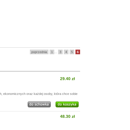
poprzednia
1
...
3
4
5
6
29.40 zł
h, ekonomicznych oraz każdej osoby, która chce sobie
48.30 zł