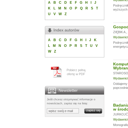
Wydawnictw
A
B
C
D
E
F
G
H
I
J
Podręcznik
K
L
M
N
O
P
Q
R
S
T
wyższych u
U
V
W
Z
Gospoda
Index autorów
ZIĘBIK A.
,
Wydawnictw
A
B
C
D
F
G
H
I
J
K
Podręczni
L
M
N
O
P
R
S
T
U
V
energetycz
W
Z
Komput
Wybran
Pobierz pełną
STAROSOL
ofertę w PDF
Wydawnictw
Oddajemy w
poprzednie
Newsletter
Jeśli chcesz otrzymywać informacje o
nowościach, zapisz się na listę:
Badania
w środo
JURKOJĆ 
Wydawnictw
Monografia