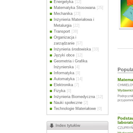
Energetyka
[12]
Drodzy Klienc
Matematyka Stosowana
[25]
Ze względu n
Mechanika
[23]
zamówienia m
Inżynieria Materiałowa i
Dziękujemy z
Metalurgia
[22]
Transport
[38]
Organizacja i
zarządzanie
[57]
Inżynieria środowiska
[33]
Języki obce
[12]
Geometria i Grafika
Inżynierska
[4]
Popula
Informatyka
[9]
Automatyka
[14]
Matemat
Elektronika
[7]
CHMIELO
Fizyka
[0]
Wydawnictw
Podręcznik
Inżynieria Biomedyczna
[12]
przypomni
Nauki społeczne
[2]
Technologie Materiałowe
[0]
Podsta
laborat
Index tytułów
CZUPRYŃS