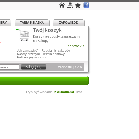
LERY
TANIA KSIĄŻKA
ZAPOWIEDZI
Twój koszyk
a
Koszyk jest pusty, zapraszamy
na zakupy!
schowek »
|
Jak zamawiać?
Regulamin zakupów
|
Koszty przesyłki
Termin dostawy
Polityka prywatności
zarejestruj się »
Tryb wyświetlania:
z okładkami
,
lista