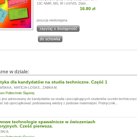
13C NMR, MS, IR i UV/VIS. Zbiór...
i!
16.80 zł
a przerwę wakacyjną, w dniach od
13.07.
do
24.07,
ogą być realizowane z opóźnieniem.
a wyrozumiałość.
pozycja niedostępna
rne w dziale:
yka dla kandydatów na studia techniczne. Część 1
WSKA A.
,
MATEJA-LOSA E.
,
ŻABKA M.
o Politechniki Śląskiej
 jest adresowany do kandydatów na studia i początkujących studentów uczelni technicznyc
eć lub uporządkować podstawową wiedzę z podstaw matematyki. Podręcznik...
wowe technologie spawalnicze w ćwiczeniach
oryjnych. Cześć pierwsza.
KI A.