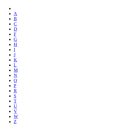
A
B
C
D
F
G
H
I
J
K
L
M
N
O
P
R
S
T
U
V
W
Z