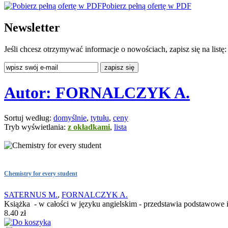
Pobierz pełną ofertę w PDF
Newsletter
Jeśli chcesz otrzymywać informacje o nowościach, zapisz się na listę:
Autor: FORNALCZYK A.
Sortuj według:
domyślnie
,
tytułu
,
ceny
Tryb wyświetlania:
z okładkami
,
lista
Chemistry for every student
SATERNUS M.
,
FORNALCZYK A.
Książka - w całości w języku angielskim - przedstawia podstawowe i
8.40 zł