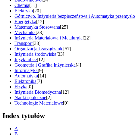
Chemia
[11]
Elektryka
[20]
Górnictwo, Inżynieria bezpieczeństwa i Automatyka przemysł
Energetyka
[12]
Matematyka Stosowana
[25]
Mechanika
[23]
Inżynieria Materiałowa i Metalurgia
[22]
Transport
[38]
Organizacja i zarządzanie
[57]
Inżynieria środowiska
[33]
Języki obce
[12]
Geometria i Grafika Inżynierska
[4]
Informatyka
[9]
Automatyka
[14]
Elektronika
[7]
Fizyka
[0]
Inżynieria Biomedyczna
[12]
Nauki społeczne
[2]
Technologie Materiałowe
[0]
Index tytułów
A
B