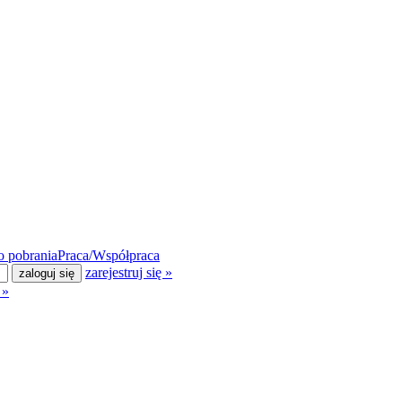
 pobrania
Praca/Współpraca
zarejestruj się »
 »