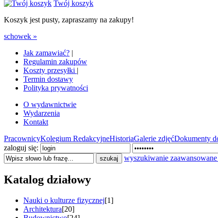
Twój koszyk
Koszyk jest pusty, zapraszamy na zakupy!
schowek »
Jak zamawiać?
|
Regulamin zakupów
Koszty przesyłki
|
Termin dostawy
Polityka prywatności
O wydawnictwie
Wydarzenia
Kontakt
Pracownicy
Kolegium Redakcyjne
Historia
Galerie zdjęć
Dokumenty do
zaloguj się:
wyszukiwanie zaawansowane
Katalog działowy
Nauki o kulturze fizycznej
[1]
Architektura
[20]
Budownictwo
[24]