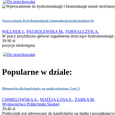
Wprowadzenie do hydrometalurgii i biometalurgii metali nieżelaznych
WILLNER J.
,
PACHOLEWSKA M.
,
FORNALCZYK A.
W pracy przybliżono główne zagadnienia dotyczące hydrometalurgii
39.90 zł
pozycja niedostępna
Popularne w dziale:
Matematyka dla kandydatów na studia techniczne. Część 1
CHMIELOWSKA A.
,
MATEJA-LOSA E.
,
ŻABKA M.
Wydawnictwo Politechniki Śląskiej
29.40 zł
Podręcznik jest adresowany do kandydatów na studia i początkując