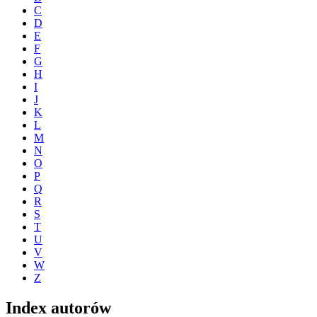
C
D
E
F
G
H
I
J
K
L
M
N
O
P
Q
R
S
T
U
V
W
Z
Index autorów