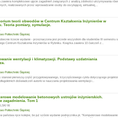
 zawiera kompleksowe ujęcie zagadnień związanych z analizą zdolności utrzymywania rów
ych, realizowanych przez wprowadzanie osoby do oscylującej, wirtualnej,...
orium teorii obwodów w Centrum Kształcenia Inżynierów w
. Teoria pomiary, symulacje.
.
o Politechniki Śląskiej
obecnie trzecie wydanie - przeznaczona jest przede wszystkim dla studentów III semestru
ego Centrum Kształcenia Inżynierów w Rybniku. Książka zawiera 10 ćwiczeń z...
owanie wentylacji i klimatyzacji. Podstawy uzdatniania
za.
o Politechniki Śląskiej
 stanowi pierwszą część przygotowywanego, trzyczęściowego cyklu dotyczącego projektowan
długoletnich doświadczeń autorki w nauczaniu projektowania wentylacji i...
erowe modelowanie betonowych ustrojów inżynierskich.
e zagadnienia. Tom 1
SKI W.
o Politechniki Śląskiej
 państwa ręce kolejne, bo już szóste wydanie podręcznika pt. "Komputerowe modelowanie 