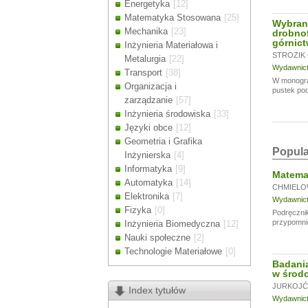
Energetyka
[12]
Drodzy Klienc
Matematyka Stosowana
[25]
Wybrane
Ze względu n
Mechanika
[23]
drobno
zamówienia m
górnic
Inżynieria Materiałowa i
Dziękujemy z
STROZIK 
Metalurgia
[22]
Wydawnictw
Transport
[38]
W monogra
Organizacja i
pustek pod
zarządzanie
[57]
Inżynieria środowiska
[33]
Języki obce
[12]
Geometria i Grafika
Popula
Inżynierska
[4]
Informatyka
[9]
Matemat
Automatyka
[14]
CHMIELO
Elektronika
[7]
Wydawnictw
Fizyka
[0]
Podręcznik
przypomni
Inżynieria Biomedyczna
[12]
Nauki społeczne
[2]
Technologie Materiałowe
[0]
Badania
w środo
JURKOJĆ 
Index tytułów
Wydawnictw