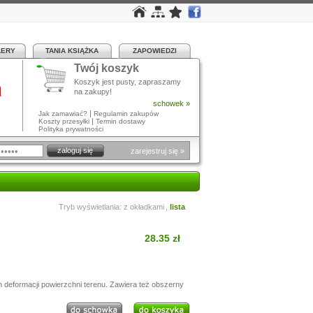
LERY
TANIA KSIĄŻKA
ZAPOWIEDZI
Twój koszyk
a
Koszyk jest pusty, zapraszamy
na zakupy!
schowek »
|
Jak zamawiać?
Regulamin zakupów
|
Koszty przesyłki
Termin dostawy
Polityka prywatności
zarejestruj się »
Tryb wyświetlania:
z okładkami
,
lista
28.35 zł
 deformacji powierzchni terenu. Zawiera też obszerny