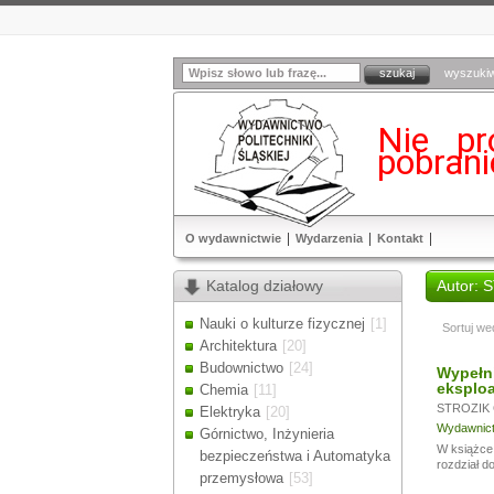
wyszuki
Nie pr
pobran
O wydawnictwie
Wydarzenia
Kontakt
Katalog działowy
Autor: 
Nauki o kulturze fizycznej
[1]
Sortuj we
Architektura
[20]
Budownictwo
[24]
Wypełn
eksploa
Chemia
[11]
STROZIK 
Elektryka
[20]
Wydawnictw
Górnictwo, Inżynieria
W książce 
bezpieczeństwa i Automatyka
rozdział d
przemysłowa
[53]