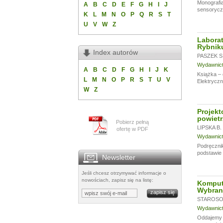
Monografia
A
B
C
D
E
F
G
H
I
J
sensoryczn
K
L
M
N
O
P
Q
R
S
T
U
V
W
Z
Laborat
Rybniku
Index autorów
PASZEK S
Wydawnictw
A
B
C
D
F
G
H
I
J
K
Książka – 
L
M
N
O
P
R
S
T
U
V
Elektryczn
W
Z
Projekt
powietr
Pobierz pełną
LIPSKA B.
ofertę w PDF
Wydawnictw
Podręcznik
podstawie 
Newsletter
Jeśli chcesz otrzymywać informacje o
nowościach, zapisz się na listę:
Komput
Wybran
STAROSOL
Wydawnictw
Oddajemy w