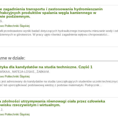
i!
 zagadnienia transportu i zastosowania hydromieszanin
a przerwę wakacyjną, w dniach od
13.07.
do
24.07,
frakcyjnych produktów spalania węgla kamiennego w
ogą być realizowane z opóźnieniem.
twie podziemnym.
a wyrozumiałość.
G.
o Politechniki Śląskiej
fii przedstawiono wyniki badań dotyczących hydraulicznego transportu mieszanin wody i 
ziemnych w górotworze. W pracy ujęto również zagadnienia wpływu chropowatości...
rne w dziale:
yka dla kandydatów na studia techniczne. Część 1
WSKA A.
,
MATEJA-LOSA E.
,
ŻABKA M.
o Politechniki Śląskiej
 jest adresowany do kandydatów na studia i początkujących studentów uczelni technicznyc
eć lub uporządkować podstawową wiedzę z podstaw matematyki. Podręcznik...
 zdolności utrzymywania równowagi ciała przez człowieka
wisku rzeczywistym i wirtualnym.
J.
o Politechniki Śląskiej