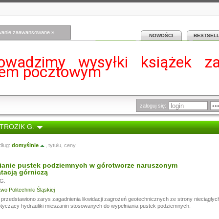
wanie zaawansowane »
NOWOŚCI
BESTSEL
owadzimy wysyłki książek z
iem pocztowym
zaloguj się:
STROZIK G.
dług:
domyślnie
,
tytułu
,
ceny
ianie pustek podziemnych w górotworze naruszonym
tacją górniczą
G.
o Politechniki Śląskiej
przedstawiono zarys zagadnienia likwidacji zagrożeń geotechnicznych ze strony nieciągłych
otyczący hydrauliki mieszanin stosowanych do wypełniania pustek podziemnych.