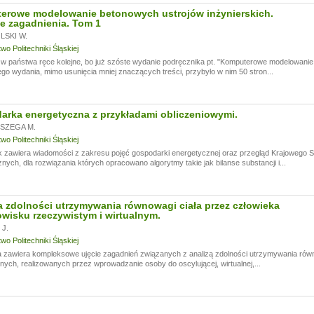
erowe modelowanie betonowych ustrojów inżynierskich.
e zagadnienia. Tom 1
SKI W.
o Politechniki Śląskiej
 państwa ręce kolejne, bo już szóste wydanie podręcznika pt. "Komputerowe modelowanie 
go wydania, mimo usunięcia mniej znaczących treści, przybyło w nim 50 stron...
rka energetyczna z przykładami obliczeniowymi.
SZEGA M.
o Politechniki Śląskiej
k zawiera wiadomości z zakresu pojęć gospodarki energetycznej oraz przegląd Krajowego
nych, dla rozwiązania których opracowano algorytmy takie jak bilanse substancji i...
 zdolności utrzymywania równowagi ciała przez człowieka
wisku rzeczywistym i wirtualnym.
J.
o Politechniki Śląskiej
 zawiera kompleksowe ujęcie zagadnień związanych z analizą zdolności utrzymywania rów
ych, realizowanych przez wprowadzanie osoby do oscylującej, wirtualnej,...