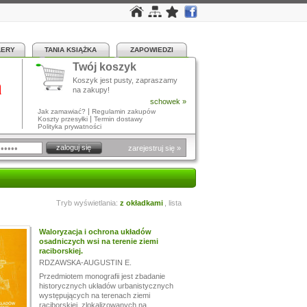
LERY
TANIA KSIĄŻKA
ZAPOWIEDZI
Twój koszyk
a
Koszyk jest pusty, zapraszamy
na zakupy!
schowek »
|
Jak zamawiać?
Regulamin zakupów
|
Koszty przesyłki
Termin dostawy
Polityka prywatności
zarejestruj się »
Tryb wyświetlania:
z okładkami
,
lista
Waloryzacja i ochrona układów
osadniczych wsi na terenie ziemi
raciborskiej.
RDZAWSKA-AUGUSTIN E.
Przedmiotem monografii jest zbadanie
historycznych układów urbanistycznych
występujących na terenach ziemi
raciborskiej, zlokalizowanych na...