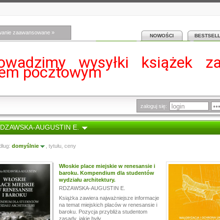
wanie zaawansowane »
NOWOŚCI
BESTSEL
owadzimy wysyłki książek z
iem pocztowym
zaloguj się:
 RDZAWSKA-AUGUSTIN E.
dług:
domyślnie
,
tytułu
,
ceny
Włoskie place miejskie w renesansie i
baroku. Kompendium dla studentów
wydziału architektury.
RDZAWSKA-AUGUSTIN E.
Książka zawiera najważniejsze informacje
na temat miejskich placów w renesansie i
baroku. Pozycja przybliża studentom
zasady, jakie były...