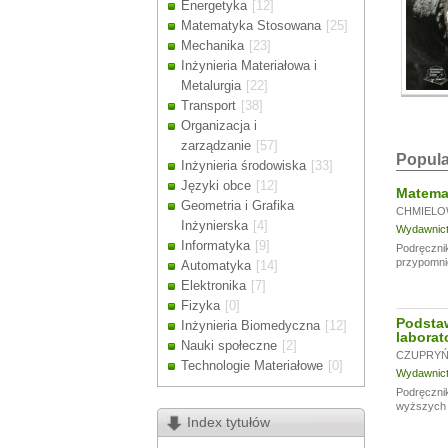
Energetyka
[12]
Drodzy Klienc
Matematyka Stosowana
[25]
Ze względu n
Mechanika
[23]
zamówienia m
Inżynieria Materiałowa i
Dziękujemy z
Metalurgia
[22]
Transport
[38]
Organizacja i
zarządzanie
[57]
Popula
Inżynieria środowiska
[33]
Języki obce
[12]
Matemat
Geometria i Grafika
CHMIELO
Inżynierska
[4]
Wydawnictw
Informatyka
[9]
Podręcznik
przypomni
Automatyka
[14]
Elektronika
[7]
Fizyka
[0]
Podsta
Inżynieria Biomedyczna
[12]
laborat
Nauki społeczne
[2]
CZUPRYŃS
Technologie Materiałowe
[0]
Wydawnictw
Podręcznik
wyższych u
Index tytułów