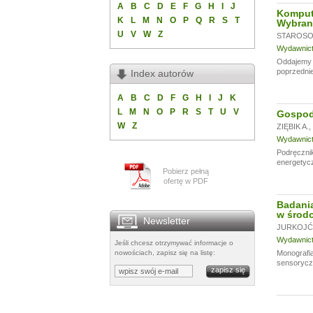
A
B
C
D
E
F
G
H
I
J
Komput
K
L
M
N
O
P
Q
R
S
T
Wybran
U
V
W
Z
STAROSOL
Wydawnictw
Oddajemy w
poprzednie
Index autorów
A
B
C
D
F
G
H
I
J
K
L
M
N
O
P
R
S
T
U
V
Gospoda
W
Z
ZIĘBIK A.
,
Wydawnictw
Podręczni
energetycz
Pobierz pełną
ofertę w PDF
Badania
w środo
Newsletter
JURKOJĆ 
Wydawnictw
Jeśli chcesz otrzymywać informacje o
nowościach, zapisz się na listę:
Monografia
sensoryczn