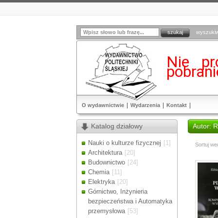
wyszuki
Nie pr
pobran
O wydawnictwie
Wydarzenia
Kontakt
Katalog działowy
Autor:
Nauki o kulturze fizycznej
[1]
Sortuj we
Architektura
[20]
Budownictwo
[24]
Chemia
[11]
Elektryka
[20]
Górnictwo, Inżynieria
bezpieczeństwa i Automatyka
przemysłowa
[53]