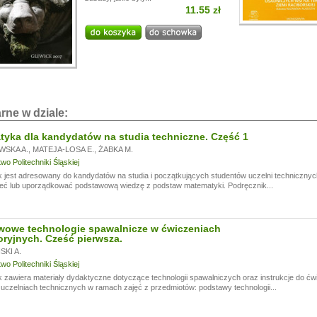
11.55 zł
i!
a przerwę wakacyjną, w dniach od
13.07.
do
24.07,
ogą być realizowane z opóźnieniem.
a wyrozumiałość.
rne w dziale:
yka dla kandydatów na studia techniczne. Część 1
WSKA A.
,
MATEJA-LOSA E.
,
ŻABKA M.
o Politechniki Śląskiej
 jest adresowany do kandydatów na studia i początkujących studentów uczelni technicznyc
eć lub uporządkować podstawową wiedzę z podstaw matematyki. Podręcznik...
wowe technologie spawalnicze w ćwiczeniach
oryjnych. Cześć pierwsza.
KI A.
o Politechniki Śląskiej
 zawiera materiały dydaktyczne dotyczące technologii spawalniczych oraz instrukcje do ć
czelniach technicznych w ramach zajęć z przedmiotów: podstawy technologii...