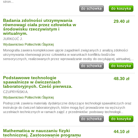
stron...
Badania zdolności utrzymywania
29.40 zł
równowagi ciała przez człowieka w
środowisku rzeczywistym i
wirtualnym.
JURKOJĆ J.
Wydawnictwo Politechniki Śląskiej
Monografia zawiera kompleksowe ujęcie zagadnień związanych z analizą zdolności
utrzymywania równowagi przez człowieka w warunkach konfliktu bodźców
sensorycznych, realizowanych przez wprowadzanie osoby do oscylującej, wirtualnej,...
Podstawowe technologie
48.30 zł
spawalnicze w ćwiczeniach
laboratoryjnych. Cześć pierwsza.
CZUPRYŃSKI A.
Wydawnictwo Politechniki Śląskiej
Podręcznik zawiera materiały dydaktyczne dotyczące technologii spawalniczych oraz
instrukcje do ćwiczeń laboratoryjnych, które mogą być prowadzone na wyższych
uczelniach technicznych w ramach zajęć z przedmiotów: podstawy technologii...
Mathematica w nauczaniu fizyki
44.10 zł
technicznej. Zastosowanie programu