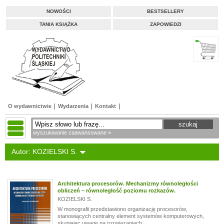
NOWOŚCI
BESTSELLERY
TANIA KSIĄŻKA
ZAPOWIEDZI
O wydawnictwie
Wydarzenia
Kontakt
wyszukiwanie zaawansowane »
Autor: KOZIELSKI S.
Architektura procesorów. Mechanizmy równoległości
obliczeń – równoległość poziomu rozkazów.
KOZIELSKI S.
W monografii przedstawiono organizację procesorów,
stanowiących centralny element systemów komputerowych,
skupiając uwagę na rozwiązaniach...