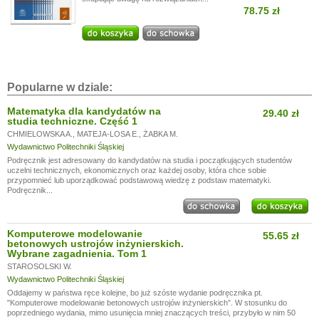
78.75 zł
Popularne w dziale:
Matematyka dla kandydatów na
29.40 zł
studia techniczne. Część 1
CHMIELOWSKA A.
,
MATEJA-LOSA E.
,
ŻABKA M.
Wydawnictwo Politechniki Śląskiej
Podręcznik jest adresowany do kandydatów na studia i początkujących studentów
uczelni technicznych, ekonomicznych oraz każdej osoby, która chce sobie
przypomnieć lub uporządkować podstawową wiedzę z podstaw matematyki.
Podręcznik...
Komputerowe modelowanie
55.65 zł
betonowych ustrojów inżynierskich.
Wybrane zagadnienia. Tom 1
STAROSOLSKI W.
Wydawnictwo Politechniki Śląskiej
Oddajemy w państwa ręce kolejne, bo już szóste wydanie podręcznika pt.
"Komputerowe modelowanie betonowych ustrojów inżynierskich”. W stosunku do
poprzedniego wydania, mimo usunięcia mniej znaczących treści, przybyło w nim 50