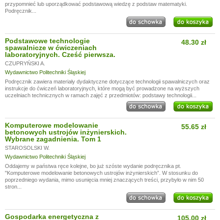
przypomnieć lub uporządkować podstawową wiedzę z podstaw matematyki.
Podręcznik...
Podstawowe technologie
48.30 zł
spawalnicze w ćwiczeniach
laboratoryjnych. Cześć pierwsza.
CZUPRYŃSKI A.
Wydawnictwo Politechniki Śląskiej
Podręcznik zawiera materiały dydaktyczne dotyczące technologii spawalniczych oraz
instrukcje do ćwiczeń laboratoryjnych, które mogą być prowadzone na wyższych
uczelniach technicznych w ramach zajęć z przedmiotów: podstawy technologii...
Komputerowe modelowanie
55.65 zł
betonowych ustrojów inżynierskich.
Wybrane zagadnienia. Tom 1
STAROSOLSKI W.
Wydawnictwo Politechniki Śląskiej
Oddajemy w państwa ręce kolejne, bo już szóste wydanie podręcznika pt.
"Komputerowe modelowanie betonowych ustrojów inżynierskich”. W stosunku do
poprzedniego wydania, mimo usunięcia mniej znaczących treści, przybyło w nim 50
stron...
Gospodarka energetyczna z
105.00 zł