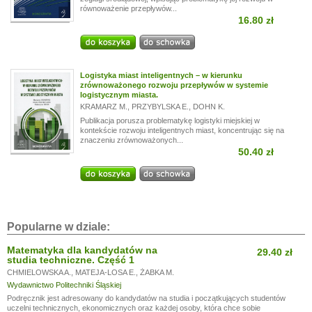
równoważenie przepływów...
16.80 zł
Logistyka miast inteligentnych – w kierunku
zrównoważonego rozwoju przepływów w systemie
logistycznym miasta.
KRAMARZ M.
,
PRZYBYLSKA E.
,
DOHN K.
Publikacja porusza problematykę logistyki miejskiej w
kontekście rozwoju inteligentnych miast, koncentrując się na
znaczeniu zrównoważonych...
50.40 zł
Popularne w dziale:
Matematyka dla kandydatów na
29.40 zł
studia techniczne. Część 1
CHMIELOWSKA A.
,
MATEJA-LOSA E.
,
ŻABKA M.
Wydawnictwo Politechniki Śląskiej
Podręcznik jest adresowany do kandydatów na studia i początkujących studentów
uczelni technicznych, ekonomicznych oraz każdej osoby, która chce sobie