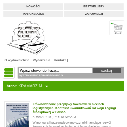
NOWOŚCI
BESTSELLERY
TANIA KSIĄŻKA
ZAPOWIEDZI
O wydawnictwie
Wydarzenia
Kontakt
wyszukiwanie zaawansowane »
Autor: KRAMARZ M.
Zrównoważone przepływy towarowe w sieciach
logistycznych. Kontekst uwarunkowań rozwoju żeglugi
śródlądowej w Polsce.
KRAMARZ M.
,
PIOTROWSKI J.
W monografii przeanalizowano czynniki hamujące rozwój
żeglugi śródlądowej, wpisując problematykę jej rozwoju w