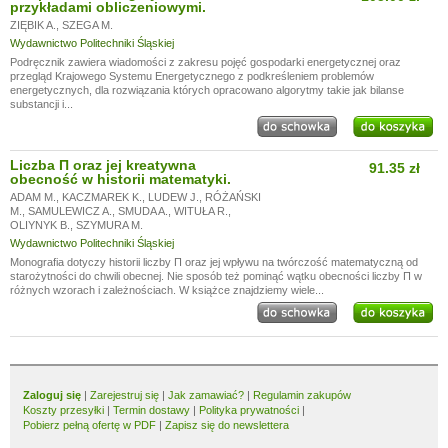
przykładami obliczeniowymi.
ZIĘBIK A.
,
SZEGA M.
Wydawnictwo Politechniki Śląskiej
Podręcznik zawiera wiadomości z zakresu pojęć gospodarki energetycznej oraz
przegląd Krajowego Systemu Energetycznego z podkreśleniem problemów
energetycznych, dla rozwiązania których opracowano algorytmy takie jak bilanse
substancji i...
Liczba Π oraz jej kreatywna
91.35 zł
obecność w historii matematyki.
ADAM M.
,
KACZMAREK K.
,
LUDEW J.
,
RÓŻAŃSKI
M.
,
SAMULEWICZ A.
,
SMUDA A.
,
WITUŁA R.
,
OLIYNYK B.
,
SZYMURA M.
Wydawnictwo Politechniki Śląskiej
Monografia dotyczy historii liczby Π oraz jej wpływu na twórczość matematyczną od
starożytności do chwili obecnej. Nie sposób też pominąć wątku obecności liczby Π w
różnych wzorach i zależnościach. W książce znajdziemy wiele...
Zaloguj się
|
Zarejestruj się
|
Jak zamawiać?
|
Regulamin zakupów
Koszty przesyłki
|
Termin dostawy
|
Polityka prywatności
|
Pobierz pełną ofertę w PDF
|
Zapisz się do newslettera