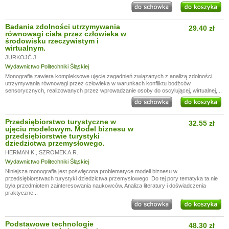
Badania zdolności utrzymywania
29.40 zł
równowagi ciała przez człowieka w
środowisku rzeczywistym i
wirtualnym.
JURKOJĆ J.
Wydawnictwo Politechniki Śląskiej
Monografia zawiera kompleksowe ujęcie zagadnień związanych z analizą zdolności
utrzymywania równowagi przez człowieka w warunkach konfliktu bodźców
sensorycznych, realizowanych przez wprowadzanie osoby do oscylującej, wirtualnej,...
Przedsiębiorstwo turystyczne w
32.55 zł
ujęciu modelowym. Model biznesu w
przedsiębiorstwie turystyki
dziedzictwa przemysłowego.
HERMAN K.
,
SZROMEK A.R.
Wydawnictwo Politechniki Śląskiej
Niniejsza monografia jest poświęcona problematyce modeli biznesu w
przedsiębiorstwach turystyki dziedzictwa przemysłowego. Do tej pory tematyka ta nie
była przedmiotem zainteresowania naukowców. Analiza literatury i doświadczenia
praktyczne...
Podstawowe technologie
48.30 zł