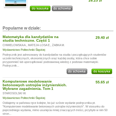
26.25 zł
Popularne w dziale:
Matematyka dla kandydatów na
29.40 zł
studia techniczne. Część 1
CHMIELOWSKA A.
,
MATEJA-LOSA E.
,
ŻABKA M.
Wydawnictwo Politechniki Śląskiej
Podręcznik jest adresowany do kandydatów na studia i początkujących studentów
uczelni technicznych, ekonomicznych oraz każdej osoby, która chce sobie
przypomnieć lub uporządkować podstawową wiedzę z podstaw matematyki.
Podręcznik...
Komputerowe modelowanie
55.65 zł
betonowych ustrojów inżynierskich.
Wybrane zagadnienia. Tom 1
STAROSOLSKI W.
Wydawnictwo Politechniki Śląskiej
Oddajemy w państwa ręce kolejne, bo już szóste wydanie podręcznika pt.
"Komputerowe modelowanie betonowych ustrojów inżynierskich”. W stosunku do
poprzedniego wydania, mimo usunięcia mniej znaczących treści, przybyło w nim 50
stron...