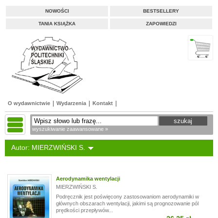
NOWOŚCI
BESTSELLERY
TANIA KSIĄŻKA
ZAPOWIEDZI
O wydawnictwie
Wydarzenia
Kontakt
wyszukiwanie zaawansowane »
Autor: MIERZWIŃSKI S.
Aerodynamika wentylacji
MIERZWIŃSKI S.
Podręcznik jest poświęcony zastosowaniom aerodynamiki w
głównych obszarach wentylacji, jakimi są prognozowanie pól
prędkości przepływów...