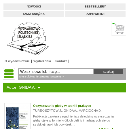
NOWOŚCI
BESTSELLERY
TANIA KSIĄŻKA
ZAPOWIEDZI
O wydawnictwie
Wydarzenia
Kontakt
wyszukiwanie zaawansowane »
Autor: GNIDA A.
Oczyszczanie gleby w teorii i praktyce
TUREK-SZYTOW J.
,
GNIDA A.
,
MARCIOCHA D.
Publikacja zawiera zagadnienia z dziedziny oczyszczania
gleby ujęte w formie krótkich definicji nadających się do
szybkiej nauki lub powtórek....