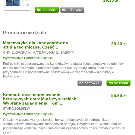
19.95 zł
Popularne w dziale:
Matematyka dla kandydatów na
29.40 zł
studia techniczne. Część 1
CHMIELOWSKA A.
,
MATEJA-LOSA E.
,
ŻABKA M.
Wydawnictwo Politechniki Śląskiej
Podręcznik jest adresowany do kandydatów na studia i początkujących studentów
uczelni technicznych, ekonomicznych oraz każdej osoby, która chce sobie
przypomnieć lub uporządkować podstawową wiedzę z podstaw matematyki.
Podręcznik...
Komputerowe modelowanie
55.65 zł
betonowych ustrojów inżynierskich.
Wybrane zagadnienia. Tom 1
STAROSOLSKI W.
Wydawnictwo Politechniki Śląskiej
Oddajemy w państwa ręce kolejne, bo już szóste wydanie podręcznika pt.
"Komputerowe modelowanie betonowych ustrojów inżynierskich”. W stosunku do
poprzedniego wydania, mimo usunięcia mniej znaczących treści, przybyło w nim 50
stron...