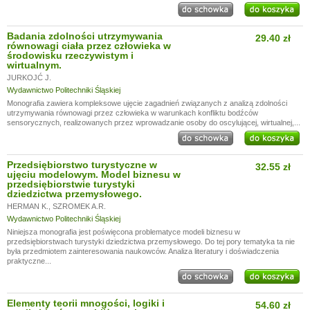
Badania zdolności utrzymywania
29.40 zł
równowagi ciała przez człowieka w
środowisku rzeczywistym i
wirtualnym.
JURKOJĆ J.
Wydawnictwo Politechniki Śląskiej
Monografia zawiera kompleksowe ujęcie zagadnień związanych z analizą zdolności
utrzymywania równowagi przez człowieka w warunkach konfliktu bodźców
sensorycznych, realizowanych przez wprowadzanie osoby do oscylującej, wirtualnej,...
Przedsiębiorstwo turystyczne w
32.55 zł
ujęciu modelowym. Model biznesu w
przedsiębiorstwie turystyki
dziedzictwa przemysłowego.
HERMAN K.
,
SZROMEK A.R.
Wydawnictwo Politechniki Śląskiej
Niniejsza monografia jest poświęcona problematyce modeli biznesu w
przedsiębiorstwach turystyki dziedzictwa przemysłowego. Do tej pory tematyka ta nie
była przedmiotem zainteresowania naukowców. Analiza literatury i doświadczenia
praktyczne...
Elementy teorii mnogości, logiki i
54.60 zł