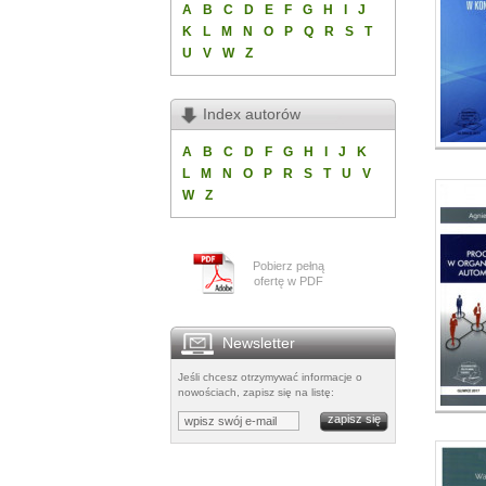
A
B
C
D
E
F
G
H
I
J
K
L
M
N
O
P
Q
R
S
T
U
V
W
Z
Index autorów
A
B
C
D
F
G
H
I
J
K
L
M
N
O
P
R
S
T
U
V
W
Z
Pobierz pełną
ofertę w PDF
Newsletter
Jeśli chcesz otrzymywać informacje o
nowościach, zapisz się na listę: