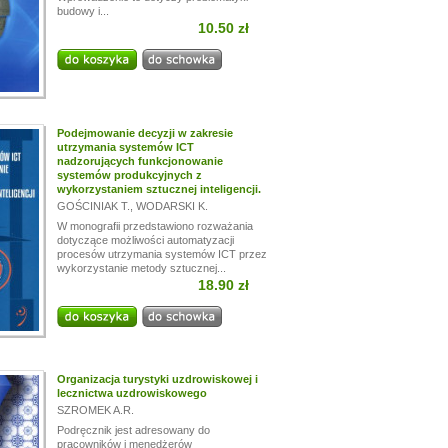
budowy i...
10.50 zł
Podejmowanie decyzji w zakresie
utrzymania systemów ICT
nadzorujących funkcjonowanie
systemów produkcyjnych z
wykorzystaniem sztucznej inteligencji.
GOŚCINIAK T.
,
WODARSKI K.
W monografii przedstawiono rozważania
dotyczące możliwości automatyzacji
procesów utrzymania systemów ICT przez
wykorzystanie metody sztucznej...
18.90 zł
Organizacja turystyki uzdrowiskowej i
lecznictwa uzdrowiskowego
SZROMEK A.R.
Podręcznik jest adresowany do
pracowników i menedżerów