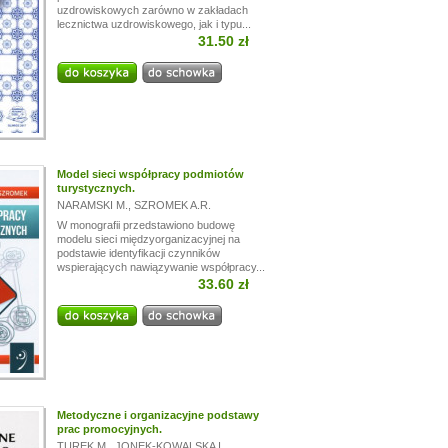
uzdrowiskowych zarówno w zakładach
lecznictwa uzdrowiskowego, jak i typu...
31.50 zł
Model sieci współpracy podmiotów
turystycznych.
NARAMSKI M.
,
SZROMEK A.R.
W monografii przedstawiono budowę
modelu sieci międzyorganizacyjnej na
podstawie identyfikacji czynników
wspierających nawiązywanie współpracy...
33.60 zł
Metodyczne i organizacyjne podstawy
prac promocyjnych.
TUREK M.
,
JONEK-KOWALSKA I.
,