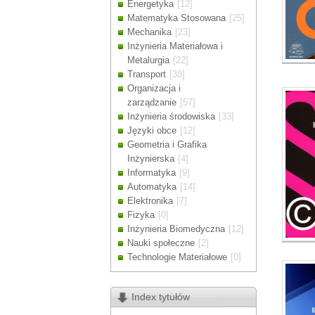
Energetyka
[12]
Drodzy Klienc
Matematyka Stosowana
[25]
Ze względu n
Mechanika
[23]
zamówienia m
Inżynieria Materiałowa i
Dziękujemy z
Metalurgia
[22]
Transport
[38]
Organizacja i
zarządzanie
[57]
Inżynieria środowiska
[33]
Języki obce
[12]
Geometria i Grafika
Inżynierska
[4]
Informatyka
[9]
Automatyka
[14]
Elektronika
[7]
Fizyka
[0]
Inżynieria Biomedyczna
[12]
Nauki społeczne
[2]
Technologie Materiałowe
[0]
Index tytułów