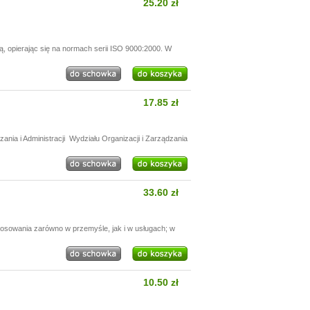
25.20 zł
 opierając się na normach serii ISO 9000:2000. W
17.85 zł
ania i Administracji Wydziału Organizacji i Zarządzania
33.60 zł
sowania zarówno w przemyśle, jak i w usługach; w
10.50 zł