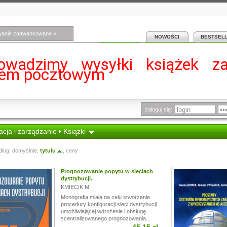
wanie zaawansowane »
NOWOŚCI
BESTSEL
owadzimy wysyłki książek z
iem pocztowym
zaloguj się:
cja i zarządzanie
Książki
dług:
domyślnie
,
tytułu
,
ceny
Prognozowanie popytu w sieciach
dystrybucji.
KMIECIK M.
Monografia miała na celu stworzenie
procedury konfiguracji sieci dystrybucji
umożliwiającej wdrożenie i obsługę
scentralizowanego prognozowania...