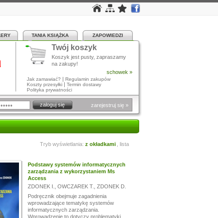
LERY
TANIA KSIĄŻKA
ZAPOWIEDZI
Twój koszyk
a
Koszyk jest pusty, zapraszamy
na zakupy!
schowek »
|
Jak zamawiać?
Regulamin zakupów
|
Koszty przesyłki
Termin dostawy
Polityka prywatności
zarejestruj się »
Tryb wyświetlania:
z okładkami
,
lista
Podstawy systemów informatycznych
zarządzania z wykorzystaniem Ms
Access
ZDONEK I.
,
OWCZAREK T.
,
ZDONEK D.
Podręcznik obejmuje zagadnienia
wprowadzające tematykę systemów
informatycznych zarządzania.
Wprowadzenie to dotyczy problematyki