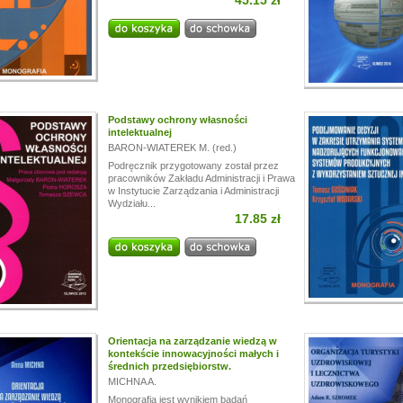
45.15 zł
i!
a przerwę wakacyjną, w dniach od
13.07.
do
24.07,
ogą być realizowane z opóźnieniem.
a wyrozumiałość.
Podstawy ochrony własności
intelektualnej
BARON-WIATEREK M. (red.)
Podręcznik przygotowany został przez
pracowników Zakładu Administracji i Prawa
w Instytucie Zarządzania i Administracji
Wydziału...
17.85 zł
Orientacja na zarządzanie wiedzą w
kontekście innowacyjności małych i
średnich przedsiębiorstw.
MICHNA A.
Monografia jest wynikiem badań