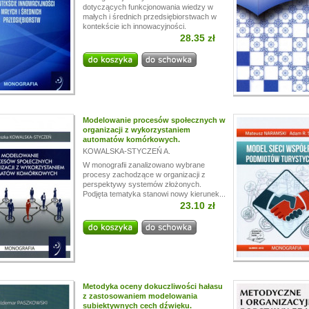
dotyczących funkcjonowania wiedzy w
małych i średnich przedsiębiorstwach w
kontekście ich innowacyjności.
28.35 zł
Modelowanie procesów społecznych w
organizacji z wykorzystaniem
automatów komórkowych.
KOWALSKA-STYCZEŃ A.
W monografii zanalizowano wybrane
procesy zachodzące w organizacji z
perspektywy systemów złożonych.
Podjęta tematyka stanowi nowy kierunek...
23.10 zł
Metodyka oceny dokuczliwości hałasu
z zastosowaniem modelowania
subiektywnych cech dźwięku.