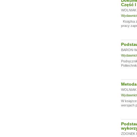
Dokumen
Część I
WOLNIAK 
Wydawnictw
Książka za
pracy zap
Podstaw
BARON-WI
Wydawnictw
Podręcznik
Politechni
Metoda 
WOLNIAK 
Wydawnictw
W książce
wersjach p
Podsta
wykorz
ZDONEK I