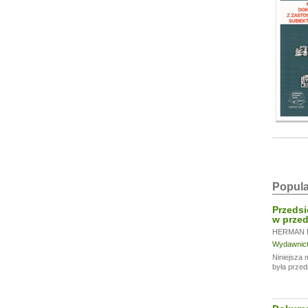
Popula
Przedsi
w przed
HERMAN 
Wydawnictw
Niniejsza 
była przed