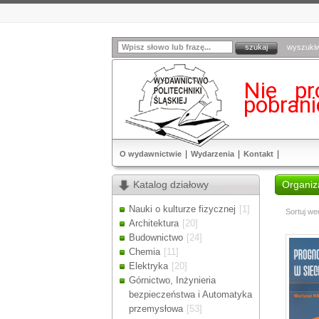
wyszuki
Nie pr
pobran
O wydawnictwie
Wydarzenia
Kontakt
Katalog działowy
Organiza
Nauki o kulturze fizycznej
[1]
Sortuj we
Architektura
[20]
Budownictwo
[24]
Chemia
[11]
Elektryka
[20]
Górnictwo, Inżynieria
bezpieczeństwa i Automatyka
przemysłowa
[53]