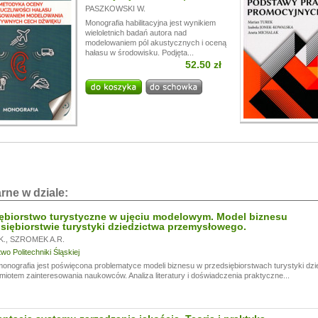
PASZKOWSKI W.
Monografia habilitacyjna jest wynikiem
wieloletnich badań autora nad
modelowaniem pól akustycznych i oceną
hałasu w środowisku. Podjęta...
52.50 zł
rne w dziale:
ębiorstwo turystyczne w ujęciu modelowym. Model biznesu
siębiorstwie turystyki dziedzictwa przemysłowego.
K.
,
SZROMEK A.R.
o Politechniki Śląskiej
monografia jest poświęcona problematyce modeli biznesu w przedsiębiorstwach turystyki dzi
miotem zainteresowania naukowców. Analiza literatury i doświadczenia praktyczne...