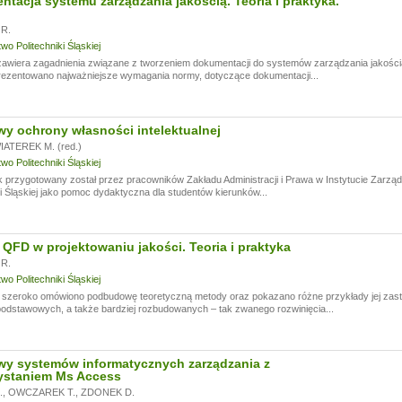
tacja systemu zarządzania jakością. Teoria i praktyka.
R.
o Politechniki Śląskiej
wiera zagadnienia związane z tworzeniem dokumentacji do systemów zarządzania jakością,
rezentowano najważniejsze wymagania normy, dotyczące dokumentacji...
y ochrony własności intelektualnej
ATEREK M. (red.)
o Politechniki Śląskiej
 przygotowany został przez pracowników Zakładu Administracji i Prawa w Instytucie Zarządz
ki Śląskiej jako pomoc dydaktyczna dla studentów kierunków...
QFD w projektowaniu jakości. Teoria i praktyka
R.
o Politechniki Śląskiej
 szeroko omówiono podbudowę teoretyczną metody oraz pokazano różne przykłady jej zasto
odstawowych, a także bardziej rozbudowanych – tak zwanego rozwinięcia...
wy systemów informatycznych zarządzania z
ystaniem Ms Access
.
,
OWCZAREK T.
,
ZDONEK D.