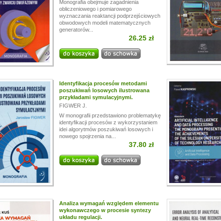
Monografia obejmuje zagadnienia
obliczeniowego i pomiarowego
wyznaczania reaktancji podprzejściowych
obwodowych modeli matematycznych
generatorów...
26.25 zł
Identyfikacja procesów metodami
poszukiwań losowych ilustrowana
przykładami symulacyjnymi.
FIGWER J.
W monografii przedstawiono problematykę
identyfikacji procesów z wykorzystaniem
idei algorytmów poszukiwań losowych i
nowego spojrzenia na...
37.80 zł
Analiza wymagań względem elementu
wykonawczego w procesie syntezy
układu regulacji.