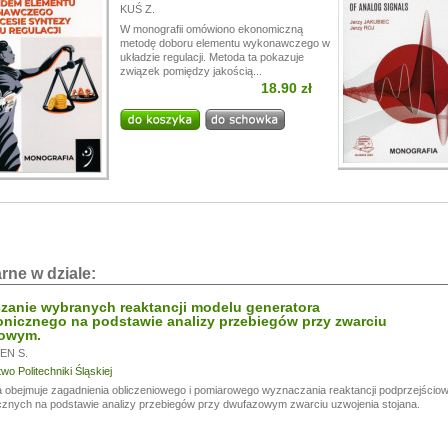
KUŚ Z.
W monografii omówiono ekonomiczną
metodę doboru elementu wykonawczego w
układzie regulacji. Metoda ta pokazuje
związek pomiędzy jakością...
18.90 zł
rne w dziale:
anie wybranych reaktancji modelu generatora
nicznego na podstawie analizy przebiegów przy zwarciu
owym.
EN S.
o Politechniki Śląskiej
a obejmuje zagadnienia obliczeniowego i pomiarowego wyznaczania reaktancji podprzejśc
znych na podstawie analizy przebiegów przy dwufazowym zwarciu uzwojenia stojana.