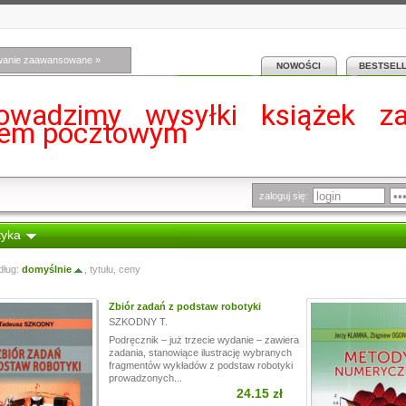
wanie zaawansowane »
NOWOŚCI
BESTSEL
owadzimy wysyłki książek z
iem pocztowym
zaloguj się:
yka
dług:
domyślnie
,
tytułu
,
ceny
Zbiór zadań z podstaw robotyki
SZKODNY T.
Podręcznik – już trzecie wydanie – zawiera
zadania, stanowiące ilustrację wybranych
fragmentów wykładów z podstaw robotyki
prowadzonych...
24.15 zł