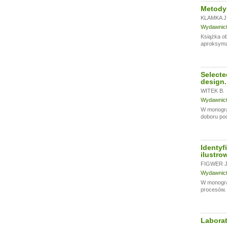
Metody
KLAMKA J
Wydawnictw
Książka ob
aproksymac
Selecte
design.
WITEK B.
Wydawnictw
W monograf
doboru pod
Identy
ilustro
FIGWER J
Wydawnictw
W monograf
procesów. 
Labora