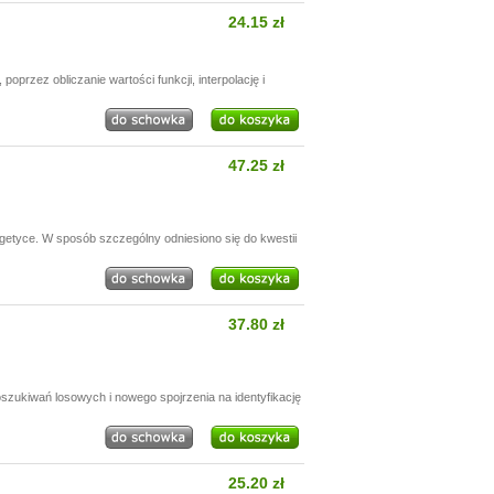
24.15 zł
rzez obliczanie wartości funkcji, interpolację i
47.25 zł
getyce. W sposób szczególny odniesiono się do kwestii
37.80 zł
szukiwań losowych i nowego spojrzenia na identyfikację
25.20 zł