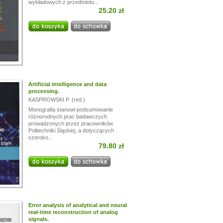
wykładowych z przedmiotu...
25.20 zł
Artificial intelligence and data
processing.
KASPROWSKI P. (red.)
Monografia stanowi podsumowanie
różnorodnych prac badawczych
prowadzonych przez pracowników
Politechniki Śląskiej, a dotyczących
szeroko...
79.80 zł
Error analysis of analytical and neural
real-time reconstruction of analog
signals.