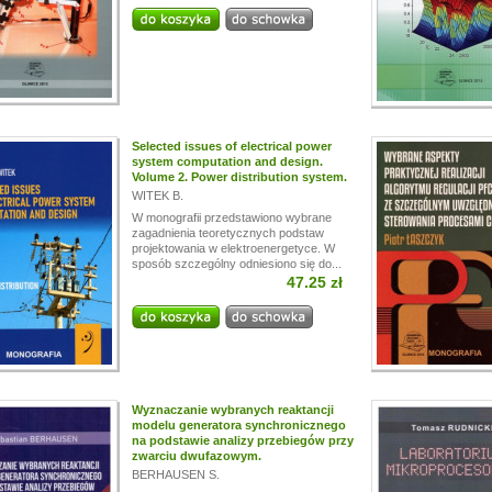
i!
a przerwę wakacyjną, w dniach od
13.07.
do
24.07,
ogą być realizowane z opóźnieniem.
a wyrozumiałość.
Selected issues of electrical power
system computation and design.
Volume 2. Power distribution system.
WITEK B.
W monografii przedstawiono wybrane
zagadnienia teoretycznych podstaw
projektowania w elektroenergetyce. W
sposób szczególny odniesiono się do...
47.25 zł
Wyznaczanie wybranych reaktancji
modelu generatora synchronicznego
na podstawie analizy przebiegów przy
zwarciu dwufazowym.
BERHAUSEN S.