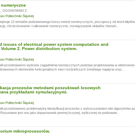
 numeryczne
.
,
OGONOWSKI Z.
o Politechniki Śląskiej
ejmuje 12 tematów podstawowego kursu metod numerycznych, począwszy od teorii błędów, pop
ję, różniczkowanie i całkowanie numeryczne, rozwiązywanie układów równań...
d issues of electrical power system computation and
 Volume 2. Power distribution system.
o Politechniki Śląskiej
ii przedstawiono wybrane zagadnienia teoretycznych podstaw projektowania w elektroener
stawowych elementów funkcjonalnych sieci rozdzielczych średniego napięcia oraz...
fikacja procesów metodami poszukiwań losowych
wana przykładami symulacyjnymi.
.
o Politechniki Śląskiej
ii przedstawiono problematykę identyfikacji procesów z wykorzystaniem idei algorytmów po
Rozumiane jest ono jako dopasowanie pewnej krzywej, wyliczonej na podstawie...
torium mikroprocesorów.