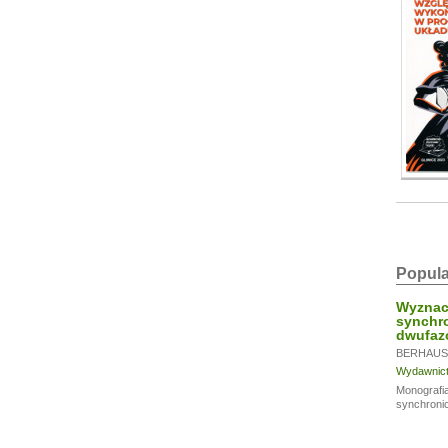
Popula
Wyznacz
synchro
dwufaz
BERHAUS
Wydawnictw
Monografi
synchronic