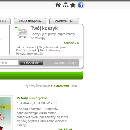
LERY
TANIA KSIĄŻKA
ZAPOWIEDZI
Twój koszyk
a
Koszyk jest pusty, zapraszamy
na zakupy!
schowek »
|
Jak zamawiać?
Regulamin zakupów
|
Koszty przesyłki
Termin dostawy
Polityka prywatności
zarejestruj się »
Tryb wyświetlania:
z okładkami
,
lista
Metody numeryczne
KLAMKA J.
,
OGONOWSKI Z.
Książka obejmuje 12 tematów
podstawowego kursu metod
numerycznych, począwszy od teorii
błędów, poprzez obliczanie wartości
funkcji,...