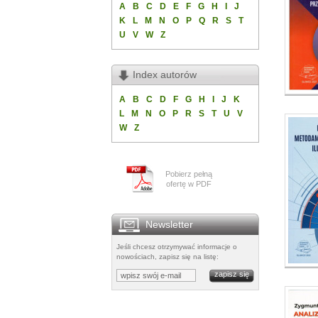
A
B
C
D
E
F
G
H
I
J
K
L
M
N
O
P
Q
R
S
T
U
V
W
Z
Index autorów
A
B
C
D
F
G
H
I
J
K
L
M
N
O
P
R
S
T
U
V
W
Z
Pobierz pełną
ofertę w PDF
Newsletter
Jeśli chcesz otrzymywać informacje o
nowościach, zapisz się na listę: