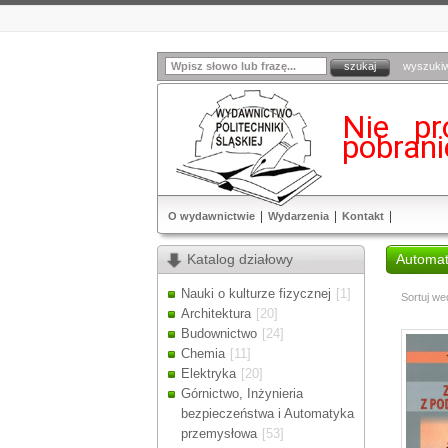
wyszuki
Nie pr
pobran
O wydawnictwie
Wydarzenia
Kontakt
Katalog działowy
Automat
Nauki o kulturze fizycznej
[1]
Sortuj we
Architektura
[20]
Budownictwo
[24]
Chemia
[11]
Elektryka
[20]
Górnictwo, Inżynieria
bezpieczeństwa i Automatyka
przemysłowa
[53]