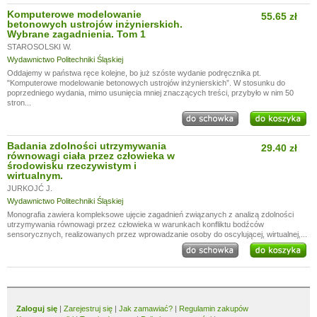
Komputerowe modelowanie
55.65 zł
betonowych ustrojów inżynierskich.
Wybrane zagadnienia. Tom 1
STAROSOLSKI W.
Wydawnictwo Politechniki Śląskiej
Oddajemy w państwa ręce kolejne, bo już szóste wydanie podręcznika pt.
"Komputerowe modelowanie betonowych ustrojów inżynierskich”. W stosunku do
poprzedniego wydania, mimo usunięcia mniej znaczących treści, przybyło w nim 50
stron...
Badania zdolności utrzymywania
29.40 zł
równowagi ciała przez człowieka w
środowisku rzeczywistym i
wirtualnym.
JURKOJĆ J.
Wydawnictwo Politechniki Śląskiej
Monografia zawiera kompleksowe ujęcie zagadnień związanych z analizą zdolności
utrzymywania równowagi przez człowieka w warunkach konfliktu bodźców
sensorycznych, realizowanych przez wprowadzanie osoby do oscylującej, wirtualnej,...
Zaloguj się
|
Zarejestruj się
|
Jak zamawiać?
|
Regulamin zakupów