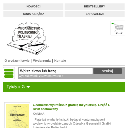
NOWOŚCI
BESTSELLERY
TANIA KSIĄŻKA
ZAPOWIEDZI
O wydawnictwie
Wydarzenia
Kontakt
wyszukiwanie zaawansowane »
Tytuły » G
Geometria wykreślna z grafiką inżynierską. Część I.
Rzut cechowany
KANIA A.
Piąte już wydanie książki będącej kontynuacją serii
wydawnictw dydaktycznych Ośrodka Geometrii i Grafiki
Inżynierskiej Politechniki...