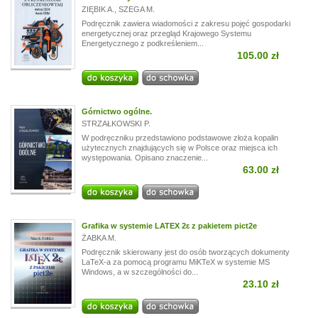
ZIĘBIK A.
,
SZEGA M.
Podręcznik zawiera wiadomości z zakresu pojęć gospodarki
energetycznej oraz przegląd Krajowego Systemu
Energetycznego z podkreśleniem...
105.00 zł
Górnictwo ogólne.
STRZAŁKOWSKI P.
W podręczniku przedstawiono podstawowe złoża kopalin
użytecznych znajdujących się w Polsce oraz miejsca ich
występowania. Opisano znaczenie...
63.00 zł
Grafika w systemie LATEX 2ɛ z pakietem pict2e
ŻABKA M.
Podręcznik skierowany jest do osób tworzących dokumenty
LaTeX-a za pomocą programu MiKTeX w systemie MS
Windows, a w szczególności do...
23.10 zł