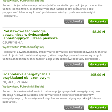
Wydawnictwo Politechniki Śląskiej
Podręcznik jest adresowany do kandydatów na studia i początkujących studentów
uczelni technicznych, ekonomicznych oraz każdej osoby, która chce sobie
przypomnieć lub uporządkować podstawową wiedzę z podstaw matematyki.
Podręcznik...
Podstawowe technologie
48.30 zł
spawalnicze w ćwiczeniach
laboratoryjnych. Cześć pierwsza.
CZUPRYŃSKI A.
Wydawnictwo Politechniki Śląskiej
Podręcznik zawiera materiały dydaktyczne dotyczące technologii spawalniczych oraz
instrukcje do ćwiczeń laboratoryjnych, które mogą być prowadzone na wyższych
uczelniach technicznych w ramach zajęć z przedmiotów: podstawy technologii...
Gospodarka energetyczna z
105.00 zł
przykładami obliczeniowymi.
ZIĘBIK A.
,
SZEGA M.
Wydawnictwo Politechniki Śląskiej
Podręcznik zawiera wiadomości z zakresu pojęć gospodarki energetycznej oraz
przegląd Krajowego Systemu Energetycznego z podkreśleniem problemów
energetycznych, dla rozwiązania których opracowano algorytmy takie jak bilanse
substancji i...