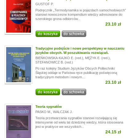
GUSTOF P.
Podręcznik „Termodynamika w pojazdach samochodowych”
stanowi nowoczesne kompendium wiedzy adresowane do
szerokiego grona odbiorców...
23.10 zł
Tradycyjne podejście i nowe perspektywy w nauczaniu
języków obcych. W poszukiwaniu rozwiązań.
BIEŃKOWSKA-KAJKO E. (red.)
,
MĘŻYK E. (red.)
,
STEFANOWICZ B. (red.)
Po raz kolejny Studium Języków Obcych Politechniki
Śląskiej oddaje w Państwa ręce publikację poświęconą
tradycyjnym metodom i nowym...
23.10 zł
Teoria sygnałów
PASKO M.
,
WALCZAK J.
Teoria przetwarzania sygnałów stanowi rozwijającą się
intensywnie od wielu lat dziedzinę wiedzy, która stosowana
jest w praktyce we wszystkich...
24.15 zł