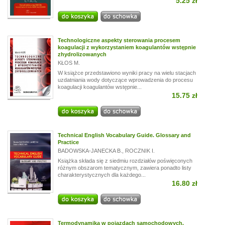
5.25 zł
Technologiczne aspekty sterowania procesem
koagulacji z wykorzystaniem koagulantów wstępnie
zhydrolizowanych
KŁOS M.
W książce przedstawiono wyniki pracy na wielu stacjach
uzdatniania wody dotyczące wprowadzenia do procesu
koagulacji koagulantów wstępnie...
15.75 zł
Technical English Vocabulary Guide. Glossary and
Practice
BADOWSKA-JANECKA B.
,
ROCZNIK I.
Książka składa się z siedmiu rozdziałów poświęconych
różnym obszarom tematycznym, zawiera ponadto listy
charakterystycznych dla każdego...
16.80 zł
Termodynamika w pojazdach samochodowych.