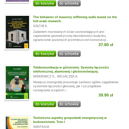
The behawior of masonry stiffening walls based on the
full-scale research.
GRZYB K.
Zadaniem murowanych ścian usztywniających jest
zapewnienie geometrycznej niezmienności budynku,
ograniczenie poziomych przemieszczeń konstrukcji...
37.80 zł
Telekomunikacja w górnictwie. Systemy łączności
telefonicznej, alarmowej i głośnomówiącej.
MIŚKIEWICZ K.
,
WOJACZEK A.
Niniejsza monografia prezentuje zarówno ogólne zagadnienia
systemów łączności głosowej, jak i szczegółowe
rozwiązania urządzeń i...
39.90 zł
Techniczne aspekty gospodarki energetycznej w
budownictwie. Tom I
NANTKA M.