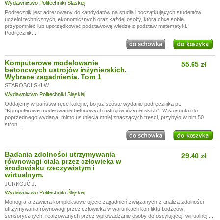
Wydawnictwo Politechniki Śląskiej
Podręcznik jest adresowany do kandydatów na studia i początkujących studentów
uczelni technicznych, ekonomicznych oraz każdej osoby, która chce sobie
przypomnieć lub uporządkować podstawową wiedzę z podstaw matematyki.
Podręcznik...
Komputerowe modelowanie
55.65 zł
betonowych ustrojów inżynierskich.
Wybrane zagadnienia. Tom 1
STAROSOLSKI W.
Wydawnictwo Politechniki Śląskiej
Oddajemy w państwa ręce kolejne, bo już szóste wydanie podręcznika pt.
"Komputerowe modelowanie betonowych ustrojów inżynierskich”. W stosunku do
poprzedniego wydania, mimo usunięcia mniej znaczących treści, przybyło w nim 50
stron...
Badania zdolności utrzymywania
29.40 zł
równowagi ciała przez człowieka w
środowisku rzeczywistym i
wirtualnym.
JURKOJĆ J.
Wydawnictwo Politechniki Śląskiej
Monografia zawiera kompleksowe ujęcie zagadnień związanych z analizą zdolności
utrzymywania równowagi przez człowieka w warunkach konfliktu bodźców
sensorycznych, realizowanych przez wprowadzanie osoby do oscylującej, wirtualnej,...