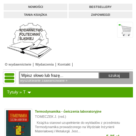
NOWOŚCI
BESTSELLERY
TANIA KSIĄŻKA
ZAPOWIEDZI
O wydawnictwie
Wydarzenia
Kontakt
wyszukiwanie zaawansowane »
Tytuły » T
Termodynamika - ćwiczenia laboratoryjne
TOMECZEK J. (red.)
Książka stanowi uzupełnienie do wykładów z przedmiotu
Termodynamika prowadzonego na Wydziale Inżynierii
Materiałowej i Metalurgii. Jest...