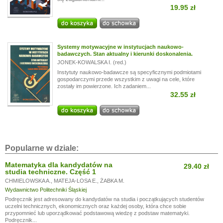
19.95 zł
Systemy motywacyjne w instytucjach naukowo-
badawczych. Stan aktualny i kierunki doskonalenia.
JONEK-KOWALSKA I. (red.)
Instytuty naukowo-badawcze są specyficznymi podmiotami
gospodarczymi przede wszystkim z uwagi na cele, które
zostały im powierzone. Ich zadaniem...
32.55 zł
Popularne w dziale:
Matematyka dla kandydatów na
29.40 zł
studia techniczne. Część 1
CHMIELOWSKA A.
,
MATEJA-LOSA E.
,
ŻABKA M.
Wydawnictwo Politechniki Śląskiej
Podręcznik jest adresowany do kandydatów na studia i początkujących studentów
uczelni technicznych, ekonomicznych oraz każdej osoby, która chce sobie
przypomnieć lub uporządkować podstawową wiedzę z podstaw matematyki.
Podręcznik...