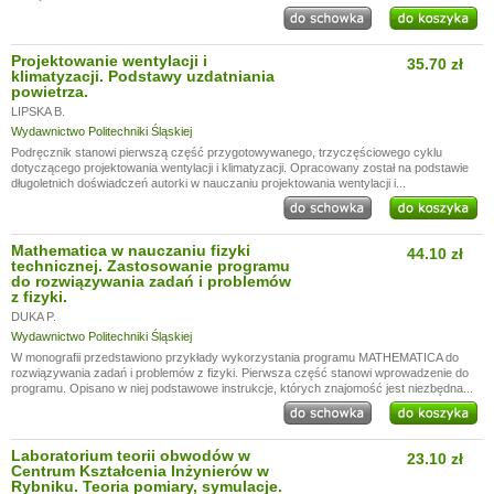
Projektowanie wentylacji i
35.70 zł
klimatyzacji. Podstawy uzdatniania
powietrza.
LIPSKA B.
Wydawnictwo Politechniki Śląskiej
Podręcznik stanowi pierwszą część przygotowywanego, trzyczęściowego cyklu
dotyczącego projektowania wentylacji i klimatyzacji. Opracowany został na podstawie
długoletnich doświadczeń autorki w nauczaniu projektowania wentylacji i...
Mathematica w nauczaniu fizyki
44.10 zł
technicznej. Zastosowanie programu
do rozwiązywania zadań i problemów
z fizyki.
DUKA P.
Wydawnictwo Politechniki Śląskiej
W monografii przedstawiono przykłady wykorzystania programu MATHEMATICA do
rozwiązywania zadań i problemów z fizyki. Pierwsza część stanowi wprowadzenie do
programu. Opisano w niej podstawowe instrukcje, których znajomość jest niezbędna...
Laboratorium teorii obwodów w
23.10 zł
Centrum Kształcenia Inżynierów w
Rybniku. Teoria pomiary, symulacje.