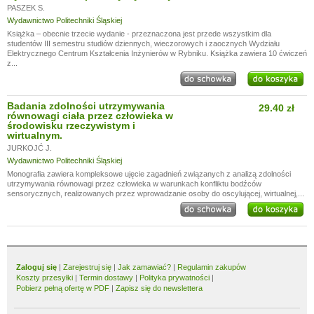
PASZEK S.
Wydawnictwo Politechniki Śląskiej
Książka – obecnie trzecie wydanie - przeznaczona jest przede wszystkim dla
studentów III semestru studiów dziennych, wieczorowych i zaocznych Wydziału
Elektrycznego Centrum Kształcenia Inżynierów w Rybniku. Książka zawiera 10 ćwiczeń
z...
Badania zdolności utrzymywania
29.40 zł
równowagi ciała przez człowieka w
środowisku rzeczywistym i
wirtualnym.
JURKOJĆ J.
Wydawnictwo Politechniki Śląskiej
Monografia zawiera kompleksowe ujęcie zagadnień związanych z analizą zdolności
utrzymywania równowagi przez człowieka w warunkach konfliktu bodźców
sensorycznych, realizowanych przez wprowadzanie osoby do oscylującej, wirtualnej,...
Zaloguj się
|
Zarejestruj się
|
Jak zamawiać?
|
Regulamin zakupów
Koszty przesyłki
|
Termin dostawy
|
Polityka prywatności
|
Pobierz pełną ofertę w PDF
|
Zapisz się do newslettera