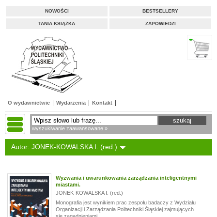
NOWOŚCI
BESTSELLERY
TANIA KSIĄŻKA
ZAPOWIEDZI
O wydawnictwie
Wydarzenia
Kontakt
wyszukiwanie zaawansowane »
Autor: JONEK-KOWALSKA I. (red.)
Wyzwania i uwarunkowania zarządzania inteligentnymi
miastami.
JONEK-KOWALSKA I. (red.)
Monografia jest wynikiem prac zespołu badaczy z Wydziału
Organizacji i Zarządzania Politechniki Śląskiej zajmujących
się zagadnieniami...