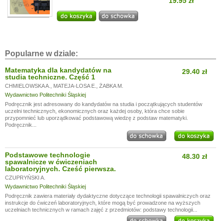
19.95 zł
Popularne w dziale:
Matematyka dla kandydatów na
29.40 zł
studia techniczne. Część 1
CHMIELOWSKA A.
,
MATEJA-LOSA E.
,
ŻABKA M.
Wydawnictwo Politechniki Śląskiej
Podręcznik jest adresowany do kandydatów na studia i początkujących studentów
uczelni technicznych, ekonomicznych oraz każdej osoby, która chce sobie
przypomnieć lub uporządkować podstawową wiedzę z podstaw matematyki.
Podręcznik...
Podstawowe technologie
48.30 zł
spawalnicze w ćwiczeniach
laboratoryjnych. Cześć pierwsza.
CZUPRYŃSKI A.
Wydawnictwo Politechniki Śląskiej
Podręcznik zawiera materiały dydaktyczne dotyczące technologii spawalniczych oraz
instrukcje do ćwiczeń laboratoryjnych, które mogą być prowadzone na wyższych
uczelniach technicznych w ramach zajęć z przedmiotów: podstawy technologii...