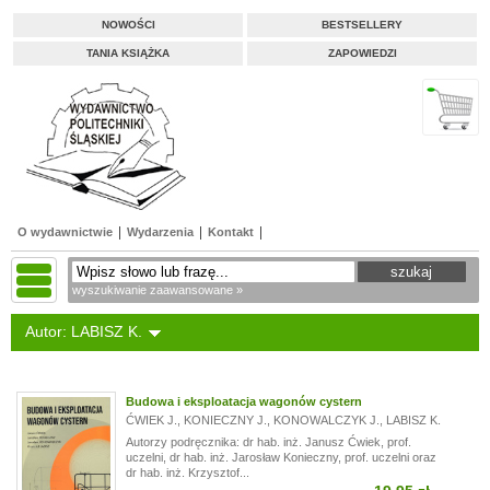
NOWOŚCI
BESTSELLERY
TANIA KSIĄŻKA
ZAPOWIEDZI
O wydawnictwie
Wydarzenia
Kontakt
wyszukiwanie zaawansowane »
Autor: LABISZ K.
Budowa i eksploatacja wagonów cystern
ĆWIEK J.
,
KONIECZNY J.
,
KONOWALCZYK J.
,
LABISZ K.
Autorzy podręcznika: dr hab. inż. Janusz Ćwiek, prof.
uczelni, dr hab. inż. Jarosław Konieczny, prof. uczelni oraz
dr hab. inż. Krzysztof...