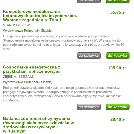
Komputerowe modelowanie
55.65 zł
betonowych ustrojów inżynierskich.
Wybrane zagadnienia. Tom 1
STAROSOLSKI W.
Wydawnictwo Politechniki Śląskiej
Oddajemy w państwa ręce kolejne, bo już szóste wydanie podręcznika pt.
"Komputerowe modelowanie betonowych ustrojów inżynierskich”. W stosunku do
poprzedniego wydania, mimo usunięcia mniej znaczących treści, przybyło w nim 50
stron...
Gospodarka energetyczna z
105.00 zł
przykładami obliczeniowymi.
ZIĘBIK A.
,
SZEGA M.
Wydawnictwo Politechniki Śląskiej
Podręcznik zawiera wiadomości z zakresu pojęć gospodarki energetycznej oraz
przegląd Krajowego Systemu Energetycznego z podkreśleniem problemów
energetycznych, dla rozwiązania których opracowano algorytmy takie jak bilanse
substancji i...
Badania zdolności utrzymywania
29.40 zł
równowagi ciała przez człowieka w
środowisku rzeczywistym i
wirtualnym.