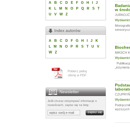
A
B
C
D
E
F
G
H
I
J
Badania
K
L
M
N
O
P
Q
R
S
T
w środo
U
V
W
Z
JURKOJĆ 
Wydawnictw
Monografia
sensoryczn
Index autorów
A
B
C
D
F
G
H
I
J
K
L
M
N
O
P
R
S
T
U
V
Biochem
W
Z
MIKSCH K.
Wydawnictw
Publikacja
„inżynieria
Pobierz pełną
ofertę w PDF
Podsta
laborat
Newsletter
CZUPRYŃS
Wydawnictw
Jeśli chcesz otrzymywać informacje o
nowościach, zapisz się na listę:
Podręcznik
wyższych u