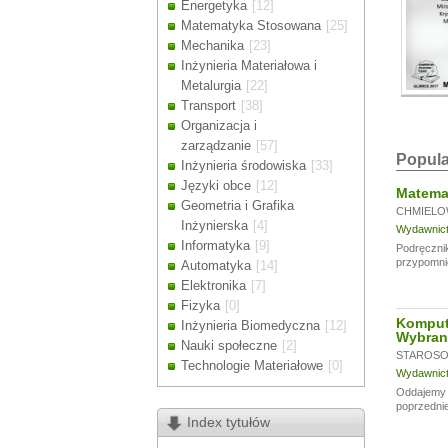
Energetyka
[12]
Drodzy Klienc
Matematyka Stosowana
[25]
Ze względu n
Mechanika
[23]
zamówienia m
Inżynieria Materiałowa i
Dziękujemy z
Metalurgia
[22]
Transport
[38]
Organizacja i
zarządzanie
[57]
Popula
Inżynieria środowiska
[33]
Języki obce
[12]
Matemat
Geometria i Grafika
CHMIELO
Inżynierska
[4]
Wydawnictw
Informatyka
[9]
Podręcznik
przypomni
Automatyka
[14]
Elektronika
[7]
Fizyka
[0]
Komput
Inżynieria Biomedyczna
[12]
Wybran
Nauki społeczne
[2]
STAROSOL
Technologie Materiałowe
[0]
Wydawnictw
Oddajemy w
poprzednie
Index tytułów