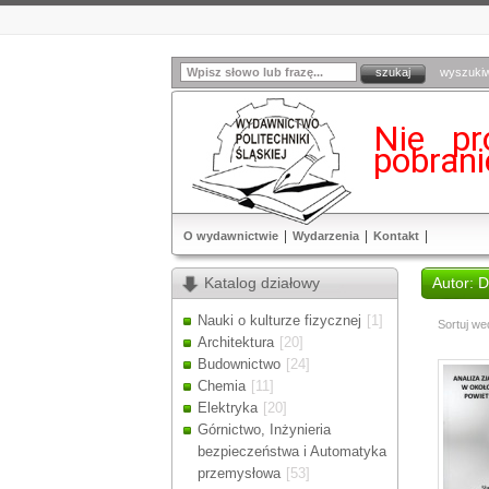
wyszuki
Nie pr
pobran
O wydawnictwie
Wydarzenia
Kontakt
Katalog działowy
Autor: 
Nauki o kulturze fizycznej
[1]
Sortuj we
Architektura
[20]
Budownictwo
[24]
Chemia
[11]
Elektryka
[20]
Górnictwo, Inżynieria
bezpieczeństwa i Automatyka
przemysłowa
[53]