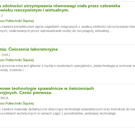
 zdolności utrzymywania równowagi ciała przez człowieka
wisku rzeczywistym i wirtualnym.
J.
o Politechniki Śląskiej
 zawiera kompleksowe ujęcie zagadnień związanych z analizą zdolności utrzymywania rów
ych, realizowanych przez wprowadzanie osoby do oscylującej, wirtualnej,...
ia. Ćwiczenia laboratoryjne
 (red.)
o Politechniki Śląskiej
 przeznaczona jest głównie z myślą o studentach specjalności „biotechnologia w ochronie śr
 wody, ścieków i...
wowe technologie spawalnicze w ćwiczeniach
oryjnych. Cześć pierwsza.
KI A.
o Politechniki Śląskiej
 zawiera materiały dydaktyczne dotyczące technologii spawalniczych oraz instrukcje do ć
czelniach technicznych w ramach zajęć z przedmiotów: podstawy technologii...