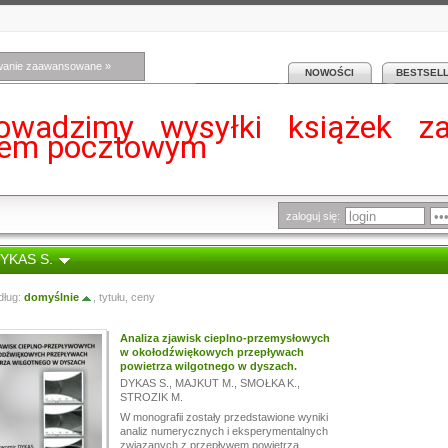
wanie zaawansowane »
NOWOŚCI
BESTSEL
owadzimy wysyłki książek z
iem pocztowym
zaloguj się:
DYKAS S.
dług:
domyślnie
,
tytułu
,
ceny
Analiza zjawisk cieplno-przemysłowych
w okołodźwiękowych przepływach
powietrza wilgotnego w dyszach.
DYKAS S.
,
MAJKUT M.
,
SMOŁKA K.
,
STROZIK M.
W monografii zostały przedstawione wyniki
analiz numerycznych i eksperymentalnych
związanych z przepływem powietrza