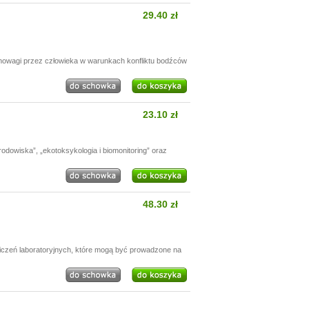
29.40 zł
nowagi przez człowieka w warunkach konfliktu bodźców
23.10 zł
odowiska”, „ekotoksykologia i biomonitoring” oraz
48.30 zł
wiczeń laboratoryjnych, które mogą być prowadzone na