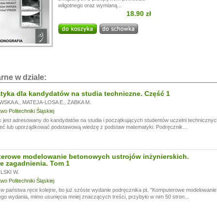
wilgotnego oraz wymianą...
i!
18.90 zł
a przerwę wakacyjną, w dniach od
13.07.
do
24.07,
ogą być realizowane z opóźnieniem.
a wyrozumiałość.
rne w dziale:
yka dla kandydatów na studia techniczne. Część 1
WSKA A.
,
MATEJA-LOSA E.
,
ŻABKA M.
o Politechniki Śląskiej
 jest adresowany do kandydatów na studia i początkujących studentów uczelni technicznyc
eć lub uporządkować podstawową wiedzę z podstaw matematyki. Podręcznik...
erowe modelowanie betonowych ustrojów inżynierskich.
e zagadnienia. Tom 1
SKI W.
o Politechniki Śląskiej
 państwa ręce kolejne, bo już szóste wydanie podręcznika pt. "Komputerowe modelowanie 
go wydania, mimo usunięcia mniej znaczących treści, przybyło w nim 50 stron...