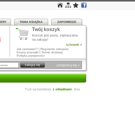
LERY
TANIA KSIĄŻKA
ZAPOWIEDZI
Twój koszyk
a
Koszyk jest pusty, zapraszamy
na zakupy!
schowek »
|
Jak zamawiać?
Regulamin zakupów
|
Koszty przesyłki
Termin dostawy
Polityka prywatności
zarejestruj się »
Tryb wyświetlania:
z okładkami
,
lista