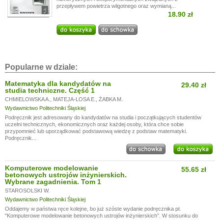
przepływem powietrza wilgotnego oraz wymianą...
18.90 zł
Popularne w dziale:
Matematyka dla kandydatów na
29.40 zł
studia techniczne. Część 1
CHMIELOWSKA A.
,
MATEJA-LOSA E.
,
ŻABKA M.
Wydawnictwo Politechniki Śląskiej
Podręcznik jest adresowany do kandydatów na studia i początkujących studentów
uczelni technicznych, ekonomicznych oraz każdej osoby, która chce sobie
przypomnieć lub uporządkować podstawową wiedzę z podstaw matematyki.
Podręcznik...
Komputerowe modelowanie
55.65 zł
betonowych ustrojów inżynierskich.
Wybrane zagadnienia. Tom 1
STAROSOLSKI W.
Wydawnictwo Politechniki Śląskiej
Oddajemy w państwa ręce kolejne, bo już szóste wydanie podręcznika pt.
"Komputerowe modelowanie betonowych ustrojów inżynierskich”. W stosunku do