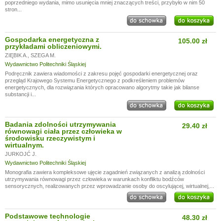
poprzedniego wydania, mimo usunięcia mniej znaczących treści, przybyło w nim 50
stron...
Gospodarka energetyczna z
105.00 zł
przykładami obliczeniowymi.
ZIĘBIK A.
,
SZEGA M.
Wydawnictwo Politechniki Śląskiej
Podręcznik zawiera wiadomości z zakresu pojęć gospodarki energetycznej oraz
przegląd Krajowego Systemu Energetycznego z podkreśleniem problemów
energetycznych, dla rozwiązania których opracowano algorytmy takie jak bilanse
substancji i...
Badania zdolności utrzymywania
29.40 zł
równowagi ciała przez człowieka w
środowisku rzeczywistym i
wirtualnym.
JURKOJĆ J.
Wydawnictwo Politechniki Śląskiej
Monografia zawiera kompleksowe ujęcie zagadnień związanych z analizą zdolności
utrzymywania równowagi przez człowieka w warunkach konfliktu bodźców
sensorycznych, realizowanych przez wprowadzanie osoby do oscylującej, wirtualnej,...
Podstawowe technologie
48.30 zł