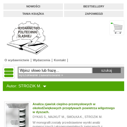
NOWOŚCI
BESTSELLERY
TANIA KSIĄŻKA
ZAPOWIEDZI
O wydawnictwie
Wydarzenia
Kontakt
wyszukiwanie zaawansowane »
Autor: STROZIK M.
Analiza zjawisk cieplno-przemysłowych w
okołodźwiękowych przepływach powietrza wilgotnego
w dyszach.
DYKAS S.
,
MAJKUT M.
,
SMOŁKA K.
,
STROZIK M.
W monografii zostały przedstawione wyniki analiz
numerycznych i eksperymentalnych związanych z