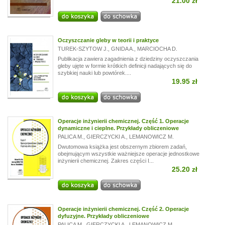
21.00 zł
Oczyszczanie gleby w teorii i praktyce
TUREK-SZYTOW J.
,
GNIDA A.
,
MARCIOCHA D.
Publikacja zawiera zagadnienia z dziedziny oczyszczania
gleby ujęte w formie krótkich definicji nadających się do
szybkiej nauki lub powtórek....
19.95 zł
Operacje inżynierii chemicznej. Część 1. Operacje
dynamiczne i cieplne. Przykłady obliczeniowe
PALICA M.
,
GIERCZYCKI A.
,
LEMANOWICZ M.
Dwutomowa książka jest obszernym zbiorem zadań,
obejmującym wszystkie ważniejsze operacje jednostkowe
inżynierii chemicznej. Zakres części I...
25.20 zł
Operacje inżynierii chemicznej. Część 2. Operacje
dyfuzyjne. Przykłady obliczeniowe
PALICA M.
,
GIERCZYCKI A.
,
LEMANOWICZ M.