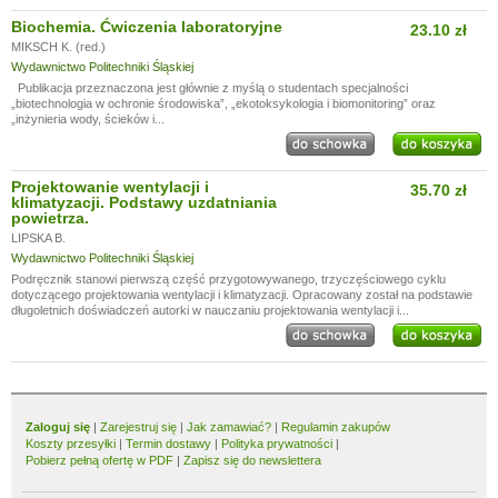
Biochemia. Ćwiczenia laboratoryjne
23.10 zł
MIKSCH K. (red.)
Wydawnictwo Politechniki Śląskiej
Publikacja przeznaczona jest głównie z myślą o studentach specjalności
„biotechnologia w ochronie środowiska”, „ekotoksykologia i biomonitoring” oraz
„inżynieria wody, ścieków i...
Projektowanie wentylacji i
35.70 zł
klimatyzacji. Podstawy uzdatniania
powietrza.
LIPSKA B.
Wydawnictwo Politechniki Śląskiej
Podręcznik stanowi pierwszą część przygotowywanego, trzyczęściowego cyklu
dotyczącego projektowania wentylacji i klimatyzacji. Opracowany został na podstawie
długoletnich doświadczeń autorki w nauczaniu projektowania wentylacji i...
Zaloguj się
|
Zarejestruj się
|
Jak zamawiać?
|
Regulamin zakupów
Koszty przesyłki
|
Termin dostawy
|
Polityka prywatności
|
Pobierz pełną ofertę w PDF
|
Zapisz się do newslettera