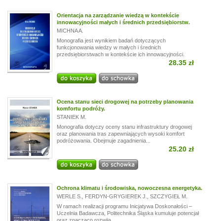
Orientacja na zarządzanie wiedzą w kontekście
innowacyjności małych i średnich przedsiębiorstw.
MICHNA A.
Monografia jest wynikiem badań dotyczących
funkcjonowania wiedzy w małych i średnich
przedsiębiorstwach w kontekście ich innowacyjności.
28.35 zł
Ocena stanu sieci drogowej na potrzeby planowania
komfortu podróży.
STANIEK M.
Monografia dotyczy oceny stanu infrastruktury drogowej
oraz planowania tras zapewniających wysoki komfort
podróżowania. Obejmuje zagadnienia...
25.20 zł
Ochrona klimatu i środowiska, nowoczesna energetyka.
WERLE S.
,
FERDYN-GRYGIEREK J.
,
SZCZYGIEŁ M.
W ramach realizacji programu Inicjatywa Doskonałości –
Uczelnia Badawcza, Politechnika Śląska kumuluje potencjał
oraz znacząco rozwija...