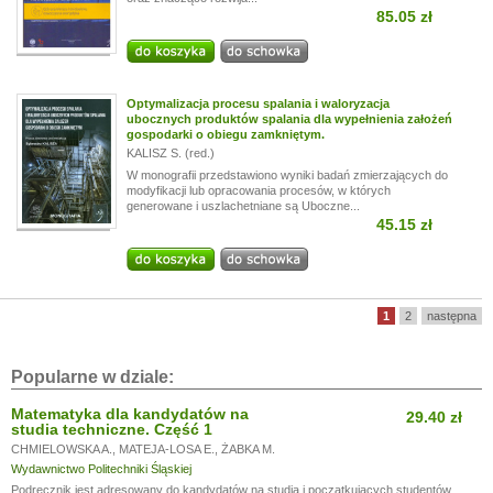
85.05 zł
Optymalizacja procesu spalania i waloryzacja
ubocznych produktów spalania dla wypełnienia założeń
gospodarki o obiegu zamkniętym.
KALISZ S. (red.)
W monografii przedstawiono wyniki badań zmierzających do
modyfikacji lub opracowania procesów, w których
generowane i uszlachetniane są Uboczne...
45.15 zł
1
2
następna
Popularne w dziale:
Matematyka dla kandydatów na
29.40 zł
studia techniczne. Część 1
CHMIELOWSKA A.
,
MATEJA-LOSA E.
,
ŻABKA M.
Wydawnictwo Politechniki Śląskiej
Podręcznik jest adresowany do kandydatów na studia i początkujących studentów