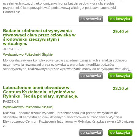
uczelni technicznych, ekonomicznych oraz każdej osoby, która chce sobie
przypomnieć lub uporządkować podstawową wiedzę z podstaw matematyki.
Podręcznik...
Badania zdolności utrzymywania
29.40 zł
równowagi ciała przez człowieka w
środowisku rzeczywistym i
wirtualnym.
JURKOJĆ J.
Wydawnictwo Politechniki Śląskiej
Monografia zawiera kompleksowe ujęcie zagadnień związanych z analizą zdolności
utrzymywania równowagi przez człowieka w warunkach konfliktu bodźców
sensorycznych, realizowanych przez wprowadzanie osoby do oscylującej, wirtualnej,...
Laboratorium teorii obwodów w
23.10 zł
Centrum Kształcenia Inżynierów w
Rybniku. Teoria pomiary, symulacje.
PASZEK S.
Wydawnictwo Politechniki Śląskiej
Książka – obecnie trzecie wydanie - przeznaczona jest przede wszystkim dla
studentów III semestru studiów dziennych, wieczorowych i zaocznych Wydziału
Elektrycznego Centrum Kształcenia Inżynierów w Rybniku. Książka zawiera 10 ćwiczeń
z...