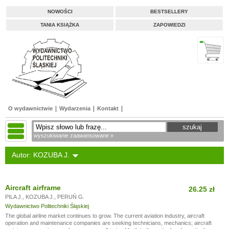
NOWOŚCI
BESTSELLERY
TANIA KSIĄŻKA
ZAPOWIEDZI
O wydawnictwie
Wydarzenia
Kontakt
wyszukiwanie zaawansowane »
Autor: KOZUBA J.
Aircraft airframe
26.25 zł
PILA J.
,
KOZUBA J.
,
PERUŃ G.
Wydawnictwo Politechniki Śląskiej
The global airline market continues to grow. The current aviation industry, aircraft
operation and maintenance companies are seeking technicians, mechanics; aircraft