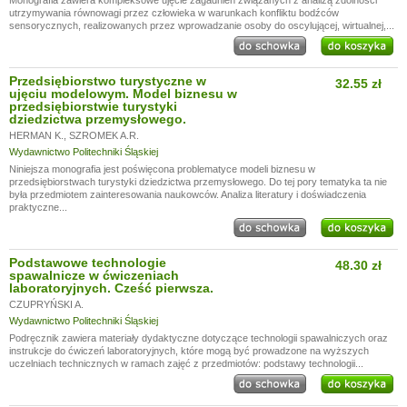
Monografia zawiera kompleksowe ujęcie zagadnień związanych z analizą zdolności
utrzymywania równowagi przez człowieka w warunkach konfliktu bodźców
sensorycznych, realizowanych przez wprowadzanie osoby do oscylującej, wirtualnej,...
Przedsiębiorstwo turystyczne w
32.55 zł
ujęciu modelowym. Model biznesu w
przedsiębiorstwie turystyki
dziedzictwa przemysłowego.
HERMAN K.
,
SZROMEK A.R.
Wydawnictwo Politechniki Śląskiej
Niniejsza monografia jest poświęcona problematyce modeli biznesu w
przedsiębiorstwach turystyki dziedzictwa przemysłowego. Do tej pory tematyka ta nie
była przedmiotem zainteresowania naukowców. Analiza literatury i doświadczenia
praktyczne...
Podstawowe technologie
48.30 zł
spawalnicze w ćwiczeniach
laboratoryjnych. Cześć pierwsza.
CZUPRYŃSKI A.
Wydawnictwo Politechniki Śląskiej
Podręcznik zawiera materiały dydaktyczne dotyczące technologii spawalniczych oraz
instrukcje do ćwiczeń laboratoryjnych, które mogą być prowadzone na wyższych
uczelniach technicznych w ramach zajęć z przedmiotów: podstawy technologii...