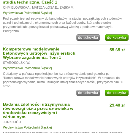
studia techniczne. Część 1
CHMIELOWSKA A.
,
MATEJA-LOSA E.
,
ŻABKA M.
Wydawnictwo Politechniki Śląskiej
Podręcznik jest adresowany do kandydatów na studia i początkujących studentów
uczelni technicznych, ekonomicznych oraz każdej osoby, która chce sobie
przypomnieć lub uporządkować podstawową wiedzę z podstaw matematyki.
Podręcznik...
Komputerowe modelowanie
55.65 zł
betonowych ustrojów inżynierskich.
Wybrane zagadnienia. Tom 1
STAROSOLSKI W.
Wydawnictwo Politechniki Śląskiej
Oddajemy w państwa ręce kolejne, bo już szóste wydanie podręcznika pt.
"Komputerowe modelowanie betonowych ustrojów inżynierskich”. W stosunku do
poprzedniego wydania, mimo usunięcia mniej znaczących treści, przybyło w nim 50
stron...
Badania zdolności utrzymywania
29.40 zł
równowagi ciała przez człowieka w
środowisku rzeczywistym i
wirtualnym.
JURKOJĆ J.
Wydawnictwo Politechniki Śląskiej