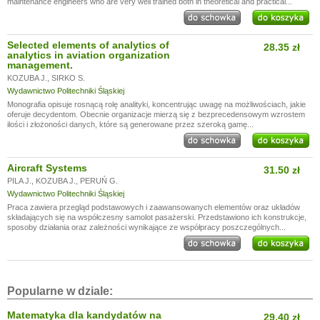
maintenance engineers who are very well trained both in theoretical and practical...
Selected elements of analytics of
28.35 zł
analytics in aviation organization
management.
KOZUBA J.
,
SIRKO S.
Wydawnictwo Politechniki Śląskiej
Monografia opisuje rosnącą rolę analityki, koncentrując uwagę na możliwościach, jakie
oferuje decydentom. Obecnie organizacje mierzą się z bezprecedensowym wzrostem
ilości i złożoności danych, które są generowane przez szeroką gamę...
Aircraft Systems
31.50 zł
PILA J.
,
KOZUBA J.
,
PERUŃ G.
Wydawnictwo Politechniki Śląskiej
Praca zawiera przegląd podstawowych i zaawansowanych elementów oraz układów
składających się na współczesny samolot pasażerski. Przedstawiono ich konstrukcje,
sposoby działania oraz zależności wynikające ze współpracy poszczególnych...
Popularne w dziale:
Matematyka dla kandydatów na
29.40 zł