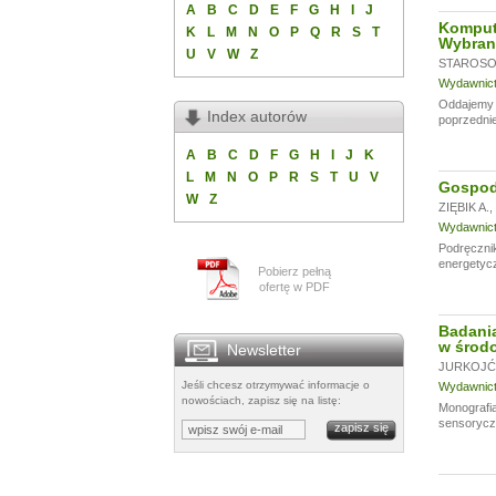
A
B
C
D
E
F
G
H
I
J
Komput
K
L
M
N
O
P
Q
R
S
T
Wybran
U
V
W
Z
STAROSOL
Wydawnictw
Oddajemy w
Index autorów
poprzednie
A
B
C
D
F
G
H
I
J
K
L
M
N
O
P
R
S
T
U
V
Gospoda
W
Z
ZIĘBIK A.
,
Wydawnictw
Podręczni
energetycz
Pobierz pełną
ofertę w PDF
Badania
w środo
Newsletter
JURKOJĆ 
Jeśli chcesz otrzymywać informacje o
Wydawnictw
nowościach, zapisz się na listę:
Monografia
sensoryczn