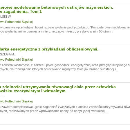
erowe modelowanie betonowych ustrojów inżynierskich.
e zagadnienia. Tom 1
SKI W.
o Politechniki Śląskiej
 państwa ręce kolejne, bo już szóste wydanie podręcznika pt. "Komputerowe modelowanie 
go wydania, mimo usunięcia mniej znaczących treści, przybyło w nim 50 stron...
rka energetyczna z przykładami obliczeniowymi.
SZEGA M.
o Politechniki Śląskiej
k zawiera wiadomości z zakresu pojęć gospodarki energetycznej oraz przegląd Krajowego
nych, dla rozwiązania których opracowano algorytmy takie jak bilanse substancji i...
 zdolności utrzymywania równowagi ciała przez człowieka
wisku rzeczywistym i wirtualnym.
J.
o Politechniki Śląskiej
 zawiera kompleksowe ujęcie zagadnień związanych z analizą zdolności utrzymywania rów
ych, realizowanych przez wprowadzanie osoby do oscylującej, wirtualnej,...