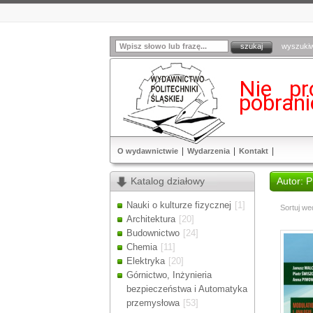
wyszuki
Nie pr
pobran
O wydawnictwie
Wydarzenia
Kontakt
Katalog działowy
Autor: 
Nauki o kulturze fizycznej
[1]
Sortuj we
Architektura
[20]
Budownictwo
[24]
Chemia
[11]
Elektryka
[20]
Górnictwo, Inżynieria
bezpieczeństwa i Automatyka
przemysłowa
[53]