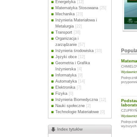
Energetyka
[12]
Drodzy Klienc
Matematyka Stosowana
[25]
Ze względu n
Mechanika
[23]
zamówienia m
Inżynieria Materiałowa i
Dziękujemy z
Metalurgia
[22]
Transport
[38]
Organizacja i
zarządzanie
[57]
Popula
Inżynieria środowiska
[33]
Języki obce
[12]
Matemat
Geometria i Grafika
CHMIELO
Inżynierska
[4]
Wydawnictw
Informatyka
[9]
Podręcznik
Automatyka
[14]
przypomni
Elektronika
[7]
Fizyka
[0]
Inżynieria Biomedyczna
[12]
Podsta
laborat
Nauki społeczne
[2]
CZUPRYŃS
Technologie Materiałowe
[0]
Wydawnictw
Podręcznik
wyższych u
Index tytułów