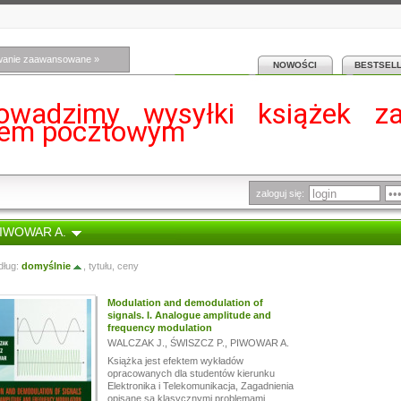
wanie zaawansowane »
NOWOŚCI
BESTSEL
owadzimy wysyłki książek z
iem pocztowym
zaloguj się:
PIWOWAR A.
dług:
domyślnie
,
tytułu
,
ceny
Modulation and demodulation of
signals. I. Analogue amplitude and
frequency modulation
WALCZAK J.
,
ŚWISZCZ P.
,
PIWOWAR A.
Książka jest efektem wykładów
opracowanych dla studentów kierunku
Elektronika i Telekomunikacja, Zagadnienia
opisane są klasycznymi problemami...