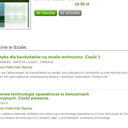
10.50 zł
i!
a przerwę wakacyjną, w dniach od
13.07.
do
24.07,
ogą być realizowane z opóźnieniem.
a wyrozumiałość.
rne w dziale:
yka dla kandydatów na studia techniczne. Część 1
WSKA A.
,
MATEJA-LOSA E.
,
ŻABKA M.
o Politechniki Śląskiej
 jest adresowany do kandydatów na studia i początkujących studentów uczelni technicznyc
eć lub uporządkować podstawową wiedzę z podstaw matematyki. Podręcznik...
wowe technologie spawalnicze w ćwiczeniach
oryjnych. Cześć pierwsza.
KI A.
o Politechniki Śląskiej
 zawiera materiały dydaktyczne dotyczące technologii spawalniczych oraz instrukcje do ć
czelniach technicznych w ramach zajęć z przedmiotów: podstawy technologii...