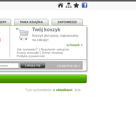
LERY
TANIA KSIĄŻKA
ZAPOWIEDZI
Twój koszyk
a
Koszyk jest pusty, zapraszamy
na zakupy!
schowek »
|
Jak zamawiać?
Regulamin zakupów
|
Koszty przesyłki
Termin dostawy
Polityka prywatności
zarejestruj się »
Tryb wyświetlania:
z okładkami
,
lista