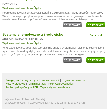
NAWRAT K.
Wydawnictwo Politechniki Śląskiej
Podręcznik zawiera kilkadziesiąt zadań z zakresu statyki i wytrzymałości materiałów.
Wiele z podanych przykładów przedstawiono wraz ze szczegółowym sposobem ich
rozwiązania. Pewna część zadań jest podana z kilkoma wersjami danych do...
Systemy energetyczne a środowisko
57.75 zł
ZIĘBIK A.
,
SZEGA M.
,
STANEK W.
Wydawnictwo Politechniki Śląskiej
W książce zawarto podstawy teoretyczne analizy systemowej (elementy ogólnej teorii
systemów, charakterystykę i metody modelowania dużych systemów energetycznych),
jak i część opisową, dotyczącą pozyskiwania i użytkowania energii oraz...
Zaloguj się
|
Zarejestruj się
|
Jak zamawiać?
|
Regulamin zakupów
Koszty przesyłki
|
Termin dostawy
|
Polityka prywatności
|
Pobierz pełną ofertę w PDF
|
Zapisz się do newslettera
Wydawnictwo Politechniki Śląskiej
ul. Akademicka 5, 44-100 Gliwice, tel. (32) 237 18 48, (32) 237 17 26