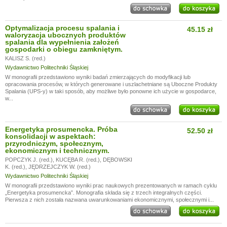
Optymalizacja procesu spalania i
45.15 zł
waloryzacja ubocznych produktów
spalania dla wypełnienia założeń
gospodarki o obiegu zamkniętym.
KALISZ S. (red.)
Wydawnictwo Politechniki Śląskiej
W monografii przedstawiono wyniki badań zmierzających do modyfikacji lub
opracowania procesów, w których generowane i uszlachetniane są Uboczne Produkty
Spalania (UPS-y) w taki sposób, aby możliwe było ponowne ich użycie w gospodarce,
w...
Energetyka prosumencka. Próba
52.50 zł
konsolidacji w aspektach:
przyrodniczym, społecznym,
ekonomicznym i technicznym.
POPCZYK J. (red.)
,
KUCĘBA R. (red.)
,
DĘBOWSKI
K. (red.)
,
JĘDRZEJCZYK W. (red.)
Wydawnictwo Politechniki Śląskiej
W monografii przedstawiono wyniki prac naukowych prezentowanych w ramach cyklu
„Energetyka prosumencka”. Monografia składa się z trzech integralnych części.
Pierwsza z nich została nazwana uwarunkowaniami ekonomicznymi, społecznymi i...