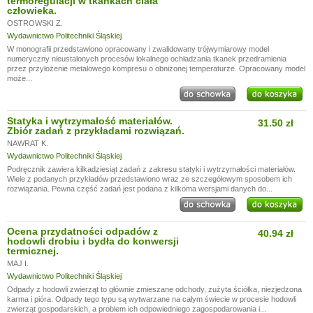
termoregulacji w tkankach ciała
człowieka.
OSTROWSKI Z.
Wydawnictwo Politechniki Śląskiej
W monografii przedstawiono opracowany i zwalidowany trójwymiarowy model
numeryczny nieustalonych procesów lokalnego ochładzania tkanek przedramienia
przez przyłożenie metalowego kompresu o obniżonej temperaturze. Opracowany model
może...
Statyka i wytrzymałość materiałów.
31.50 zł
Zbiór zadań z przykładami rozwiązań.
NAWRAT K.
Wydawnictwo Politechniki Śląskiej
Podręcznik zawiera kilkadziesiąt zadań z zakresu statyki i wytrzymałości materiałów.
Wiele z podanych przykładów przedstawiono wraz ze szczegółowym sposobem ich
rozwiązania. Pewna część zadań jest podana z kilkoma wersjami danych do...
Ocena przydatności odpadów z
40.94 zł
hodowli drobiu i bydła do konwersji
termicznej.
MAJ I.
Wydawnictwo Politechniki Śląskiej
Odpady z hodowli zwierząt to głównie zmieszane odchody, zużyta ściółka, niezjedzona
karma i pióra. Odpady tego typu są wytwarzane na całym świecie w procesie hodowli
zwierząt gospodarskich, a problem ich odpowiedniego zagospodarowania i...