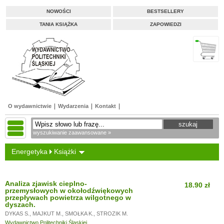
NOWOŚCI
BESTSELLERY
TANIA KSIĄŻKA
ZAPOWIEDZI
O wydawnictwie
Wydarzenia
Kontakt
wyszukiwanie zaawansowane »
Energetyka
Książki
Analiza zjawisk cieplno-
18.90 zł
przemysłowych w okołodźwiękowych
przepływach powietrza wilgotnego w
dyszach.
DYKAS S.
,
MAJKUT M.
,
SMOŁKA K.
,
STROZIK M.
Wydawnictwo Politechniki Śląskiej