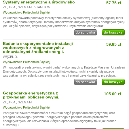
Systemy energetyczne a środowisko
57.75 zł
ZIĘBIK A.
,
SZEGA M.
,
STANEK W.
Wydawnictwo Politechniki Śląskiej
W książce zawarto podstawy teoretyczne analizy systemowej (elementy ogólnej teorii
systemów, charakterystykę i metody modelowania dużych systemów energetycznych),
jak i część opisową, dotyczącą pozyskiwania i użytkowania energii oraz...
Badania eksperymentalne instalacji
59.85 zł
wodorowych zintegrowanych z
odnawialnymi źródłami energii.
WĘCEL D.
Wydawnictwo Politechniki Śląskiej
W monografii przedstawiono wyniki badań wykonanych w Katedrze Maszyn i Urządzeń
Energetycznych. Dotyczyły one instalacji fotowoltaicznych i skupiały się przede
wszystkim na określeniu rzeczywistych mocy i energii uzyskiwanej w przeciągu...
Gospodarka energetyczna z
105.00 zł
przykładami obliczeniowymi.
ZIĘBIK A.
,
SZEGA M.
Wydawnictwo Politechniki Śląskiej
Podręcznik zawiera wiadomości z zakresu pojęć gospodarki energetycznej oraz
przegląd Krajowego Systemu Energetycznego z podkreśleniem problemów
energetycznych, dla rozwiązania których opracowano algorytmy takie jak bilanse
substancji i...