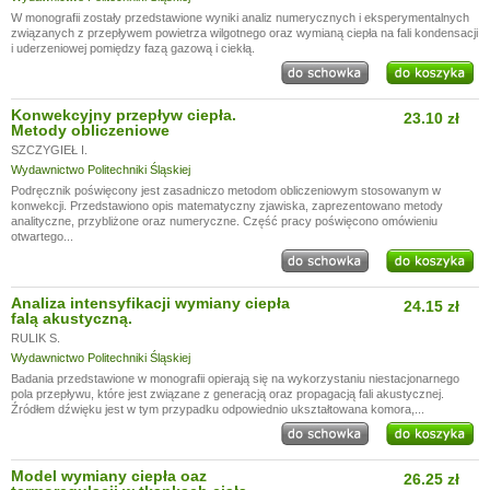
W monografii zostały przedstawione wyniki analiz numerycznych i eksperymentalnych
związanych z przepływem powietrza wilgotnego oraz wymianą ciepła na fali kondensacji
i uderzeniowej pomiędzy fazą gazową i ciekłą.
Konwekcyjny przepływ ciepła.
23.10 zł
Metody obliczeniowe
SZCZYGIEŁ I.
Wydawnictwo Politechniki Śląskiej
Podręcznik poświęcony jest zasadniczo metodom obliczeniowym stosowanym w
konwekcji. Przedstawiono opis matematyczny zjawiska, zaprezentowano metody
analityczne, przybliżone oraz numeryczne. Część pracy poświęcono omówieniu
otwartego...
Analiza intensyfikacji wymiany ciepła
24.15 zł
falą akustyczną.
RULIK S.
Wydawnictwo Politechniki Śląskiej
Badania przedstawione w monografii opierają się na wykorzystaniu niestacjonarnego
pola przepływu, które jest związane z generacją oraz propagacją fali akustycznej.
Źródłem dźwięku jest w tym przypadku odpowiednio ukształtowana komora,...
Model wymiany ciepła oaz
26.25 zł