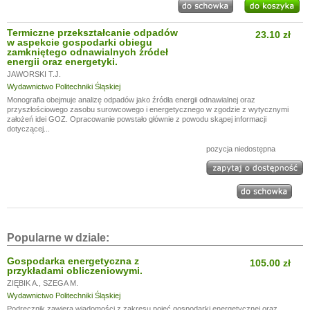
Termiczne przekształcanie odpadów
23.10 zł
w aspekcie gospodarki obiegu
zamkniętego odnawialnych źródeł
energii oraz energetyki.
JAWORSKI T.J.
Wydawnictwo Politechniki Śląskiej
Monografia obejmuje analizę odpadów jako źródła energii odnawialnej oraz
przyszłościowego zasobu surowcowego i energetycznego w zgodzie z wytycznymi
założeń idei GOZ. Opracowanie powstało głównie z powodu skąpej informacji
dotyczącej...
pozycja niedostępna
Popularne w dziale:
Gospodarka energetyczna z
105.00 zł
przykładami obliczeniowymi.
ZIĘBIK A.
,
SZEGA M.
Wydawnictwo Politechniki Śląskiej
Podręcznik zawiera wiadomości z zakresu pojęć gospodarki energetycznej oraz