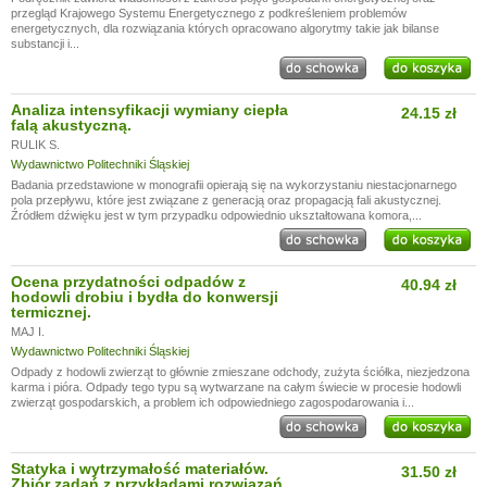
przegląd Krajowego Systemu Energetycznego z podkreśleniem problemów
energetycznych, dla rozwiązania których opracowano algorytmy takie jak bilanse
substancji i...
Analiza intensyfikacji wymiany ciepła
24.15 zł
falą akustyczną.
RULIK S.
Wydawnictwo Politechniki Śląskiej
Badania przedstawione w monografii opierają się na wykorzystaniu niestacjonarnego
pola przepływu, które jest związane z generacją oraz propagacją fali akustycznej.
Źródłem dźwięku jest w tym przypadku odpowiednio ukształtowana komora,...
Ocena przydatności odpadów z
40.94 zł
hodowli drobiu i bydła do konwersji
termicznej.
MAJ I.
Wydawnictwo Politechniki Śląskiej
Odpady z hodowli zwierząt to głównie zmieszane odchody, zużyta ściółka, niezjedzona
karma i pióra. Odpady tego typu są wytwarzane na całym świecie w procesie hodowli
zwierząt gospodarskich, a problem ich odpowiedniego zagospodarowania i...
Statyka i wytrzymałość materiałów.
31.50 zł
Zbiór zadań z przykładami rozwiązań.