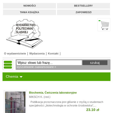
NOWOŚCI
BESTSELLERY
TANIA KSIĄŻKA
ZAPOWIEDZI
O wydawnictwie
Wydarzenia
Kontakt
wyszukiwanie zaawansowane »
Chemia
Biochemia. Ćwiczenia laboratoryjne
MIKSCH K. (red.)
Publikacja przeznaczona jest głównie z myślą o studentach
specjalności „biotechnologia w ochronie środowiska”,...
23.10 zł