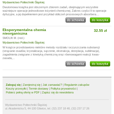
Wydawnictwo Politechniki Śląskiej
Dwutomowa książka jest obszernym zbiorem zadań, obejmującym wszystkie
ważniejsze operacje jednostkowe inżynierii chemicznej. Zakres części II to operacje
dyfuzyjne, a jej dopełnieniem jest przykład obliczeń procesowych absorbera....
Eksperymentalna chemia
32.55 zł
nieorganiczna
SMOLIK M. (red.)
Wydawnictwo Politechniki Śląskiej
W książce przedstawiono niektóre metody rozdziału i oczyszczania substancji
(strącanie osadów, krystalizacja, sączenie, ekstrakcja, destylacja, sublimacja),
zagadnienia związane z kinetyką chemiczną oraz równowagami reakcji: kwas-
zasada,...
Zaloguj się
|
Zarejestruj się
|
Jak zamawiać?
|
Regulamin zakupów
Koszty przesyłki
|
Termin dostawy
|
Polityka prywatności
|
Pobierz pełną ofertę w PDF
|
Zapisz się do newslettera
Wydawnictwo Politechniki Śląskiej
ul. Akademicka 5, 44-100 Gliwice, tel. (32) 237 18 48, (32) 237 17 26