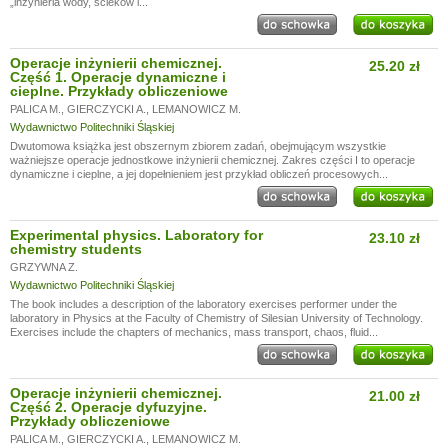
„inżynieria wody, ścieków i...
Operacje inżynierii chemicznej.
25.20 zł
Część 1. Operacje dynamiczne i
cieplne. Przykłady obliczeniowe
PALICA M.
,
GIERCZYCKI A.
,
LEMANOWICZ M.
Wydawnictwo Politechniki Śląskiej
Dwutomowa książka jest obszernym zbiorem zadań, obejmującym wszystkie
ważniejsze operacje jednostkowe inżynierii chemicznej. Zakres części I to operacje
dynamiczne i cieplne, a jej dopełnieniem jest przykład obliczeń procesowych...
Experimental physics. Laboratory for
23.10 zł
chemistry students
GRZYWNA Z.
Wydawnictwo Politechniki Śląskiej
The book includes a description of the laboratory exercises performer under the
laboratory in Physics at the Faculty of Chemistry of Silesian University of Technology.
Exercises include the chapters of mechanics, mass transport, chaos, fluid...
Operacje inżynierii chemicznej.
21.00 zł
Część 2. Operacje dyfuzyjne.
Przykłady obliczeniowe
PALICA M.
,
GIERCZYCKI A.
,
LEMANOWICZ M.