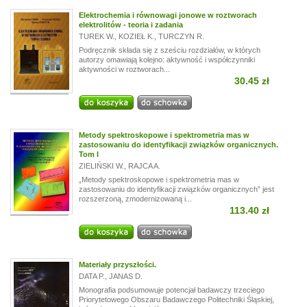
Elektrochemia i równowagi jonowe w roztworach
elektrolitów - teoria i zadania
TUREK W.
,
KOZIEŁ K.
,
TURCZYN R.
Podręcznik składa się z sześciu rozdziałów, w których
autorzy omawiają kolejno: aktywność i współczynniki
aktywności w roztworach...
30.45 zł
Metody spektroskopowe i spektrometria mas w
zastosowaniu do identyfikacji związków organicznych.
Tom I
ZIELIŃSKI W.
,
RAJCA A.
„Metody spektroskopowe i spektrometria mas w
zastosowaniu do identyfikacji związków organicznych” jest
rozszerzoną, zmodernizowaną i...
113.40 zł
Materiały przyszłości.
DATA P.
,
JANAS D.
Monografia podsumowuje potencjał badawczy trzeciego
Priorytetowego Obszaru Badawczego Politechniki Śląskiej,