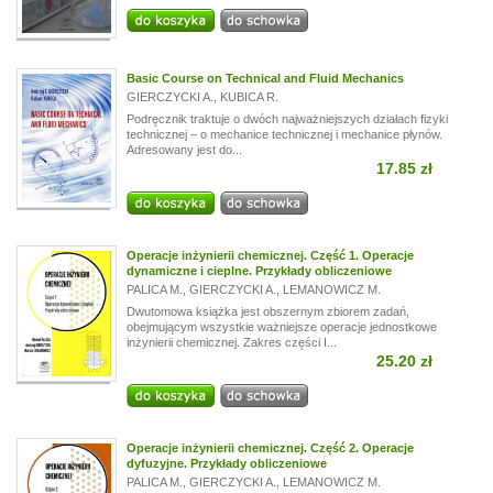
Basic Course on Technical and Fluid Mechanics
GIERCZYCKI A.
,
KUBICA R.
Podręcznik traktuje o dwóch najważniejszych działach fizyki
technicznej – o mechanice technicznej i mechanice płynów.
Adresowany jest do...
17.85 zł
Operacje inżynierii chemicznej. Część 1. Operacje
dynamiczne i cieplne. Przykłady obliczeniowe
PALICA M.
,
GIERCZYCKI A.
,
LEMANOWICZ M.
Dwutomowa książka jest obszernym zbiorem zadań,
obejmującym wszystkie ważniejsze operacje jednostkowe
inżynierii chemicznej. Zakres części I...
25.20 zł
Operacje inżynierii chemicznej. Część 2. Operacje
dyfuzyjne. Przykłady obliczeniowe
PALICA M.
,
GIERCZYCKI A.
,
LEMANOWICZ M.