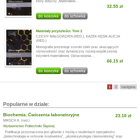
który dotyczy „Materiałów...
32.55 zł
Materiały przyszłości. Tom 2
CZICHY MAŁGORZATA (RED.)
,
KAZEK-KĘSIK ALICJA
(RED.)
Monografia prezentuje szeroki zbiór prac ukazujących
różnorodność oraz dynamiczny rozwój współczesnej
inżynierii materiałowej. Opracowania...
66.15 zł
1
2
następna
Popularne w dziale:
Biochemia. Ćwiczenia laboratoryjne
23.10 zł
MIKSCH K. (red.)
Wydawnictwo Politechniki Śląskiej
Publikacja przeznaczona jest głównie z myślą o studentach specjalności
„biotechnologia w ochronie środowiska”, „ekotoksykologia i biomonitoring” oraz