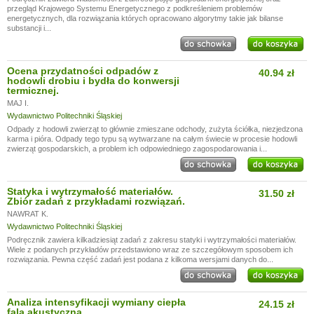
przegląd Krajowego Systemu Energetycznego z podkreśleniem problemów
energetycznych, dla rozwiązania których opracowano algorytmy takie jak bilanse
substancji i...
Ocena przydatności odpadów z
40.94 zł
hodowli drobiu i bydła do konwersji
termicznej.
MAJ I.
Wydawnictwo Politechniki Śląskiej
Odpady z hodowli zwierząt to głównie zmieszane odchody, zużyta ściółka, niezjedzona
karma i pióra. Odpady tego typu są wytwarzane na całym świecie w procesie hodowli
zwierząt gospodarskich, a problem ich odpowiedniego zagospodarowania i...
Statyka i wytrzymałość materiałów.
31.50 zł
Zbiór zadań z przykładami rozwiązań.
NAWRAT K.
Wydawnictwo Politechniki Śląskiej
Podręcznik zawiera kilkadziesiąt zadań z zakresu statyki i wytrzymałości materiałów.
Wiele z podanych przykładów przedstawiono wraz ze szczegółowym sposobem ich
rozwiązania. Pewna część zadań jest podana z kilkoma wersjami danych do...
Analiza intensyfikacji wymiany ciepła
24.15 zł
falą akustyczną.