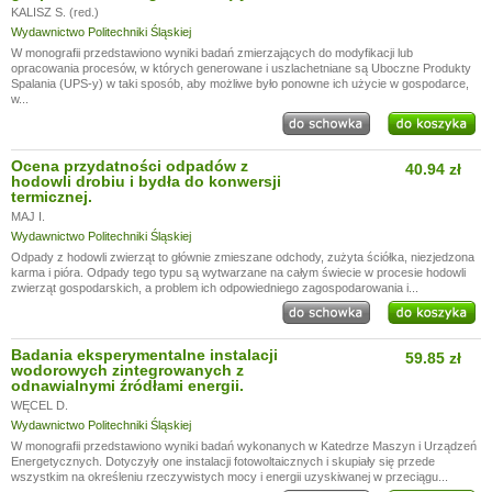
KALISZ S. (red.)
Wydawnictwo Politechniki Śląskiej
W monografii przedstawiono wyniki badań zmierzających do modyfikacji lub
opracowania procesów, w których generowane i uszlachetniane są Uboczne Produkty
Spalania (UPS-y) w taki sposób, aby możliwe było ponowne ich użycie w gospodarce,
w...
Ocena przydatności odpadów z
40.94 zł
hodowli drobiu i bydła do konwersji
termicznej.
MAJ I.
Wydawnictwo Politechniki Śląskiej
Odpady z hodowli zwierząt to głównie zmieszane odchody, zużyta ściółka, niezjedzona
karma i pióra. Odpady tego typu są wytwarzane na całym świecie w procesie hodowli
zwierząt gospodarskich, a problem ich odpowiedniego zagospodarowania i...
Badania eksperymentalne instalacji
59.85 zł
wodorowych zintegrowanych z
odnawialnymi źródłami energii.
WĘCEL D.
Wydawnictwo Politechniki Śląskiej
W monografii przedstawiono wyniki badań wykonanych w Katedrze Maszyn i Urządzeń
Energetycznych. Dotyczyły one instalacji fotowoltaicznych i skupiały się przede
wszystkim na określeniu rzeczywistych mocy i energii uzyskiwanej w przeciągu...