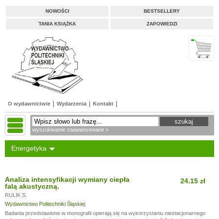
NOWOŚCI
BESTSELLERY
TANIA KSIĄŻKA
ZAPOWIEDZI
O wydawnictwie
Wydarzenia
Kontakt
wyszukiwanie zaawansowane »
Energetyka
Analiza intensyfikacji wymiany ciepła
24.15 zł
falą akustyczną.
RULIK S.
Wydawnictwo Politechniki Śląskiej
Badania przedstawione w monografii opierają się na wykorzystaniu niestacjonarnego