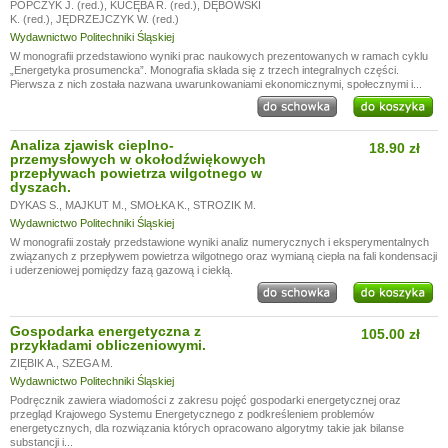
POPCZYK J. (red.)
,
KUCĘBA R. (red.)
,
DĘBOWSKI
K. (red.)
,
JĘDRZEJCZYK W. (red.)
Wydawnictwo Politechniki Śląskiej
W monografii przedstawiono wyniki prac naukowych prezentowanych w ramach cyklu
„Energetyka prosumencka”. Monografia składa się z trzech integralnych części.
Pierwsza z nich została nazwana uwarunkowaniami ekonomicznymi, społecznymi i...
Analiza zjawisk cieplno-
18.90 zł
przemysłowych w okołodźwiękowych
przepływach powietrza wilgotnego w
dyszach.
DYKAS S.
,
MAJKUT M.
,
SMOŁKA K.
,
STROZIK M.
Wydawnictwo Politechniki Śląskiej
W monografii zostały przedstawione wyniki analiz numerycznych i eksperymentalnych
związanych z przepływem powietrza wilgotnego oraz wymianą ciepła na fali kondensacji
i uderzeniowej pomiędzy fazą gazową i ciekłą.
Gospodarka energetyczna z
105.00 zł
przykładami obliczeniowymi.
ZIĘBIK A.
,
SZEGA M.
Wydawnictwo Politechniki Śląskiej
Podręcznik zawiera wiadomości z zakresu pojęć gospodarki energetycznej oraz
przegląd Krajowego Systemu Energetycznego z podkreśleniem problemów
energetycznych, dla rozwiązania których opracowano algorytmy takie jak bilanse
substancji i...