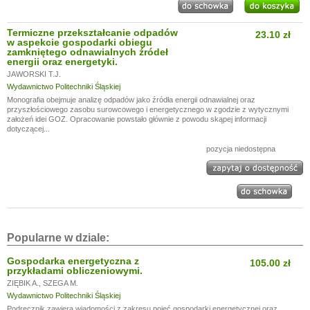
Termiczne przekształcanie odpadów
23.10 zł
w aspekcie gospodarki obiegu
zamkniętego odnawialnych źródeł
energii oraz energetyki.
JAWORSKI T.J.
Wydawnictwo Politechniki Śląskiej
Monografia obejmuje analizę odpadów jako źródła energii odnawialnej oraz
przyszłościowego zasobu surowcowego i energetycznego w zgodzie z wytycznymi
założeń idei GOZ. Opracowanie powstało głównie z powodu skąpej informacji
dotyczącej...
pozycja niedostępna
Popularne w dziale:
Gospodarka energetyczna z
105.00 zł
przykładami obliczeniowymi.
ZIĘBIK A.
,
SZEGA M.
Wydawnictwo Politechniki Śląskiej
Podręcznik zawiera wiadomości z zakresu pojęć gospodarki energetycznej oraz