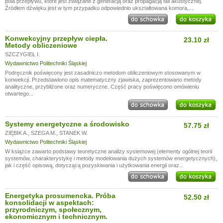
pola przepływu, które jest związane z generacją oraz propagacją fali akustycznej.
Źródłem dźwięku jest w tym przypadku odpowiednio ukształtowana komora,...
Konwekcyjny przepływ ciepła.
23.10 zł
Metody obliczeniowe
SZCZYGIEŁ I.
Wydawnictwo Politechniki Śląskiej
Podręcznik poświęcony jest zasadniczo metodom obliczeniowym stosowanym w
konwekcji. Przedstawiono opis matematyczny zjawiska, zaprezentowano metody
analityczne, przybliżone oraz numeryczne. Część pracy poświęcono omówieniu
otwartego...
Systemy energetyczne a środowisko
57.75 zł
ZIĘBIK A.
,
SZEGA M.
,
STANEK W.
Wydawnictwo Politechniki Śląskiej
W książce zawarto podstawy teoretyczne analizy systemowej (elementy ogólnej teorii
systemów, charakterystykę i metody modelowania dużych systemów energetycznych),
jak i część opisową, dotyczącą pozyskiwania i użytkowania energii oraz...
Energetyka prosumencka. Próba
52.50 zł
konsolidacji w aspektach:
przyrodniczym, społecznym,
ekonomicznym i technicznym.