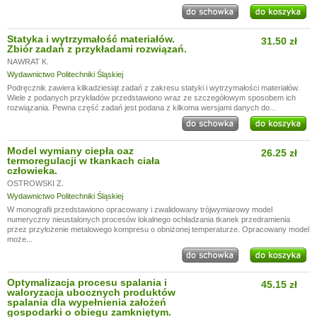
Statyka i wytrzymałość materiałów.
31.50 zł
Zbiór zadań z przykładami rozwiązań.
NAWRAT K.
Wydawnictwo Politechniki Śląskiej
Podręcznik zawiera kilkadziesiąt zadań z zakresu statyki i wytrzymałości materiałów.
Wiele z podanych przykładów przedstawiono wraz ze szczegółowym sposobem ich
rozwiązania. Pewna część zadań jest podana z kilkoma wersjami danych do...
Model wymiany ciepła oaz
26.25 zł
termoregulacji w tkankach ciała
człowieka.
OSTROWSKI Z.
Wydawnictwo Politechniki Śląskiej
W monografii przedstawiono opracowany i zwalidowany trójwymiarowy model
numeryczny nieustalonych procesów lokalnego ochładzania tkanek przedramienia
przez przyłożenie metalowego kompresu o obniżonej temperaturze. Opracowany model
może...
Optymalizacja procesu spalania i
45.15 zł
waloryzacja ubocznych produktów
spalania dla wypełnienia założeń
gospodarki o obiegu zamkniętym.