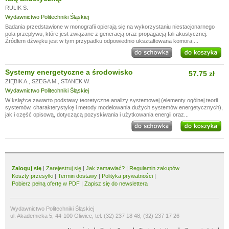
RULIK S.
Wydawnictwo Politechniki Śląskiej
Badania przedstawione w monografii opierają się na wykorzystaniu niestacjonarnego
pola przepływu, które jest związane z generacją oraz propagacją fali akustycznej.
Źródłem dźwięku jest w tym przypadku odpowiednio ukształtowana komora,...
Systemy energetyczne a środowisko
57.75 zł
ZIĘBIK A.
,
SZEGA M.
,
STANEK W.
Wydawnictwo Politechniki Śląskiej
W książce zawarto podstawy teoretyczne analizy systemowej (elementy ogólnej teorii
systemów, charakterystykę i metody modelowania dużych systemów energetycznych),
jak i część opisową, dotyczącą pozyskiwania i użytkowania energii oraz...
Zaloguj się
|
Zarejestruj się
|
Jak zamawiać?
|
Regulamin zakupów
Koszty przesyłki
|
Termin dostawy
|
Polityka prywatności
|
Pobierz pełną ofertę w PDF
|
Zapisz się do newslettera
Wydawnictwo Politechniki Śląskiej
ul. Akademicka 5, 44-100 Gliwice, tel. (32) 237 18 48, (32) 237 17 26