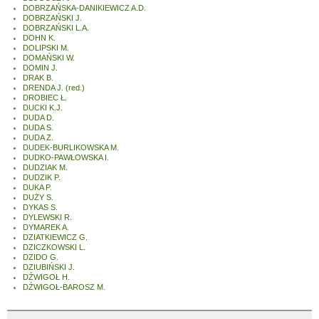
DOBRZAŃSKA-DANIKIEWICZ A.D.
DOBRZAŃSKI J.
DOBRZAŃSKI L.A.
DOHN K.
DOLIPSKI M.
DOMAŃSKI W.
DOMIN J.
DRAK B.
DRENDA J. (red.)
DROBIEC Ł.
DUCKI K.J.
DUDA D.
DUDA S.
DUDA Z.
DUDEK-BURLIKOWSKA M.
DUDKO-PAWŁOWSKA I.
DUDZIAK M.
DUDZIK P.
DUKA P.
DUŻY S.
DYKAS S.
DYLEWSKI R.
DYMAREK A.
DZIATKIEWICZ G.
DZICZKOWSKI L.
DZIDO G.
DZIUBIŃSKI J.
DŹWIGOŁ H.
DŹWIGOŁ-BAROSZ M.