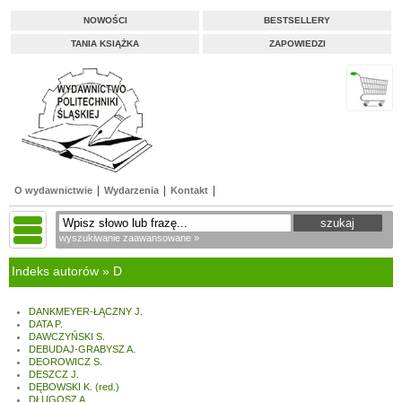
NOWOŚCI
BESTSELLERY
TANIA KSIĄŻKA
ZAPOWIEDZI
O wydawnictwie
Wydarzenia
Kontakt
wyszukiwanie zaawansowane »
Indeks autorów » D
DANKMEYER-ŁĄCZNY J.
DATA P.
DAWCZYŃSKI S.
DEBUDAJ-GRABYSZ A.
DEOROWICZ S.
DESZCZ J.
DĘBOWSKI K. (red.)
DŁUGOSZ A.