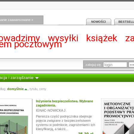
wanie zaawansowane »
NOWOŚCI
BESTSEL
owadzimy wysyłki książek z
iem pocztowym
zaloguj się:
cja i zarządzanie
dług:
domyślnie
,
tytułu
,
ceny
Inżynieria bezpieczeństwa. Wybrane
zagadnienia.
IGNAC-NOWICKA J.
Pierwsza część podręcznika obejmuje
pojęcia związane z bezpieczeństwem
systemu w podmiocie, zagrożeniami i ich
klasyfikacją, a także...