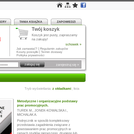
LERY
TANIA KSIĄŻKA
ZAPOWIEDZI
Twój koszyk
a
Koszyk jest pusty, zapraszamy
na zakupy!
schowek »
|
Jak zamawiać?
Regulamin zakupów
|
Koszty przesyłki
Termin dostawy
Polityka prywatności
zarejestruj się »
Tryb wyświetlania:
z okładkami
,
lista
Metodyczne i organizacyjne podstawy
prac promocyjnych.
TUREK M.
,
JONEK-KOWALSKA I.
,
MICHALAK A.
Podręcznik w sposób kompleksowy
przedstawia zagadnienia związane z
powstawaniem prac promocyjnych w
ramach studiów pierwszego, drugiego lub...