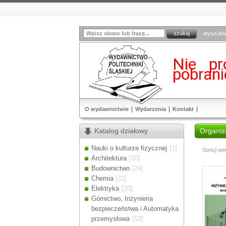
wyszuki
Nie pr
pobran
O wydawnictwie
Wydarzenia
Kontakt
Katalog działowy
Organiza
Nauki o kulturze fizycznej
[1]
Sortuj we
Architektura
[20]
Budownictwo
[24]
Chemia
[11]
Elektryka
[20]
Górnictwo, Inżynieria
bezpieczeństwa i Automatyka
przemysłowa
[53]