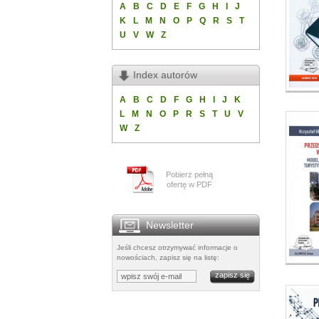
A
B
C
D
E
F
G
H
I
J
K
L
M
N
O
P
Q
R
S
T
U
V
W
Z
Index autorów
A
B
C
D
F
G
H
I
J
K
L
M
N
O
P
R
S
T
U
V
W
Z
Pobierz pełną
ofertę w PDF
Newsletter
Jeśli chcesz otrzymywać informacje o
nowościach, zapisz się na listę: