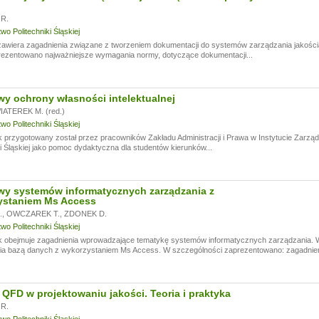
R.
o Politechniki Śląskiej
wiera zagadnienia związane z tworzeniem dokumentacji do systemów zarządzania jakością,
rezentowano najważniejsze wymagania normy, dotyczące dokumentacji...
y ochrony własności intelektualnej
ATEREK M. (red.)
o Politechniki Śląskiej
 przygotowany został przez pracowników Zakładu Administracji i Prawa w Instytucie Zarządz
ki Śląskiej jako pomoc dydaktyczna dla studentów kierunków...
wy systemów informatycznych zarządzania z
ystaniem Ms Access
.
,
OWCZAREK T.
,
ZDONEK D.
o Politechniki Śląskiej
k obejmuje zagadnienia wprowadzające tematykę systemów informatycznych zarządzania. W
ia bazą danych z wykorzystaniem Ms Access. W szczególności zaprezentowano: zagadnieni
QFD w projektowaniu jakości. Teoria i praktyka
R.