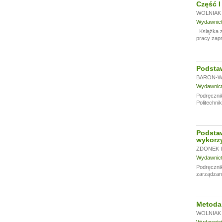
Część I
WOLNIAK 
Wydawnictw
Książka za
pracy zap
Podstaw
BARON-WI
Wydawnictw
Podręcznik
Politechni
Podsta
wykorz
ZDONEK I
Wydawnictw
Podręczni
zarządzan
Metoda 
WOLNIAK 