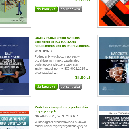
25.20 zł
i!
a przerwę wakacyjną, w dniach od
13.07.
do
24.07,
ogą być realizowane z opóźnieniem.
a wyrozumiałość.
Quality management systems
according to ISO 9001:2015
requirements and its improvements.
WOLNIAK R.
Podręcznik wychodzi naprzeciw
oczekiwaniom rynku zawierając
podstawową wiedzę z zakresu
implementacji normy ISO 9001:2015 w
organizacjach....
18.90 zł
Model sieci współpracy podmiotów
turystycznych.
NARAMSKI M.
,
SZROMEK A.R.
W monografii przedstawiono budowę
modelu sieci międzyorganizacyjnej na