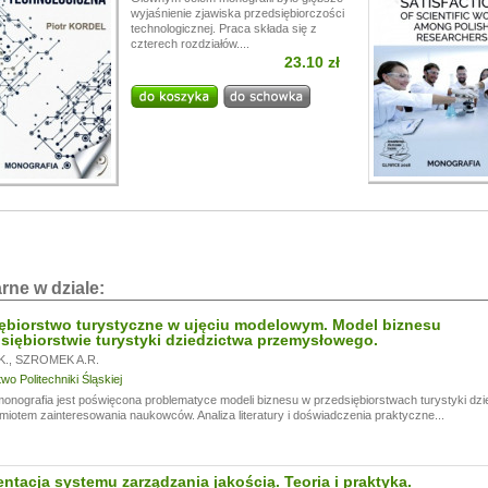
wyjaśnienie zjawiska przedsiębiorczości
technologicznej. Praca składa się z
czterech rozdziałów....
23.10 zł
rne w dziale:
ębiorstwo turystyczne w ujęciu modelowym. Model biznesu
siębiorstwie turystyki dziedzictwa przemysłowego.
K.
,
SZROMEK A.R.
o Politechniki Śląskiej
monografia jest poświęcona problematyce modeli biznesu w przedsiębiorstwach turystyki dzi
miotem zainteresowania naukowców. Analiza literatury i doświadczenia praktyczne...
tacja systemu zarządzania jakością. Teoria i praktyka.