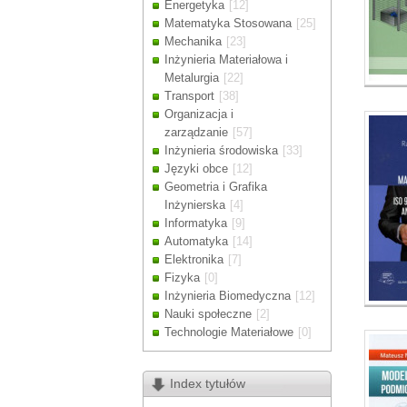
Energetyka
[12]
Drodzy Klienc
Matematyka Stosowana
[25]
Ze względu n
Mechanika
[23]
zamówienia m
Inżynieria Materiałowa i
Dziękujemy z
Metalurgia
[22]
Transport
[38]
Organizacja i
zarządzanie
[57]
Inżynieria środowiska
[33]
Języki obce
[12]
Geometria i Grafika
Inżynierska
[4]
Informatyka
[9]
Automatyka
[14]
Elektronika
[7]
Fizyka
[0]
Inżynieria Biomedyczna
[12]
Nauki społeczne
[2]
Technologie Materiałowe
[0]
Index tytułów