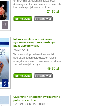
empiryczne określonych zależności
dotyczących kompetencji przywódczych
kierownika projektu oraz sukcesu...
24.15 zł
Internacjonalizacja a dojrzałość
systemów zarządzania jakością w
przedsiębiorstwach.
WOLNIAK R.
W monografii przedstawiono wyniki
szerokich badań dotyczących relacji
pomiędzy poziomem dojrzałości systemu
zarządzania jakością w...
49.35 zł
Satisfaction of scientific work among
polish researchers.
SZROMEK A.R.
,
WOLNIAK R.