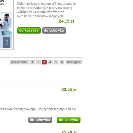
Celem niniejszej monografii jest poznanie
poziomu satysfakcji z pracy naukowej
wśród polskich naukowców oraz
określenie czynników mających...
24.15 zł
poprzednia
1
2
3
4
5
6
następna
32.55 zł
edzictwa przemysłowego. Do tej pory tematyka ta nie
25.20 zł