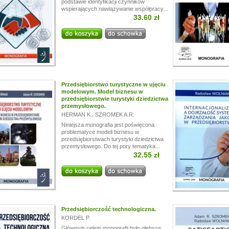
podstawie identyfikacji czynników
wspierających nawiązywanie współpracy...
33.60 zł
Przedsiębiorstwo turystyczne w ujęciu
modelowym. Model biznesu w
przedsiębiorstwie turystyki dziedzictwa
przemysłowego.
HERMAN K.
,
SZROMEK A.R.
Niniejsza monografia jest poświęcona
problematyce modeli biznesu w
przedsiębiorstwach turystyki dziedzictwa
przemysłowego. Do tej pory tematyka...
32.55 zł
Przedsiębiorczość technologiczna.
KORDEL P.
Głównym celem monografii było głębsze