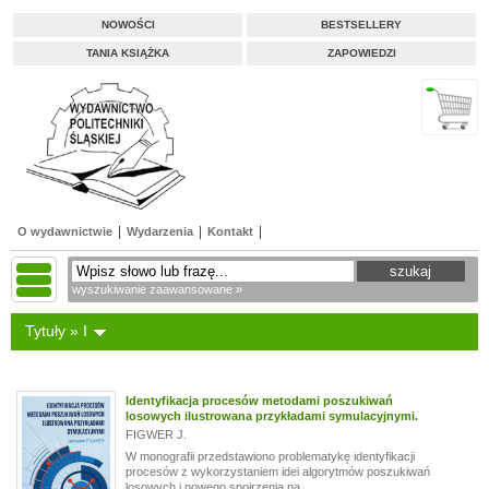
NOWOŚCI
BESTSELLERY
TANIA KSIĄŻKA
ZAPOWIEDZI
O wydawnictwie
Wydarzenia
Kontakt
wyszukiwanie zaawansowane »
Tytuły » I
Identyfikacja procesów metodami poszukiwań
losowych ilustrowana przykładami symulacyjnymi.
FIGWER J.
W monografii przedstawiono problematykę identyfikacji
procesów z wykorzystaniem idei algorytmów poszukiwań
losowych i nowego spojrzenia na...