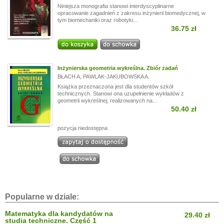
Niniejsza monografia stanowi interdyscyplinarne
opracowanie zagadnień z zakresu inżynierii biomedycznej, w
tym biomechaniki oraz robotyki...
36.75 zł
Inżynierska geometria wykreślna. Zbiór zadań
BŁACH A
,
PAWLAK-JAKUBOWSKA A.
Książka przeznaczona jest dla studentów szkół
technicznych. Stanowi ona uzupełnienie wykładów z
geometrii wykreślnej, realizowanych na...
50.40 zł
pozycja niedostępna
Popularne w dziale:
Matematyka dla kandydatów na
29.40 zł
studia techniczne. Część 1