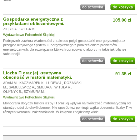
stron...
Gospodarka energetyczna z
105.00 zł
przykładami obliczeniowymi.
ZIĘBIK A.
,
SZEGA M.
Wydawnictwo Politechniki Śląskiej
Podręcznik zawiera wiadomości z zakresu pojęć gospodarki energetycznej oraz
przegląd Krajowego Systemu Energetycznego z podkreśleniem problemów
energetycznych, dla rozwiązania których opracowano algorytmy takie jak bilanse
substancji i...
Liczba Π oraz jej kreatywna
91.35 zł
obecność w historii matematyki.
ADAM M.
,
KACZMAREK K.
,
LUDEW J.
,
RÓŻAŃSKI
M.
,
SAMULEWICZ A.
,
SMUDA A.
,
WITUŁA R.
,
OLIYNYK B.
,
SZYMURA M.
Wydawnictwo Politechniki Śląskiej
Monografia dotyczy historii liczby Π oraz jej wpływu na twórczość matematyczną od
starożytności do chwili obecnej. Nie sposób też pominąć wątku obecności liczby Π w
różnych wzorach i zależnościach. W książce znajdziemy wiele...