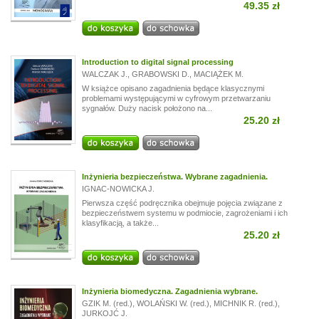
49.35 zł
Introduction to digital signal processing
WALCZAK J.
,
GRABOWSKI D.
,
MACIĄŻEK M.
W książce opisano zagadnienia będące klasycznymi
problemami występującymi w cyfrowym przetwarzaniu
sygnałów. Duży nacisk położono na...
25.20 zł
Inżynieria bezpieczeństwa. Wybrane zagadnienia.
IGNAC-NOWICKA J.
Pierwsza część podręcznika obejmuje pojęcia związane z
bezpieczeństwem systemu w podmiocie, zagrożeniami i ich
klasyfikacją, a także...
25.20 zł
Inżynieria biomedyczna. Zagadnienia wybrane.
GZIK M. (red.)
,
WOLAŃSKI W. (red.)
,
MICHNIK R. (red.)
,
JURKOJĆ J.