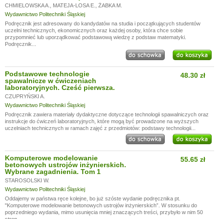
CHMIELOWSKA A.
,
MATEJA-LOSA E.
,
ŻABKA M.
Wydawnictwo Politechniki Śląskiej
Podręcznik jest adresowany do kandydatów na studia i początkujących studentów
uczelni technicznych, ekonomicznych oraz każdej osoby, która chce sobie
przypomnieć lub uporządkować podstawową wiedzę z podstaw matematyki.
Podręcznik...
Podstawowe technologie
48.30 zł
spawalnicze w ćwiczeniach
laboratoryjnych. Cześć pierwsza.
CZUPRYŃSKI A.
Wydawnictwo Politechniki Śląskiej
Podręcznik zawiera materiały dydaktyczne dotyczące technologii spawalniczych oraz
instrukcje do ćwiczeń laboratoryjnych, które mogą być prowadzone na wyższych
uczelniach technicznych w ramach zajęć z przedmiotów: podstawy technologii...
Komputerowe modelowanie
55.65 zł
betonowych ustrojów inżynierskich.
Wybrane zagadnienia. Tom 1
STAROSOLSKI W.
Wydawnictwo Politechniki Śląskiej
Oddajemy w państwa ręce kolejne, bo już szóste wydanie podręcznika pt.
"Komputerowe modelowanie betonowych ustrojów inżynierskich”. W stosunku do
poprzedniego wydania, mimo usunięcia mniej znaczących treści, przybyło w nim 50