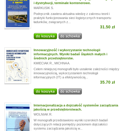
i dystrybucji, terminale kontenerowe.
MARKUSIK S.
Podręcznik zawiera aktualna wiedzę z zakresu teorii i
praktyki funkcjonowania sieci logistycznych transportu
ładunków, związanych z...
31.50 zł
Innowacyjność i wykorzystanie technologii
informacyjnych. Wyniki badań śląskich małych i
średnich przedsiębiorstw.
KMIECIAK R.
,
MICHNA A.
Celem niniejszej monografii było ustalenie zależności między
innowacyjnością, wykorzystaniem technologii
informacyjnych (IT) a efektywnością...
35.70 zł
Internacjonalizacja a dojrzałość systemów zarządzania
jakością w przedsiębiorstwach.
WOLNIAK R.
W monografii przedstawiono wyniki szerokich badań
dotyczących relacji pomiędzy poziomem dojrzałości
systemu zarządzania jakością w...