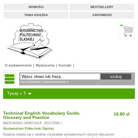
NOWOŚCI
BESTSELLERY
TANIA KSIĄŻKA
ZAPOWIEDZI
O wydawnictwie
Wydarzenia
Kontakt
wyszukiwanie zaawansowane »
Tytuły » T
Technical English Vocabulary Guide.
16.80 zł
Glossary and Practice
BADOWSKA-JANECKA B.
,
ROCZNIK I.
Wydawnictwo Politechniki Śląskiej
Książka składa się z siedmiu rozdziałów poświęconych różnym obszarom