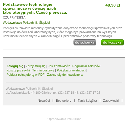
Podstawowe technologie
48.30 zł
spawalnicze w ćwiczeniach
laboratoryjnych. Cześć pierwsza.
CZUPRYŃSKI A.
Wydawnictwo Politechniki Śląskiej
Podręcznik zawiera materiały dydaktyczne dotyczące technologii spawalniczych oraz
instrukcje do ćwiczeń laboratoryjnych, które mogą być prowadzone na wyższych
uczelniach technicznych w ramach zajęć z przedmiotów: podstawy technologii...
Zaloguj się
|
Zarejestruj się
|
Jak zamawiać?
|
Regulamin zakupów
Koszty przesyłki
|
Termin dostawy
|
Polityka prywatności
|
Pobierz pełną ofertę w PDF
|
Zapisz się do newslettera
Wydawnictwo Politechniki Śląskiej
ul. Akademicka 5, 44-100 Gliwice, tel. (32) 237 18 48, (32) 237 17 26
Nowości
Bestsellery
Tania książka
Zapowiedzi
Opracowanie
Prekursor