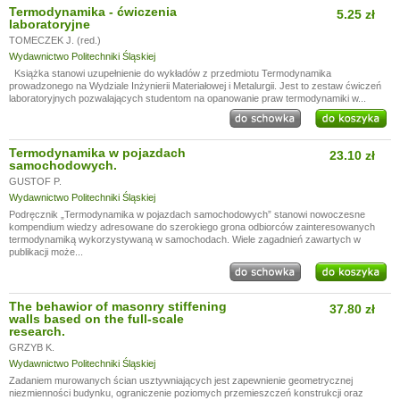
Termodynamika - ćwiczenia
5.25 zł
laboratoryjne
TOMECZEK J. (red.)
Wydawnictwo Politechniki Śląskiej
Książka stanowi uzupełnienie do wykładów z przedmiotu Termodynamika
prowadzonego na Wydziale Inżynierii Materiałowej i Metalurgii. Jest to zestaw ćwiczeń
laboratoryjnych pozwalających studentom na opanowanie praw termodynamiki w...
Termodynamika w pojazdach
23.10 zł
samochodowych.
GUSTOF P.
Wydawnictwo Politechniki Śląskiej
Podręcznik „Termodynamika w pojazdach samochodowych” stanowi nowoczesne
kompendium wiedzy adresowane do szerokiego grona odbiorców zainteresowanych
termodynamiką wykorzystywaną w samochodach. Wiele zagadnień zawartych w
publikacji może...
The behawior of masonry stiffening
37.80 zł
walls based on the full-scale
research.
GRZYB K.
Wydawnictwo Politechniki Śląskiej
Zadaniem murowanych ścian usztywniających jest zapewnienie geometrycznej
niezmienności budynku, ograniczenie poziomych przemieszczeń konstrukcji oraz