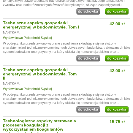
tematycznym, zawiera ponadto listy charakterystycznych dla każdego tematu słów i
zwrotów oraz serie różnorodnych ćwiczeń leksykalnych, służące zapamiętywaniu...
Techniczne aspekty gospodarki
42.00 zł
energetycznej w budownictwie. Tom I
NANTKA M.
Wydawnictwo Politechniki Śląskiej
W podręczniku przedstawiono wybrane zagadnienia składające się na złożony
charakter relacji techniczno-ekonomicznych dotyczących budynków, traktowanych jako
system budowlano-energetyczny, na który składa się konstrukcja obiektu oraz...
Techniczne aspekty gospodarki
42.00 zł
energetycznej w budownictwie. Tom
II
NANTKA M.
Wydawnictwo Politechniki Śląskiej
W podręczniku przedstawiono wybrane zagadnienia składające się na złożony
charakter relacji techniczno-ekonomicznych dotyczących budynków, traktowanych jako
system budowlano-energetyczny, na który składa się konstrukcja obiektu oraz...
Technologiczne aspekty sterowania
15.75 zł
procesem koagulacji z
wykorzystaniem koagulantów