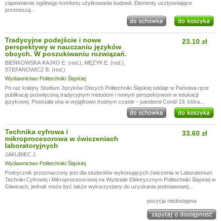
zapewnienie ogólnego komfortu użytkowania budowli. Elementy usztywniające
przenoszą...
Tradycyjne podejście i nowe
23.10 zł
perspektywy w nauczaniu języków
obcych. W poszukiwaniu rozwiązań.
BIEŃKOWSKA-KAJKO E. (red.)
,
MĘŻYK E. (red.)
,
STEFANOWICZ B. (red.)
Wydawnictwo Politechniki Śląskiej
Po raz kolejny Studium Języków Obcych Politechniki Śląskiej oddaje w Państwa ręce
publikację poświęconą tradycyjnym metodom i nowym perspektywom w edukacji
językowej. Powstała ona w wyjątkowo trudnym czasie – pandemii Covid-19, która...
Technika cyfrowa i
33.60 zł
mikroprocesorowa w ćwiczeniach
laboratoryjnych
JAKUBIEC J.
Wydawnictwo Politechniki Śląskiej
Podręcznik przeznaczony jest dla studentów wykonujących ćwiczenia w Laboratorium
Techniki Cyfrowej i Mikroprocesorowej na Wydziale Elektrycznym Politechniki Śląskiej w
Gliwicach, jednak może być także wykorzystany do uzyskania podstawowej...
pozycja niedostępna