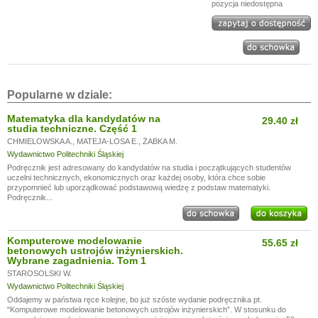
pozycja niedostępna
Popularne w dziale:
Matematyka dla kandydatów na
29.40 zł
studia techniczne. Część 1
CHMIELOWSKA A.
,
MATEJA-LOSA E.
,
ŻABKA M.
Wydawnictwo Politechniki Śląskiej
Podręcznik jest adresowany do kandydatów na studia i początkujących studentów
uczelni technicznych, ekonomicznych oraz każdej osoby, która chce sobie
przypomnieć lub uporządkować podstawową wiedzę z podstaw matematyki.
Podręcznik...
Komputerowe modelowanie
55.65 zł
betonowych ustrojów inżynierskich.
Wybrane zagadnienia. Tom 1
STAROSOLSKI W.
Wydawnictwo Politechniki Śląskiej
Oddajemy w państwa ręce kolejne, bo już szóste wydanie podręcznika pt.
"Komputerowe modelowanie betonowych ustrojów inżynierskich”. W stosunku do