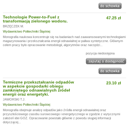
Technologie Power-to-Fuel z
47.25 zł
transformacją zielonego wodoru.
BRZĘCZEK M.
Wydawnictwo Politechniki Śląskiej
Monografia naukowa koncentruje się na badaniach nad zaawansowanymi technologiami
magazynowania i przekształcania energii odnawialnej w paliwa syntetyczne. Głównym
celem pracy było opracowanie metodologii, algorytmów oraz narzędzi...
pozycja niedostępna
Termiczne przekształcanie odpadów
23.10 zł
w aspekcie gospodarki obiegu
zamkniętego odnawialnych źródeł
energii oraz energetyki.
JAWORSKI T.J.
Wydawnictwo Politechniki Śląskiej
Monografia obejmuje analizę odpadów jako źródła energii odnawialnej oraz
przyszłościowego zasobu surowcowego i energetycznego w zgodzie z wytycznymi
założeń idei GOZ. Opracowanie powstało głównie z powodu skąpej informacji
dotyczącej...