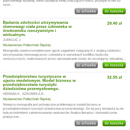
poprzedniego wydania, mimo usunięcia mniej znaczących treści, przybyło w nim 50
stron...
Badania zdolności utrzymywania
29.40 zł
równowagi ciała przez człowieka w
środowisku rzeczywistym i
wirtualnym.
JURKOJĆ J.
Wydawnictwo Politechniki Śląskiej
Monografia zawiera kompleksowe ujęcie zagadnień związanych z analizą zdolności
utrzymywania równowagi przez człowieka w warunkach konfliktu bodźców
sensorycznych, realizowanych przez wprowadzanie osoby do oscylującej, wirtualnej,...
Przedsiębiorstwo turystyczne w
32.55 zł
ujęciu modelowym. Model biznesu w
przedsiębiorstwie turystyki
dziedzictwa przemysłowego.
HERMAN K.
,
SZROMEK A.R.
Wydawnictwo Politechniki Śląskiej
Niniejsza monografia jest poświęcona problematyce modeli biznesu w
przedsiębiorstwach turystyki dziedzictwa przemysłowego. Do tej pory tematyka ta nie
była przedmiotem zainteresowania naukowców. Analiza literatury i doświadczenia
praktyczne...