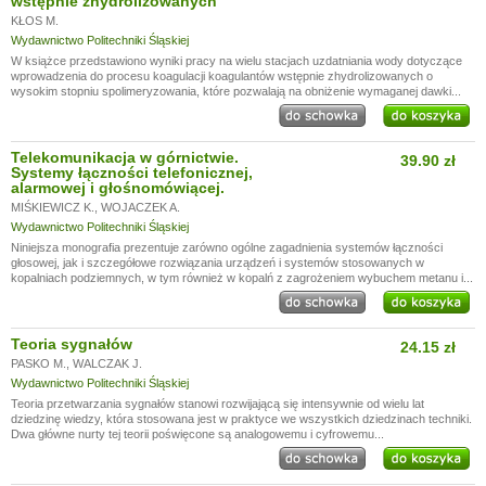
wstępnie zhydrolizowanych
KŁOS M.
Wydawnictwo Politechniki Śląskiej
W książce przedstawiono wyniki pracy na wielu stacjach uzdatniania wody dotyczące
wprowadzenia do procesu koagulacji koagulantów wstępnie zhydrolizowanych o
wysokim stopniu spolimeryzowania, które pozwalają na obniżenie wymaganej dawki...
Telekomunikacja w górnictwie.
39.90 zł
Systemy łączności telefonicznej,
alarmowej i głośnomówiącej.
MIŚKIEWICZ K.
,
WOJACZEK A.
Wydawnictwo Politechniki Śląskiej
Niniejsza monografia prezentuje zarówno ogólne zagadnienia systemów łączności
głosowej, jak i szczegółowe rozwiązania urządzeń i systemów stosowanych w
kopalniach podziemnych, w tym również w kopalń z zagrożeniem wybuchem metanu i...
Teoria sygnałów
24.15 zł
PASKO M.
,
WALCZAK J.
Wydawnictwo Politechniki Śląskiej
Teoria przetwarzania sygnałów stanowi rozwijającą się intensywnie od wielu lat
dziedzinę wiedzy, która stosowana jest w praktyce we wszystkich dziedzinach techniki.
Dwa główne nurty tej teorii poświęcone są analogowemu i cyfrowemu...