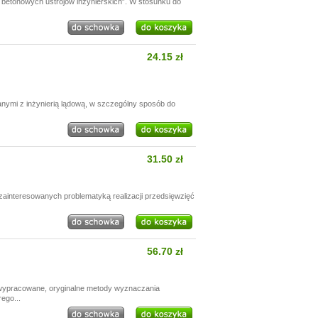
betonowych ustrojów inżynierskich”. W stosunku do
24.15 zł
anymi z inżynierią lądową, w szczególny sposób do
31.50 zł
zainteresowanych problematyką realizacji przedsięwzięć
56.70 zł
 wypracowane, oryginalne metody wyznaczania
ego...