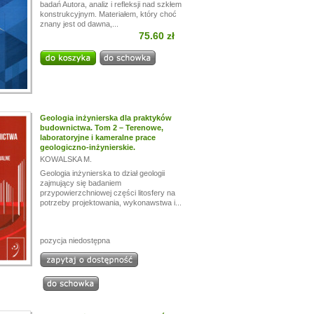
badań Autora, analiz i refleksji nad szkłem
konstrukcyjnym. Materiałem, który choć
znany jest od dawna,...
75.60 zł
Geologia inżynierska dla praktyków
budownictwa. Tom 2 – Terenowe,
laboratoryjne i kameralne prace
geologiczno-inżynierskie.
KOWALSKA M.
Geologia inżynierska to dział geologii
zajmujący się badaniem
przypowierzchniowej części litosfery na
potrzeby projektowania, wykonawstwa i...
pozycja niedostępna