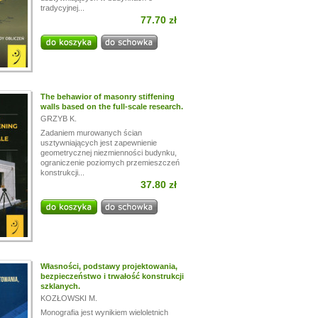
tradycyjnej...
77.70 zł
The behawior of masonry stiffening
walls based on the full-scale research.
GRZYB K.
Zadaniem murowanych ścian
usztywniających jest zapewnienie
geometrycznej niezmienności budynku,
ograniczenie poziomych przemieszczeń
konstrukcji...
37.80 zł
Własności, podstawy projektowania,
bezpieczeństwo i trwałość konstrukcji
szklanych.
KOZŁOWSKI M.
Monografia jest wynikiem wieloletnich