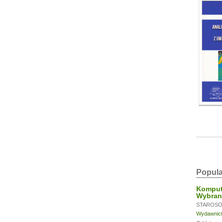
Popula
Komput
Wybran
STAROSOL
Wydawnictw