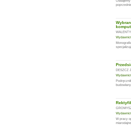
Oddajemy w
poprzednie
Wybrane
kompute
WALENTYŃ
Wydawnictw
Monografia
specjalizu
Przedsi
DESZCZ J
Wydawnictw
Podręcznik
budowlanyc
Rektyfi
GROMYSZ
Wydawnictw
W pracy o
miarodajne