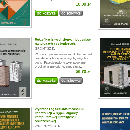
18.90 zł
i!
a przerwę wakacyjną, w dniach od
13.07.
do
24.07,
ogą być realizowane z opóźnieniem.
a wyrozumiałość.
Rektyfikacja wychylonych budynków
na terenach pogórniczych.
GROMYSZ K.
W pracy opublikowano wyniki badań nad
rektyfikacją budynków wychylonych z
pionu. Przedstawiono wypracowane,
oryginalne metody wyznaczania...
56.70 zł
Wybrane zagadnienia mechaniki
konstrukcji w ujęciu algebry
komputerowej i inteligencji
obliczeniowej.
WALENTYŃSKI R.