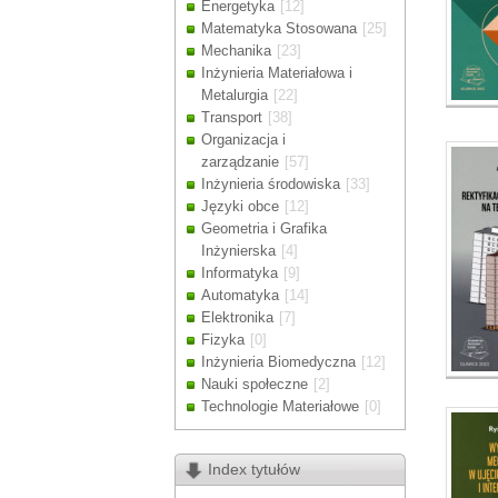
Energetyka
[12]
Drodzy Klienc
Matematyka Stosowana
[25]
Ze względu n
Mechanika
[23]
zamówienia m
Inżynieria Materiałowa i
Dziękujemy z
Metalurgia
[22]
Transport
[38]
Organizacja i
zarządzanie
[57]
Inżynieria środowiska
[33]
Języki obce
[12]
Geometria i Grafika
Inżynierska
[4]
Informatyka
[9]
Automatyka
[14]
Elektronika
[7]
Fizyka
[0]
Inżynieria Biomedyczna
[12]
Nauki społeczne
[2]
Technologie Materiałowe
[0]
Index tytułów