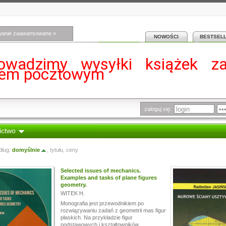
wanie zaawansowane »
NOWOŚCI
BESTSEL
owadzimy wysyłki książek z
iem pocztowym
zaloguj się:
ictwo
dług:
domyślnie
,
tytułu
,
ceny
Selected issues of mechanics.
Examples and tasks of plane figures
geometry.
WITEK H.
Monografia jest przewodnikiem po
rozwiązywaniu zadań z geometrii mas figur
płaskich. Na przykładzie figur
podstawowych i kształtowników...