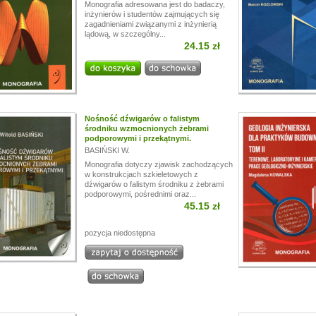
Monografia adresowana jest do badaczy,
inżynierów i studentów zajmujących się
zagadnieniami związanymi z inżynierią
lądową, w szczególny...
24.15 zł
Nośność dźwigarów o falistym
środniku wzmocnionych żebrami
podporowymi i przekątnymi.
BASIŃSKI W.
Monografia dotyczy zjawisk zachodzących
w konstrukcjach szkieletowych z
dźwigarów o falistym środniku z żebrami
podporowymi, pośrednimi oraz...
45.15 zł
pozycja niedostępna