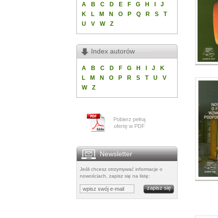
A
B
C
D
E
F
G
H
I
J
K
L
M
N
O
P
Q
R
S
T
U
V
W
Z
Index autorów
A
B
C
D
F
G
H
I
J
K
L
M
N
O
P
R
S
T
U
V
W
Z
Pobierz pełną
ofertę w PDF
Newsletter
Jeśli chcesz otrzymywać informacje o
nowościach, zapisz się na listę: