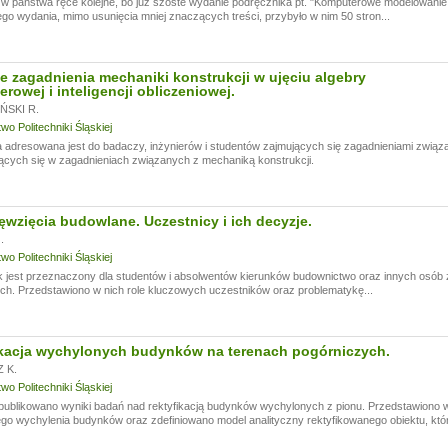
 państwa ręce kolejne, bo już szóste wydanie podręcznika pt. "Komputerowe modelowanie 
go wydania, mimo usunięcia mniej znaczących treści, przybyło w nim 50 stron...
 zagadnienia mechaniki konstrukcji w ujęciu algebry
rowej i inteligencji obliczeniowej.
SKI R.
o Politechniki Śląskiej
 adresowana jest do badaczy, inżynierów i studentów zajmujących się zagadnieniami związ
jących się w zagadnieniach związanych z mechaniką konstrukcji.
ęwzięcia budowlane. Uczestnicy i ich decyzje.
.
o Politechniki Śląskiej
 jest przeznaczony dla studentów i absolwentów kierunków budownictwo oraz innych osób 
h. Przedstawiono w nich role kluczowych uczestników oraz problematykę...
kacja wychylonych budynków na terenach pogórniczych.
 K.
o Politechniki Śląskiej
publikowano wyniki badań nad rektyfikacją budynków wychylonych z pionu. Przedstawiono
go wychylenia budynków oraz zdefiniowano model analityczny rektyfikowanego obiektu, któr