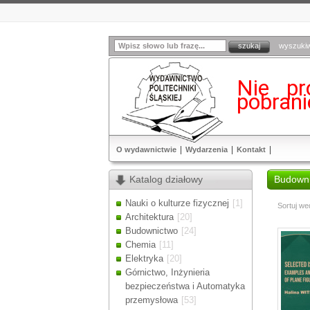
wyszuki
Nie pr
pobran
O wydawnictwie
Wydarzenia
Kontakt
Katalog działowy
Budown
Nauki o kulturze fizycznej
[1]
Sortuj we
Architektura
[20]
Budownictwo
[24]
Chemia
[11]
Elektryka
[20]
Górnictwo, Inżynieria
bezpieczeństwa i Automatyka
przemysłowa
[53]