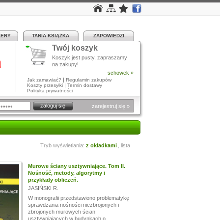
LERY
TANIA KSIĄŻKA
ZAPOWIEDZI
Twój koszyk
a
Koszyk jest pusty, zapraszamy
na zakupy!
schowek »
|
Jak zamawiać?
Regulamin zakupów
|
Koszty przesyłki
Termin dostawy
Polityka prywatności
zarejestruj się »
Tryb wyświetlania:
z okładkami
,
lista
Murowe ściany usztywniające. Tom II.
Nośność, metody, algorytmy i
przykłady obliczeń.
JASIŃSKI R.
W monografii przedstawiono problematykę
sprawdzania nośności niezbrojonych i
zbrojonych murowych ścian
usztywniających w budynkach o