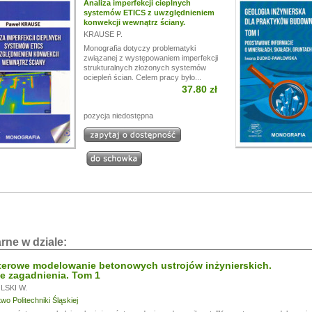
Analiza imperfekcji cieplnych
systemów ETICS z uwzględnieniem
konwekcji wewnątrz ściany.
KRAUSE P.
Monografia dotyczy problematyki
związanej z występowaniem imperfekcji
strukturalnych złożonych systemów
ociepleń ścian. Celem pracy było...
37.80 zł
pozycja niedostępna
rne w dziale:
erowe modelowanie betonowych ustrojów inżynierskich.
e zagadnienia. Tom 1
SKI W.
o Politechniki Śląskiej