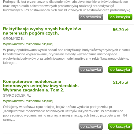
Podręcznik jest przeznaczony dla studentów i absolwentów kierunków budownictwo
oraz innych osób zainteresowanych problematyką realizacji przedsięwzięć
budowlanych. Przedstawiono w nich role kluczowych uczestników oraz problematykę...
Rektyfikacja wychylonych budynków
56.70 zł
na terenach pogórniczych.
GROMYSZ K.
Wydawnictwo Politechniki Śląskiej
W pracy opublikowano wyniki badań nad rektyfikacją budynków wychylonych z pionu.
Przedstawiono wypracowane, oryginalne metody wyznaczania miarodajnego
wychylenia budynków oraz zdefiniowano model analityczny rektyfikowanego obiektu,
którego...
Komputerowe modelowanie
51.45 zł
betonowych ustrojów inżynierskich.
Wybrane zagadnienia. Tom 2.
STAROSOLSKI W.
Wydawnictwo Politechniki Śląskiej
Oddajemy w państwa ręce kolejne, bo już szóste wydanie podręcznika pt.
„Komputerowe modelowanie betonowych ustrojów inżynierskich”. W stosunku do
poprzedniego wydania, mimo usunięcia mniej znaczących treści, przybyło w nim 84
strony...