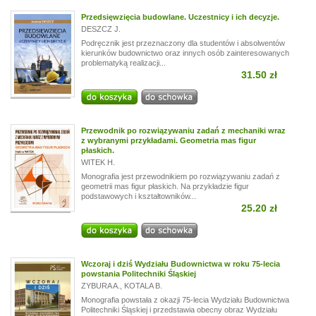
Przedsięwzięcia budowlane. Uczestnicy i ich decyzje.
DESZCZ J.
Podręcznik jest przeznaczony dla studentów i absolwentów
kierunków budownictwo oraz innych osób zainteresowanych
problematyką realizacji...
31.50 zł
Przewodnik po rozwiązywaniu zadań z mechaniki wraz
z wybranymi przykładami. Geometria mas figur
płaskich.
WITEK H.
Monografia jest przewodnikiem po rozwiązywaniu zadań z
geometrii mas figur płaskich. Na przykładzie figur
podstawowych i kształtowników...
25.20 zł
Wczoraj i dziś Wydziału Budownictwa w roku 75-lecia
powstania Politechniki Śląskiej
ZYBURA A.
,
KOTALA B.
Monografia powstała z okazji 75-lecia Wydziału Budownictwa
Politechniki Śląskiej i przedstawia obecny obraz Wydziału