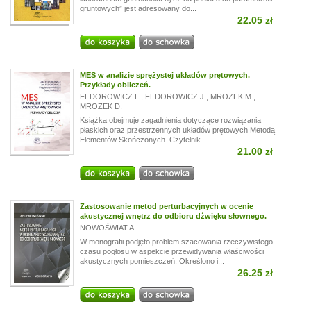
gruntowych” jest adresowany do...
22.05 zł
MES w analizie sprężystej układów prętowych.
Przykłady obliczeń.
FEDOROWICZ L.
,
FEDOROWICZ J.
,
MROZEK M.
,
MROZEK D.
Książka obejmuje zagadnienia dotyczące rozwiązania
płaskich oraz przestrzennych układów prętowych Metodą
Elementów Skończonych. Czytelnik...
21.00 zł
Zastosowanie metod perturbacyjnych w ocenie
akustycznej wnętrz do odbioru dźwięku słownego.
NOWOŚWIAT A.
W monografii podjęto problem szacowania rzeczywistego
czasu pogłosu w aspekcie przewidywania właściwości
akustycznych pomieszczeń. Określono i...
26.25 zł