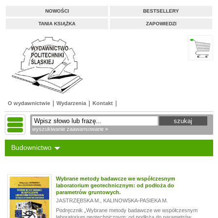
NOWOŚCI
BESTSELLERY
TANIA KSIĄŻKA
ZAPOWIEDZI
O wydawnictwie
Wydarzenia
Kontakt
wyszukiwanie zaawansowane »
Budownictwo
Wybrane metody badawcze we współczesnym
laboratorium geotechnicznym: od podłoża do
parametrów gruntowych.
JASTRZĘBSKA M.
,
KALINOWSKA-PASIEKA M.
Podręcznik „Wybrane metody badawcze we współczesnym
laboratorium geotechnicznym: od podłoża do parametrów