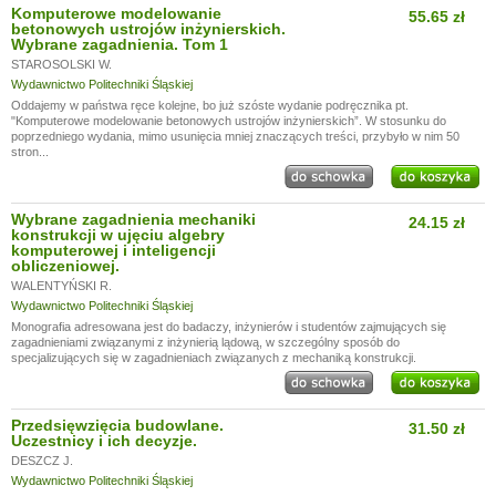
Komputerowe modelowanie
55.65 zł
betonowych ustrojów inżynierskich.
Wybrane zagadnienia. Tom 1
STAROSOLSKI W.
Wydawnictwo Politechniki Śląskiej
Oddajemy w państwa ręce kolejne, bo już szóste wydanie podręcznika pt.
"Komputerowe modelowanie betonowych ustrojów inżynierskich”. W stosunku do
poprzedniego wydania, mimo usunięcia mniej znaczących treści, przybyło w nim 50
stron...
Wybrane zagadnienia mechaniki
24.15 zł
konstrukcji w ujęciu algebry
komputerowej i inteligencji
obliczeniowej.
WALENTYŃSKI R.
Wydawnictwo Politechniki Śląskiej
Monografia adresowana jest do badaczy, inżynierów i studentów zajmujących się
zagadnieniami związanymi z inżynierią lądową, w szczególny sposób do
specjalizujących się w zagadnieniach związanych z mechaniką konstrukcji.
Przedsięwzięcia budowlane.
31.50 zł
Uczestnicy i ich decyzje.
DESZCZ J.
Wydawnictwo Politechniki Śląskiej