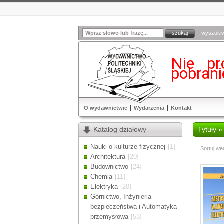
wyszuki
Nie pr
pobran
O wydawnictwie
Wydarzenia
Kontakt
Katalog działowy
Tytuły »
Nauki o kulturze fizycznej
[1]
Sortuj we
Architektura
[20]
Budownictwo
[24]
Chemia
[11]
Elektryka
[20]
Górnictwo, Inżynieria
bezpieczeństwa i Automatyka
przemysłowa
[53]