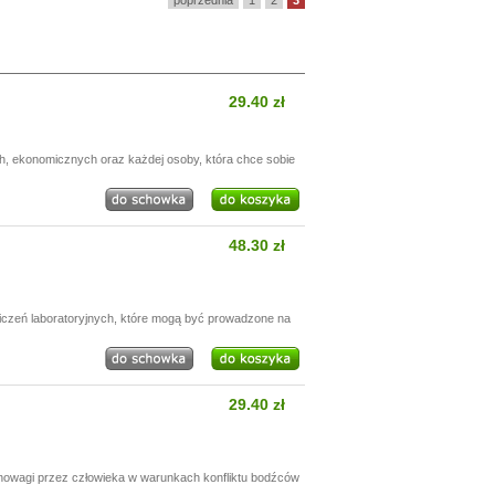
poprzednia
1
2
3
29.40 zł
h, ekonomicznych oraz każdej osoby, która chce sobie
48.30 zł
wiczeń laboratoryjnych, które mogą być prowadzone na
29.40 zł
nowagi przez człowieka w warunkach konfliktu bodźców