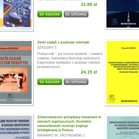
21.00 zł
i!
a przerwę wakacyjną, w dniach od
13.07.
do
24.07,
ogą być realizowane z opóźnieniem.
a wyrozumiałość.
Zbiór zadań z podstaw robotyki
SZKODNY T.
Podręcznik – już trzecie wydanie – zawiera
zadania, stanowiące ilustrację wybranych
fragmentów wykładów z podstaw robotyki
prowadzonych...
24.15 zł
Zrównoważone przepływy towarowe w
sieciach logistycznych. Kontekst
uwarunkowań rozwoju żeglugi
śródlądowej w Polsce.
KRAMARZ M.
,
PIOTROWSKI J.