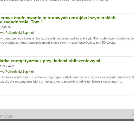
erowe modelowanie betonowych ustrojów inżynierskich.
e zagadnienia. Tom 1
SKI W.
o Politechniki Śląskiej
 państwa ręce kolejne, bo już szóste wydanie podręcznika pt. "Komputerowe modelowanie 
go wydania, mimo usunięcia mniej znaczących treści, przybyło w nim 50 stron...
rka energetyczna z przykładami obliczeniowymi.
SZEGA M.
o Politechniki Śląskiej
k zawiera wiadomości z zakresu pojęć gospodarki energetycznej oraz przegląd Krajowego
nych, dla rozwiązania których opracowano algorytmy takie jak bilanse substancji i...
237 17 26