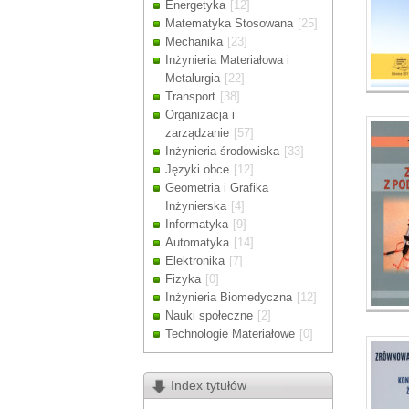
Energetyka
[12]
Drodzy Klienc
Matematyka Stosowana
[25]
Ze względu n
Mechanika
[23]
zamówienia m
Inżynieria Materiałowa i
Dziękujemy z
Metalurgia
[22]
Transport
[38]
Organizacja i
zarządzanie
[57]
Inżynieria środowiska
[33]
Języki obce
[12]
Geometria i Grafika
Inżynierska
[4]
Informatyka
[9]
Automatyka
[14]
Elektronika
[7]
Fizyka
[0]
Inżynieria Biomedyczna
[12]
Nauki społeczne
[2]
Technologie Materiałowe
[0]
Index tytułów