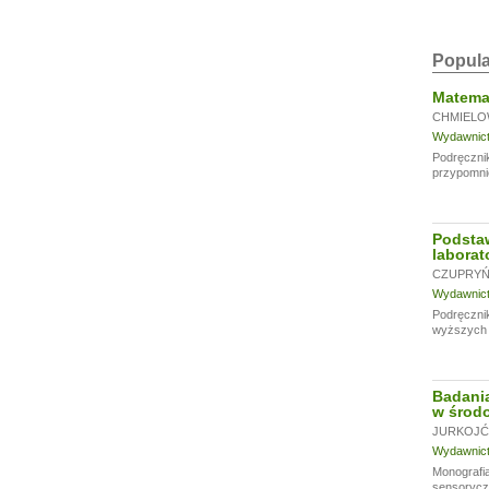
Popula
Matemat
CHMIELO
Wydawnictw
Podręcznik
przypomni
Podsta
laborat
CZUPRYŃS
Wydawnictw
Podręcznik
wyższych u
Badania
w środo
JURKOJĆ 
Wydawnictw
Monografia
sensoryczn