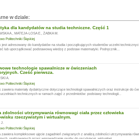
rne w dziale:
yka dla kandydatów na studia techniczne. Część 1
WSKA A.
,
MATEJA-LOSA E.
,
ŻABKA M.
o Politechniki Śląskiej
 jest adresowany do kandydatów na studia i początkujących studentów uczelni technicznyc
eć lub uporządkować podstawową wiedzę z podstaw matematyki. Podręcznik...
wowe technologie spawalnicze w ćwiczeniach
oryjnych. Cześć pierwsza.
KI A.
o Politechniki Śląskiej
 zawiera materiały dydaktyczne dotyczące technologii spawalniczych oraz instrukcje do ć
czelniach technicznych w ramach zajęć z przedmiotów: podstawy technologii...
 zdolności utrzymywania równowagi ciała przez człowieka
wisku rzeczywistym i wirtualnym.
J.
o Politechniki Śląskiej
 zawiera kompleksowe ujęcie zagadnień związanych z analizą zdolności utrzymywania rów
ych, realizowanych przez wprowadzanie osoby do oscylującej, wirtualnej,...