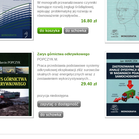
W monografii przeanalizowano czynniki
hamujące rozwój żeglugi śródlądowej,
wpisując problematykę jej rozwoju w
równoważenie przepływów...
16.80 zł
Zarys górnictwa odkrywkowego
POPCZYK M.
Praca przedstawia podstawowe systemy
odkrywkowej eksploatacji złóż surowców
skalnych oraz energetycznych wraz z
zestawieniem wykorzystywanych...
29.40 zł
pozycja niedostępna