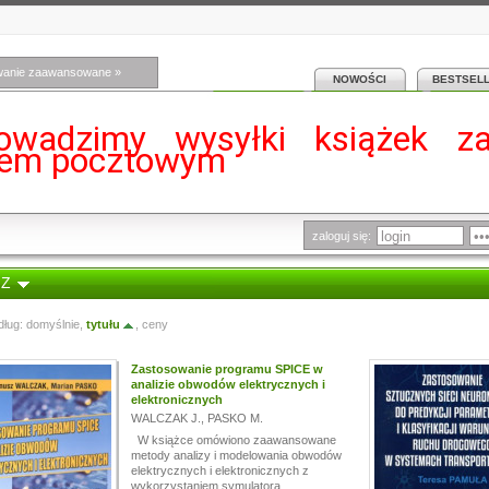
wanie zaawansowane »
NOWOŚCI
BESTSEL
owadzimy wysyłki książek z
iem pocztowym
zaloguj się:
 Z
dług:
domyślnie
,
tytułu
,
ceny
Zastosowanie programu SPICE w
analizie obwodów elektrycznych i
elektronicznych
WALCZAK J.
,
PASKO M.
W książce omówiono zaawansowane
metody analizy i modelowania obwodów
elektrycznych i elektronicznych z
wykorzystaniem symulatora...