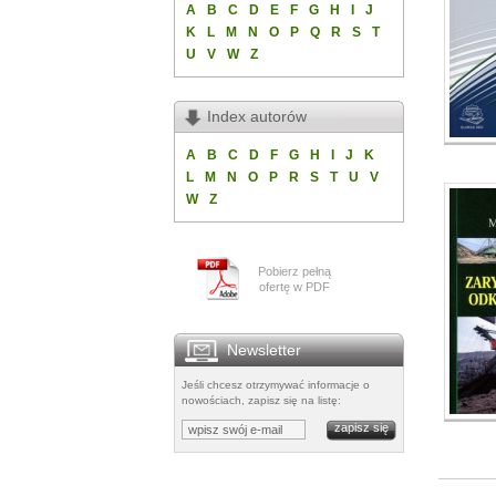
A
B
C
D
E
F
G
H
I
J
K
L
M
N
O
P
Q
R
S
T
U
V
W
Z
Index autorów
A
B
C
D
F
G
H
I
J
K
L
M
N
O
P
R
S
T
U
V
W
Z
Pobierz pełną
ofertę w PDF
Newsletter
Jeśli chcesz otrzymywać informacje o
nowościach, zapisz się na listę: