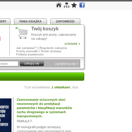
LERY
TANIA KSIĄŻKA
ZAPOWIEDZI
Twój koszyk
a
Koszyk jest pusty, zapraszamy
na zakupy!
schowek »
|
Jak zamawiać?
Regulamin zakupów
|
Koszty przesyłki
Termin dostawy
Polityka prywatności
zarejestruj się »
Tryb wyświetlania:
z okładkami
,
lista
Zastosowanie sztucznych sieci
neuronowych do predykacji
parametrów i klasyfikacji warunków
ruchu drogowego w systemach
transportowych.
PAMUŁA T.
W monografii podjęto tematykę
zastosowania sieci neuronowych typu