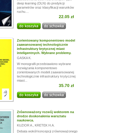
deep learning (DLN) do predykcji
parametrów oraz klasyfikacji warunków
ruchu....
22.05 zł
Zorientowany komponentowo model
zaawansowanej technologicznie
infrastruktury krytycznej miast
inteligentnych. Wybrane problemy.
GASKA K.
W monografii przedstawiono wybrane
rozwiązania komponentowo
zorientowanych modeli zaawansowanej
technologicznie infrastruktury krytycznej
miast...
35.70 zł
Zrównoważony rozwój wektorem na
drodze doskonalenia warsztatu
naukowca.
KUZIOR A.
,
KRETEK H.A.
Debata wokół koncepcji zrównoważonego