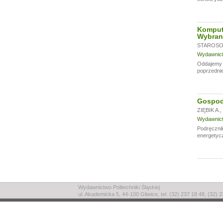
Komput
Wybran
STAROSOL
Wydawnictw
Oddajemy w
poprzednie
Gospoda
ZIĘBIK A.
,
Wydawnictw
Podręczni
energetycz
Wydawnictwo Politechniki Śląskiej
ul. Akademicka 5, 44-100 Gliwice, tel. (32) 237 18 48, (32) 