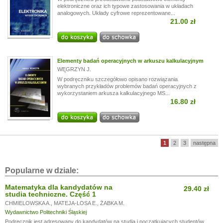
elektroniczne oraz ich typowe zastosowania w układach
analogowych. Układy cyfrowe reprezentowane...
21.00 zł
Elementy badań operacyjnych w arkuszu kalkulacyjnym
WĘGRZYN J.
W podręczniku szczegółowo opisano rozwiązania
wybranych przykładów problemów badań operacyjnych z
wykorzystaniem arkusza kalkulacyjnego MS...
16.80 zł
1
2
3
następna
Popularne w dziale:
Matematyka dla kandydatów na
29.40 zł
studia techniczne. Część 1
CHMIELOWSKA A.
,
MATEJA-LOSA E.
,
ŻABKA M.
Wydawnictwo Politechniki Śląskiej
Podręcznik jest adresowany do kandydatów na studia i początkujących studentów