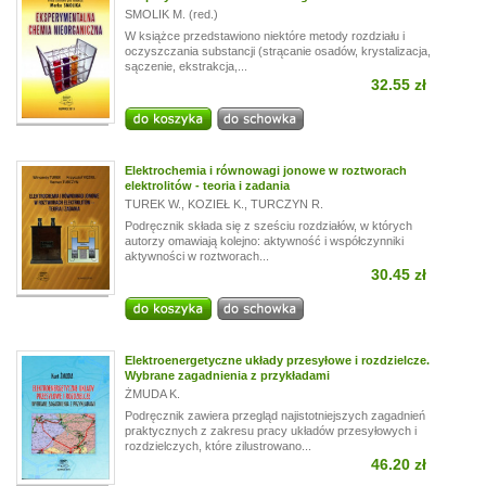
SMOLIK M. (red.)
W książce przedstawiono niektóre metody rozdziału i
oczyszczania substancji (strącanie osadów, krystalizacja,
sączenie, ekstrakcja,...
32.55 zł
Elektrochemia i równowagi jonowe w roztworach
elektrolitów - teoria i zadania
TUREK W.
,
KOZIEŁ K.
,
TURCZYN R.
Podręcznik składa się z sześciu rozdziałów, w których
autorzy omawiają kolejno: aktywność i współczynniki
aktywności w roztworach...
30.45 zł
Elektroenergetyczne układy przesyłowe i rozdzielcze.
Wybrane zagadnienia z przykładami
ŻMUDA K.
Podręcznik zawiera przegląd najistotniejszych zagadnień
praktycznych z zakresu pracy układów przesyłowych i
rozdzielczych, które zilustrowano...
46.20 zł