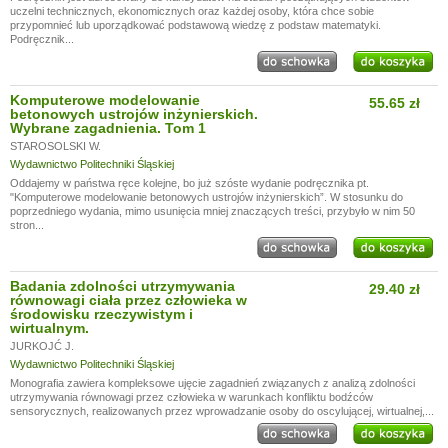
uczelni technicznych, ekonomicznych oraz każdej osoby, która chce sobie
przypomnieć lub uporządkować podstawową wiedzę z podstaw matematyki.
Podręcznik...
Komputerowe modelowanie
55.65 zł
betonowych ustrojów inżynierskich.
Wybrane zagadnienia. Tom 1
STAROSOLSKI W.
Wydawnictwo Politechniki Śląskiej
Oddajemy w państwa ręce kolejne, bo już szóste wydanie podręcznika pt.
"Komputerowe modelowanie betonowych ustrojów inżynierskich”. W stosunku do
poprzedniego wydania, mimo usunięcia mniej znaczących treści, przybyło w nim 50
stron...
Badania zdolności utrzymywania
29.40 zł
równowagi ciała przez człowieka w
środowisku rzeczywistym i
wirtualnym.
JURKOJĆ J.
Wydawnictwo Politechniki Śląskiej
Monografia zawiera kompleksowe ujęcie zagadnień związanych z analizą zdolności
utrzymywania równowagi przez człowieka w warunkach konfliktu bodźców
sensorycznych, realizowanych przez wprowadzanie osoby do oscylującej, wirtualnej,...