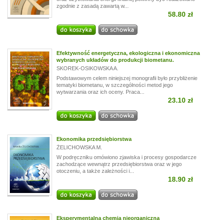
zgodnie z zasadą zawartą w...
58.80 zł
Efektywność energetyczna, ekologiczna i ekonomiczna
wybranych układów do produkcji biometanu.
SKOREK-OSIKOWSKA A.
Podstawowym celem niniejszej monografii było przybliżenie
tematyki biometanu, w szczególności metod jego
wytwarzania oraz ich oceny. Praca...
23.10 zł
Ekonomika przedsiębiorstwa
ŻELICHOWSKA M.
W podręczniku omówiono zjawiska i procesy gospodarcze
zachodzące wewnątrz przedsiębiorstwa oraz w jego
otoczeniu, a także zależności i...
18.90 zł
Eksperymentalna chemia nieorganiczna