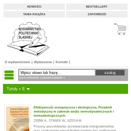
NOWOŚCI
BESTSELLERY
TANIA KSIĄŻKA
ZAPOWIEDZI
O wydawnictwie
Wydarzenia
Kontakt
wyszukiwanie zaawansowane »
Tytuły » E
Efektywność energetyczna i ekologiczna. Poradnik
metodyczny w zakresie analiz termodynamicznych i
termoekologicznych.
ZIĘBIK A.
,
STANEK W.
,
SZEGA M.
Procesy pozyskiwania i przetwarzania energii pierwotnej
oraz użytkowania energii finalnej powinny być realizowane