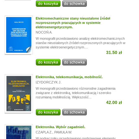
Elektromechaniczne stany nieustalone źródeł
rozproszonych pracujących w systemie
elektroenergetycznym.
NOCOŃ A.
W monografii przedstawiono analizę elektromechanicznych
stanów nieustalonych źródeł rozproszonych pracujących w
systemie elektroenergetycznym....
31.50 zł
Elektronika, telekomunikacja, mobilność.
IZYDORCZYK J.
W monografii przedstawiono różnorodne zagadnienia
związane z elektroniką, telekomunikacją i szeroko
rozumianą mobilnością. Większość...
42.00 zł
Elektronika. Wybór zagadnień.
CZAPLA Z.
,
PAMUŁA W.
W podręczniku przedstawiono podstawowe elementy