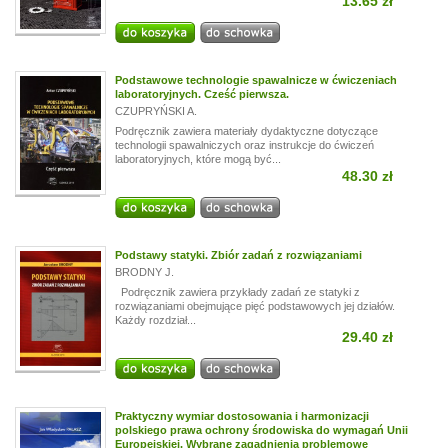
13.65 zł
Podstawowe technologie spawalnicze w ćwiczeniach
laboratoryjnych. Cześć pierwsza.
CZUPRYŃSKI A.
Podręcznik zawiera materiały dydaktyczne dotyczące
technologii spawalniczych oraz instrukcje do ćwiczeń
laboratoryjnych, które mogą być...
48.30 zł
Podstawy statyki. Zbiór zadań z rozwiązaniami
BRODNY J.
Podręcznik zawiera przykłady zadań ze statyki z
rozwiązaniami obejmujące pięć podstawowych jej działów.
Każdy rozdział...
29.40 zł
Praktyczny wymiar dostosowania i harmonizacji
polskiego prawa ochrony środowiska do wymagań Unii
Europejskiej. Wybrane zagadnienia problemowe