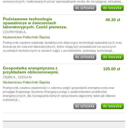
sensorycznych, realizowanych przez wprowadzanie osoby do oscylującej, wirtualnej,...
Podstawowe technologie
48.30 zł
spawalnicze w ćwiczeniach
laboratoryjnych. Cześć pierwsza.
CZUPRYŃSKI A.
Wydawnictwo Politechniki Śląskiej
Podręcznik zawiera materiały dydaktyczne dotyczące technologii spawalniczych oraz
instrukcje do ćwiczeń laboratoryjnych, które mogą być prowadzone na wyższych
uczelniach technicznych w ramach zajęć z przedmiotów: podstawy technologii...
Gospodarka energetyczna z
105.00 zł
przykładami obliczeniowymi.
ZIĘBIK A.
,
SZEGA M.
Wydawnictwo Politechniki Śląskiej
Podręcznik zawiera wiadomości z zakresu pojęć gospodarki energetycznej oraz
przegląd Krajowego Systemu Energetycznego z podkreśleniem problemów
energetycznych, dla rozwiązania których opracowano algorytmy takie jak bilanse
substancji i...