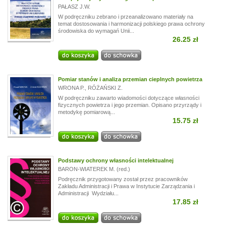
PAŁASZ J.W.
W podręczniku zebrano i przeanalizowano materiały na
temat dostosowania i harmonizacji polskiego prawa ochrony
środowiska do wymagań Unii...
26.25 zł
Pomiar stanów i analiza przemian cieplnych powietrza
WRONA P.
,
RÓŻAŃSKI Z.
W podręczniku zawarto wiadomości dotyczące własności
fizycznych powietrza i jego przemian. Opisano przyrządy i
metodykę pomiarową...
15.75 zł
Podstawy ochrony własności intelektualnej
BARON-WIATEREK M. (red.)
Podręcznik przygotowany został przez pracowników
Zakładu Administracji i Prawa w Instytucie Zarządzania i
Administracji Wydziału...
17.85 zł