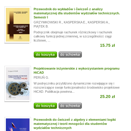
Przewodnik do wykładów i ćwiczeń z analizy
matematycznej dla studentów wydziałów technicznych.
Semestr I
GRZYMKOWSKI R.
,
KASPERSKA E.
,
KASPERSKI A.
,
PIĄTEK B.
Podręcznik obejmuje rachunek różniczkowy i rachunek
całkowy funkcji jednej zmiennej, w szczególności: ciągi
liczbowe, ...
15.75 zł
Projektowanie inżynierskie z wykorzystaniem programu
HiCAD
PERUŃ G.
W podręczniku przybliżono dynamicznie rozwijające się i
rozszerzające swoje funkcjonalności środowisko projektowe
HiCAD. Publikacja powinna...
25.20 zł
Przewodnik do ćwiczeń z algebry z elementami logiki
matematycznej i teorii mnogości dla studentów
wydziałów technicznych