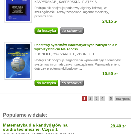
KASPERSKA E.
,
KASPERSKI A.
,
PIĄTEK B.
Podręcznik obejmuje podstawy algebry liniowej, w
szczególności: liczby zespolone, algebrę macierzy,
przestrzenie ...
24.15 zł
Podstawy systemów informatycznych zarządzania z
wykorzystaniem Ms Access
ZDONEK I.
,
OWCZAREK T.
,
ZDONEK D.
Podręcznik obejmuje zagadnienia wprowadzające tematykę
systemów informatycznych zarządzania. Wprowadzenie to
dotyczy problematyki budowy i...
10.50 zł
1
2
3
4
...
5
następna
Popularne w dziale:
Matematyka dla kandydatów na
29.40 zł
studia techniczne. Część 1