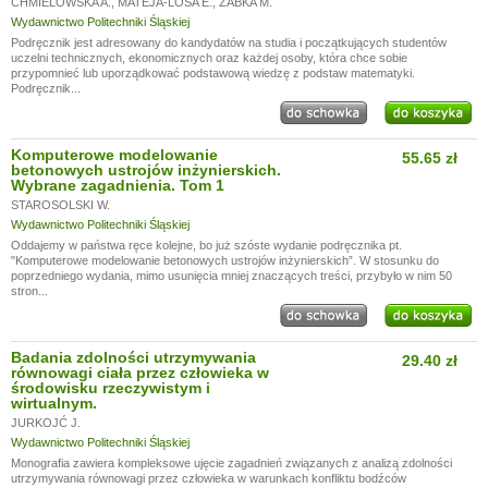
CHMIELOWSKA A.
,
MATEJA-LOSA E.
,
ŻABKA M.
Wydawnictwo Politechniki Śląskiej
Podręcznik jest adresowany do kandydatów na studia i początkujących studentów
uczelni technicznych, ekonomicznych oraz każdej osoby, która chce sobie
przypomnieć lub uporządkować podstawową wiedzę z podstaw matematyki.
Podręcznik...
Komputerowe modelowanie
55.65 zł
betonowych ustrojów inżynierskich.
Wybrane zagadnienia. Tom 1
STAROSOLSKI W.
Wydawnictwo Politechniki Śląskiej
Oddajemy w państwa ręce kolejne, bo już szóste wydanie podręcznika pt.
"Komputerowe modelowanie betonowych ustrojów inżynierskich”. W stosunku do
poprzedniego wydania, mimo usunięcia mniej znaczących treści, przybyło w nim 50
stron...
Badania zdolności utrzymywania
29.40 zł
równowagi ciała przez człowieka w
środowisku rzeczywistym i
wirtualnym.
JURKOJĆ J.
Wydawnictwo Politechniki Śląskiej
Monografia zawiera kompleksowe ujęcie zagadnień związanych z analizą zdolności
utrzymywania równowagi przez człowieka w warunkach konfliktu bodźców