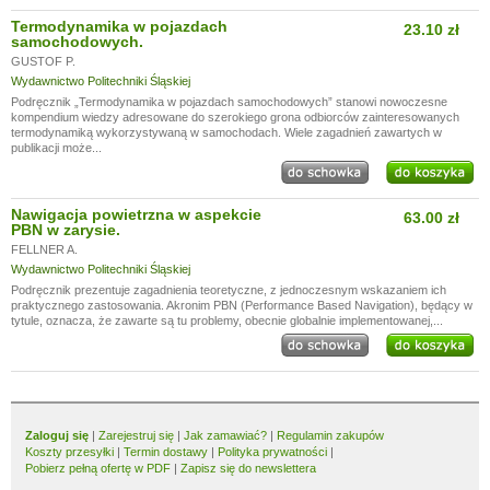
Termodynamika w pojazdach
23.10 zł
samochodowych.
GUSTOF P.
Wydawnictwo Politechniki Śląskiej
Podręcznik „Termodynamika w pojazdach samochodowych” stanowi nowoczesne
kompendium wiedzy adresowane do szerokiego grona odbiorców zainteresowanych
termodynamiką wykorzystywaną w samochodach. Wiele zagadnień zawartych w
publikacji może...
Nawigacja powietrzna w aspekcie
63.00 zł
PBN w zarysie.
FELLNER A.
Wydawnictwo Politechniki Śląskiej
Podręcznik prezentuje zagadnienia teoretyczne, z jednoczesnym wskazaniem ich
praktycznego zastosowania. Akronim PBN (Performance Based Navigation), będący w
tytule, oznacza, że zawarte są tu problemy, obecnie globalnie implementowanej,...
Zaloguj się
|
Zarejestruj się
|
Jak zamawiać?
|
Regulamin zakupów
Koszty przesyłki
|
Termin dostawy
|
Polityka prywatności
|
Pobierz pełną ofertę w PDF
|
Zapisz się do newslettera