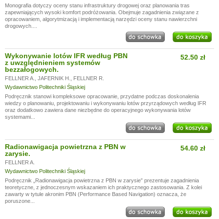
Monografia dotyczy oceny stanu infrastruktury drogowej oraz planowania tras
zapewniających wysoki komfort podróżowania. Obejmuje zagadnienia związane z
opracowaniem, algorytmizacją i implementacją narzędzi oceny stanu nawierzchni
drogowych....
Wykonywanie lotów IFR według PBN
52.50 zł
z uwzględnieniem systemów
bezzałogowych.
FELLNER A.
,
JAFERNIK H.
,
FELLNER R.
Wydawnictwo Politechniki Śląskiej
Podręcznik stanowi kompleksowe opracowanie, przydatne podczas doskonalenia
wiedzy o planowaniu, projektowaniu i wykonywaniu lotów przyrządowych według IFR
oraz dodatkowo zawiera dane niezbędne do operacyjnego wykonywania lotów
systemami...
Radionawigacja powietrzna z PBN w
54.60 zł
zarysie.
FELLNER A.
Wydawnictwo Politechniki Śląskiej
Podręcznik „Radionawigacja powietrzna z PBN w zarysie” prezentuje zagadnienia
teoretyczne, z jednoczesnym wskazaniem ich praktycznego zastosowania. Z kolei
zawarty w tytule akronim PBN (Performance Based Navigation) oznacza, że
poruszone...