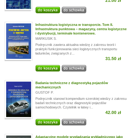
21.00 zł
Infrastruktura logistyczna w transporcie. Tom II.
Infrastruktura punktowa – magazyny, centra logistyczne
i dystrybucji, terminale kontenerowe.
MARKUSIK S.
Podręcznik zawiera aktualna wiedzę z zakresu teorii i
praktyki funkcjonowania sieci logistycznych transportu
ładunków, związanych z...
31.50 zł
Badania techniczne z diagnostyką pojazdów
mechanicznych
GUSTOF P.
Podręcznik stanowi kompendium szerokiej wiedzy z zakresu
badań technicznych oraz diagnostyki pojazdów
samochodowych. Czytelnik w łatwy i...
42.00 zł
Adaptacyjne modele wygładzania wykładniczego jako