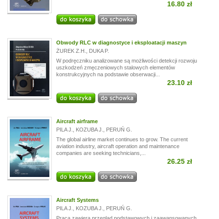
16.80 zł
Obwody RLC w diagnostyce i eksploatacji maszyn
ŻUREK Z.H.
,
DUKA P.
W podręczniku analizowane są możliwości detekcji rozwoju
uszkodzeń zmęczeniowych stalowych elementów
konstrukcyjnych na podstawie obserwacji...
23.10 zł
Aircraft airframe
PILA J.
,
KOZUBA J.
,
PERUŃ G.
The global airline market continues to grow. The current
aviation industry, aircraft operation and maintenance
companies are seeking technicians,...
26.25 zł
Aircraft Systems
PILA J.
,
KOZUBA J.
,
PERUŃ G.
Praca zawiera przegląd podstawowych i zaawansowanych