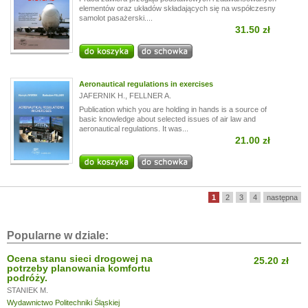
elementów oraz układów składających się na współczesny
samolot pasażerski....
31.50 zł
Aeronautical regulations in exercises
JAFERNIK H.
,
FELLNER A.
Publication which you are holding in hands is a source of
basic knowledge about selected issues of air law and
aeronautical regulations. It was...
21.00 zł
1
2
3
4
następna
Popularne w dziale:
Ocena stanu sieci drogowej na
25.20 zł
potrzeby planowania komfortu
podróży.
STANIEK M.
Wydawnictwo Politechniki Śląskiej