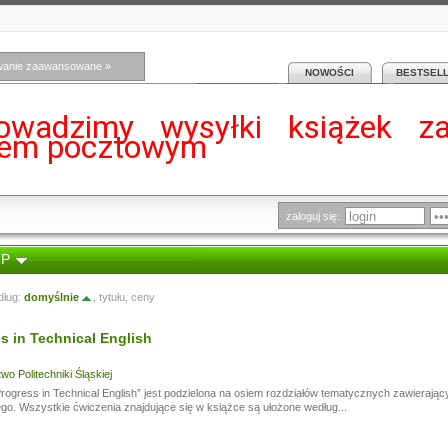
wanie zaawansowane »
NOWOŚCI
BESTSEL
owadzimy wysyłki książek z
iem pocztowym
zaloguj się:
 P
dług:
domyślnie
,
tytułu
,
ceny
s in Technical English
o Politechniki Śląskiej
rogress in Technical English” jest podzielona na osiem rozdziałów tematycznych zawieraj
go. Wszystkie ćwiczenia znajdujące się w książce są ułożone według...