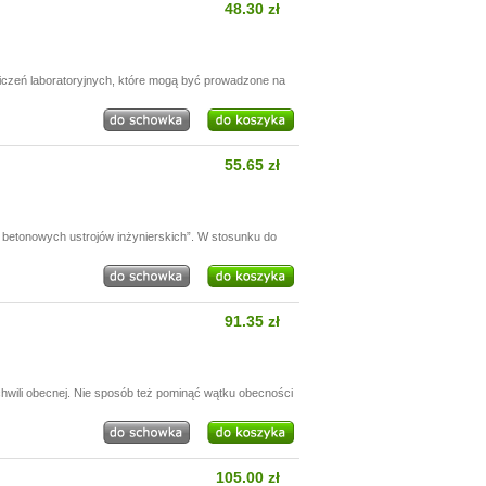
48.30 zł
wiczeń laboratoryjnych, które mogą być prowadzone na
55.65 zł
betonowych ustrojów inżynierskich”. W stosunku do
91.35 zł
chwili obecnej. Nie sposób też pominąć wątku obecności
105.00 zł