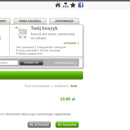
LERY
TANIA KSIĄŻKA
ZAPOWIEDZI
Twój koszyk
a
Koszyk jest pusty, zapraszamy
na zakupy!
schowek »
|
Jak zamawiać?
Regulamin zakupów
|
Koszty przesyłki
Termin dostawy
Polityka prywatności
zarejestruj się »
Tryb wyświetlania:
z okładkami
,
lista
13.65 zł
ących słownictwo dotyczące wybranego zagadnienia