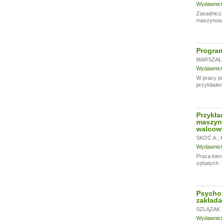
Wydawnictw
Zasadniczą
maszynowy
Progra
MARSZAŁE
Wydawnictw
W pracy p
przykładem
Przykła
maszyn.
walcow
SKOĆ A.
,
Wydawnictw
Praca kier
zębatych. 
Psychol
zakłada
SZLĄZAK 
Wydawnictw