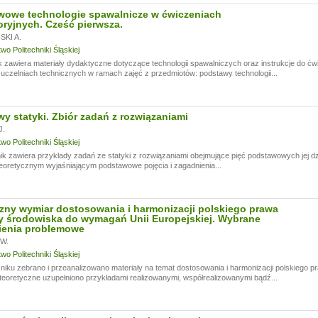
i!
wowe technologie spawalnicze w ćwiczeniach
oryjnych. Cześć pierwsza.
a przerwę wakacyjną, w dniach od
13.07.
do
24.07,
ogą być realizowane z opóźnieniem.
KI A.
a wyrozumiałość.
o Politechniki Śląskiej
 zawiera materiały dydaktyczne dotyczące technologii spawalniczych oraz instrukcje do ć
czelniach technicznych w ramach zajęć z przedmiotów: podstawy technologii...
y statyki. Zbiór zadań z rozwiązaniami
.
o Politechniki Śląskiej
 zawiera przykłady zadań ze statyki z rozwiązaniami obejmujące pięć podstawowych jej dz
oretycznym wyjaśniającym podstawowe pojęcia i zagadnienia...
zny wymiar dostosowania i harmonizacji polskiego prawa
 środowiska do wymagań Unii Europejskiej. Wybrane
ienia problemowe
W.
o Politechniki Śląskiej
iku zebrano i przeanalizowano materiały na temat dostosowania i harmonizacji polskiego 
eoretyczne uzupełniono przykładami realizowanymi, współrealizowanymi bądź...