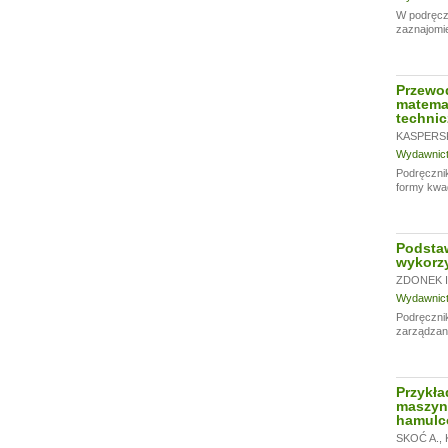
W podręczn
zaznajomie
Przewod
matemat
techni
KASPERSK
Wydawnictw
Podręcznik
formy kwad
Podsta
wykorz
ZDONEK I
Wydawnictw
Podręczni
zarządzan
Przykła
maszyn.
hamulc
SKOĆ A.
,