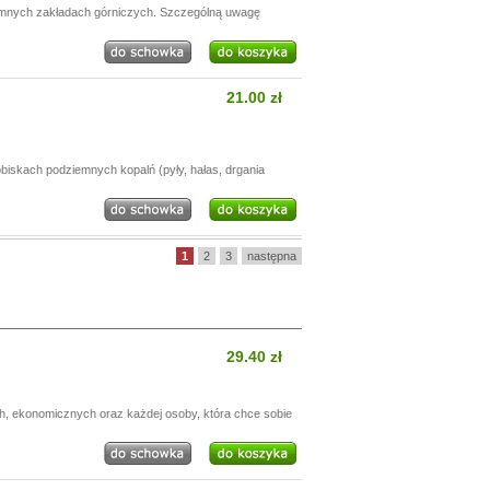
ziemnych zakładach górniczych. Szczególną uwagę
21.00 zł
iskach podziemnych kopalń (pyły, hałas, drgania
1
2
3
następna
29.40 zł
h, ekonomicznych oraz każdej osoby, która chce sobie