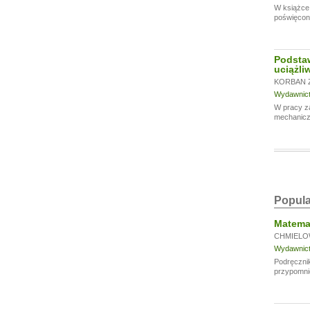
W książce 
poświęcono
Podstaw
uciążli
KORBAN Z
Wydawnictw
W pracy za
mechaniczn
Popula
Matemat
CHMIELO
Wydawnictw
Podręcznik
przypomni