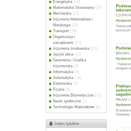
Energetyka
[12]
Drodzy Klienc
Podsta
Matematyka Stosowana
[25]
laborat
Ze względu n
Mechanika
[23]
zamówienia m
CZUPRYŃS
Inżynieria Materiałowa i
Dziękujemy z
Wydawnictw
Metalurgia
[22]
Podręcznik
wyższych u
Transport
[38]
Organizacja i
zarządzanie
[57]
Podstaw
Inżynieria środowiska
[33]
BRODNY J
Języki obce
[12]
Wydawnictw
Geometria i Grafika
Podręcznik
Inżynierska
[4]
wstępem te
Informatyka
[9]
Automatyka
[14]
Elektronika
[7]
Praktyc
Fizyka
[0]
ochrony
zagadn
Inżynieria Biomedyczna
[12]
PAŁASZ J.
Nauki społeczne
[2]
Wydawnictw
Technologie Materiałowe
[0]
W podręczn
Podstawy t
Index tytułów