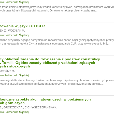
o Politechniki Śląskiej
 treść książki stanowią przykłady zadań konstrukcyjnych, poświęcone problemom wytrzymał
ch oraz łożysk ślizgowych i tocznych. Omówiono także problemy związane...
mowanie w języku C++CLR
K Z.
,
WOŹNIAK M.
o Politechniki Śląskiej
odano przykłady będące pomysłem na rozwiązanie zadań najczęściej spotykanych w prakt
 zastosowania języka C++, a zwłaszcza jego standardu CLR, przy wykorzystaniu MS...
dy obliczeń zadania do rozwiązania z podstaw konstrukcji
 Tom III. Ogólne zasady obliczeń przekładani zębatych
ych i stożkowych
KWAŚNY M.
o Politechniki Śląskiej
owana jest dla studentów wydziałów mechanicznych i pokrewnych, a także może być pomocna
Ma ona służyć jako pomoc do ćwiczeń audytoryjnych i projektowych z przedmiotu...
ogiczne aspekty akcji ratowniczych w podziemnych
ch górniczych
J.
,
GRODZICKA A.
,
CICHY-SZCZEPAŃSKA K.
o Politechniki Śląskiej