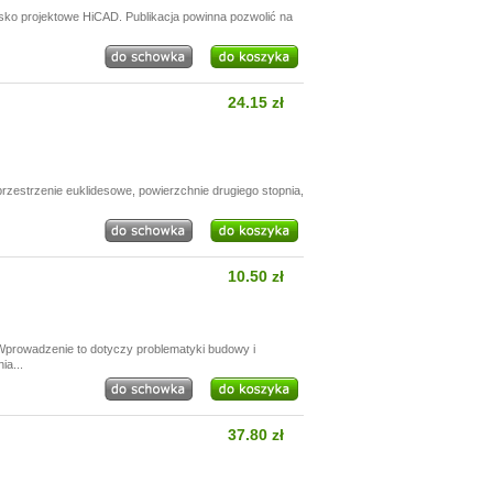
isko projektowe HiCAD. Publikacja powinna pozwolić na
24.15 zł
przestrzenie euklidesowe, powierzchnie drugiego stopnia,
10.50 zł
prowadzenie to dotyczy problematyki budowy i
a...
37.80 zł