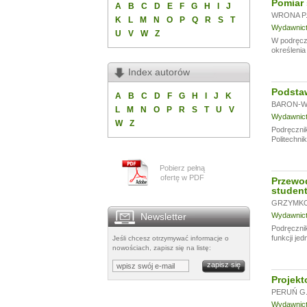
Pomiar 
A
B
C
D
E
F
G
H
I
J
WRONA P
K
L
M
N
O
P
Q
R
S
T
Wydawnictw
U
V
W
Z
W podręcz
określenia
Index autorów
Podstaw
A
B
C
D
F
G
H
I
J
K
BARON-WI
L
M
N
O
P
R
S
T
U
V
Wydawnictw
W
Z
Podręcznik
Politechni
Pobierz pełną
ofertę w PDF
Przewod
student
GRZYMKO
Newsletter
Wydawnictw
Podręcznik
funkcji jed
Jeśli chcesz otrzymywać informacje o
nowościach, zapisz się na listę:
Projekt
PERUŃ G
Wydawnictw