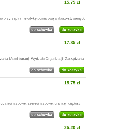
15.75 zł
sano przyrządy i metodykę pomiarową wykorzystywaną do
17.85 zł
ania i Administracji Wydziału Organizacji i Zarządzania
15.75 zł
 ciągi liczbowe, szeregi liczbowe, granicę i ciągłość
25.20 zł