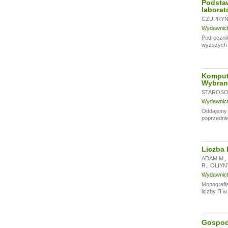
Podsta
laborat
CZUPRYŃS
Wydawnictw
Podręcznik
wyższych u
Komput
Wybran
STAROSOL
Wydawnictw
Oddajemy w
poprzednie
Liczba 
ADAM M.
,
R.
,
OLIYN
Wydawnictw
Monografia
liczby Π w
Gospoda