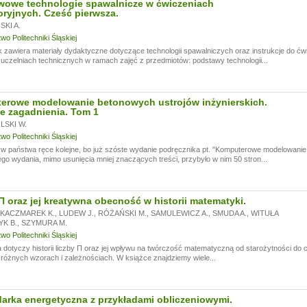
wowe technologie spawalnicze w ćwiczeniach
oryjnych. Cześć pierwsza.
KI A.
o Politechniki Śląskiej
 zawiera materiały dydaktyczne dotyczące technologii spawalniczych oraz instrukcje do ć
czelniach technicznych w ramach zajęć z przedmiotów: podstawy technologii...
erowe modelowanie betonowych ustrojów inżynierskich.
e zagadnienia. Tom 1
SKI W.
o Politechniki Śląskiej
 państwa ręce kolejne, bo już szóste wydanie podręcznika pt. "Komputerowe modelowanie 
go wydania, mimo usunięcia mniej znaczących treści, przybyło w nim 50 stron...
Π oraz jej kreatywna obecność w historii matematyki.
KACZMAREK K.
,
LUDEW J.
,
RÓŻAŃSKI M.
,
SAMULEWICZ A.
,
SMUDA A.
,
WITUŁA
YK B.
,
SZYMURA M.
o Politechniki Śląskiej
 dotyczy historii liczby Π oraz jej wpływu na twórczość matematyczną od starożytności do 
 różnych wzorach i zależnościach. W książce znajdziemy wiele...
rka energetyczna z przykładami obliczeniowymi.