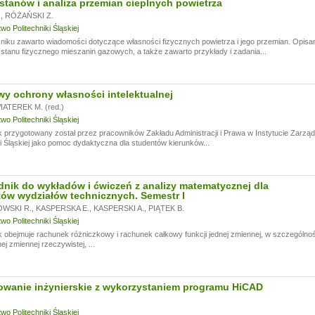
stanów i analiza przemian cieplnych powietrza
.
,
RÓŻAŃSKI Z.
o Politechniki Śląskiej
niku zawarto wiadomości dotyczące własności fizycznych powietrza i jego przemian. Opi
 stanu fizycznego mieszanin gazowych, a także zawarto przykłady i zadania...
y ochrony własności intelektualnej
ATEREK M. (red.)
o Politechniki Śląskiej
 przygotowany został przez pracowników Zakładu Administracji i Prawa w Instytucie Zarządz
ki Śląskiej jako pomoc dydaktyczna dla studentów kierunków...
nik do wykładów i ćwiczeń z analizy matematycznej dla
ów wydziałów technicznych. Semestr I
WSKI R.
,
KASPERSKA E.
,
KASPERSKI A.
,
PIĄTEK B.
o Politechniki Śląskiej
 obejmuje rachunek różniczkowy i rachunek całkowy funkcji jednej zmiennej, w szczególności:
nej zmiennej rzeczywistej, ...
owanie inżynierskie z wykorzystaniem programu HiCAD
.
o Politechniki Śląskiej