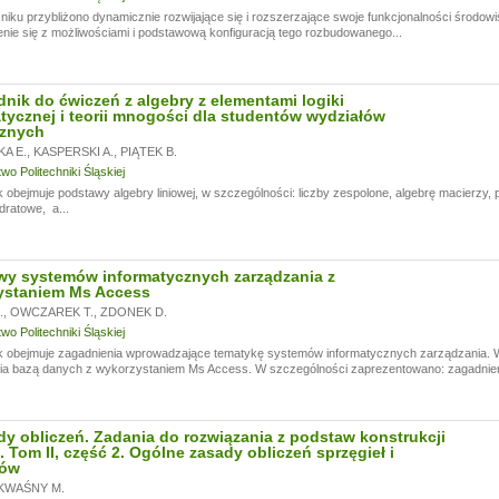
iku przybliżono dynamicznie rozwijające się i rozszerzające swoje funkcjonalności środow
nie się z możliwościami i podstawową konfiguracją tego rozbudowanego...
nik do ćwiczeń z algebry z elementami logiki
ycznej i teorii mnogości dla studentów wydziałów
cznych
A E.
,
KASPERSKI A.
,
PIĄTEK B.
o Politechniki Śląskiej
 obejmuje podstawy algebry liniowej, w szczególności: liczby zespolone, algebrę macierzy, 
ratowe, a...
wy systemów informatycznych zarządzania z
ystaniem Ms Access
.
,
OWCZAREK T.
,
ZDONEK D.
o Politechniki Śląskiej
k obejmuje zagadnienia wprowadzające tematykę systemów informatycznych zarządzania. W
ia bazą danych z wykorzystaniem Ms Access. W szczególności zaprezentowano: zagadnieni
dy obliczeń. Zadania do rozwiązania z podstaw konstrukcji
 Tom II, część 2. Ogólne zasady obliczeń sprzęgieł i
ów
KWAŚNY M.