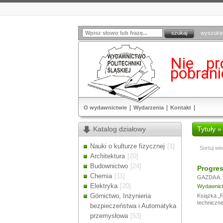
wyszuki
Nie pr
pobran
O wydawnictwie
Wydarzenia
Kontakt
Katalog działowy
Tytuły »
Nauki o kulturze fizycznej
[1]
Sortuj we
Architektura
[20]
Budownictwo
[24]
Progres
Chemia
[11]
GAZDA A.
Elektryka
[20]
Wydawnictw
Górnictwo, Inżynieria
Książka „P
techniczne
bezpieczeństwa i Automatyka
przemysłowa
[53]