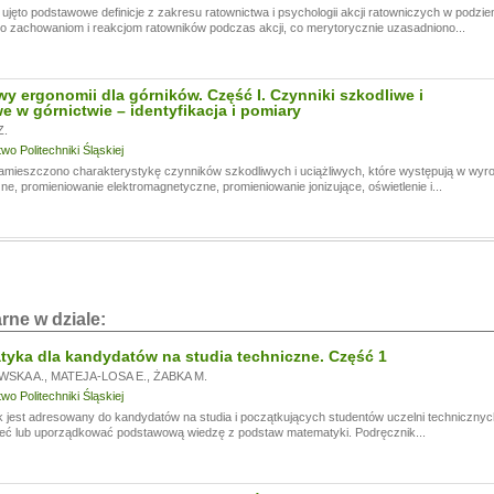
ujęto podstawowe definicje z zakresu ratownictwa i psychologii akcji ratowniczych w pod
 zachowaniom i reakcjom ratowników podczas akcji, co merytorycznie uzasadniono...
y ergonomii dla górników. Część I. Czynniki szkodliwe i
we w górnictwie – identyfikacja i pomiary
.
o Politechniki Śląskiej
mieszczono charakterystykę czynników szkodliwych i uciążliwych, które występują w wyrob
e, promieniowanie elektromagnetyczne, promieniowanie jonizujące, oświetlenie i...
rne w dziale:
yka dla kandydatów na studia techniczne. Część 1
WSKA A.
,
MATEJA-LOSA E.
,
ŻABKA M.
o Politechniki Śląskiej
 jest adresowany do kandydatów na studia i początkujących studentów uczelni technicznyc
eć lub uporządkować podstawową wiedzę z podstaw matematyki. Podręcznik...